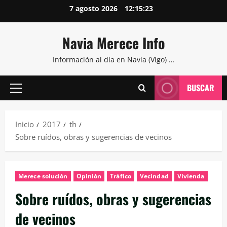
Saltar
7 agosto 2026
12:15:24
al
contenido
Navia Merece Info
Información al día en Navia (Vigo) …
BUSCAR
Menú
principal
Inicio
2017
th
Sobre ruídos, obras y sugerencias de vecinos
Merece solución
Opinión
Tráfico
Vecindad
Vivienda
Sobre ruídos, obras y sugerencias
de vecinos