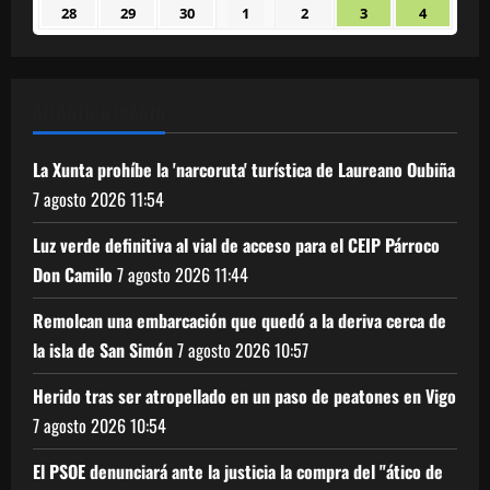
septiembre
septiembre
septiembre
septiembre
septiembre
septiembre
septiem
28
29
30
1
2
3
4
28
29
30
1
2
3
4
2026
2026
2026
2026
2026
2026
2026
septiembre
septiembre
septiembre
octubre
octubre
octubre
octubre
2026
2026
2026
2026
2026
2026
2026
ATLÁNTICO DIARIO
La Xunta prohíbe la 'narcoruta' turística de Laureano Oubiña
7 agosto 2026
11:54
Luz verde definitiva al vial de acceso para el CEIP Párroco
Don Camilo
7 agosto 2026
11:44
Remolcan una embarcación que quedó a la deriva cerca de
la isla de San Simón
7 agosto 2026
10:57
Herido tras ser atropellado en un paso de peatones en Vigo
7 agosto 2026
10:54
El PSOE denunciará ante la justicia la compra del "ático de