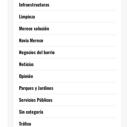
Infraestructuras
Limpieza
Merece solución
Navia Merece
Negocios del barrio
Noticias
Opinión
Parques y Jardines
Servicios Públicos
Sin categoría
Tráfico