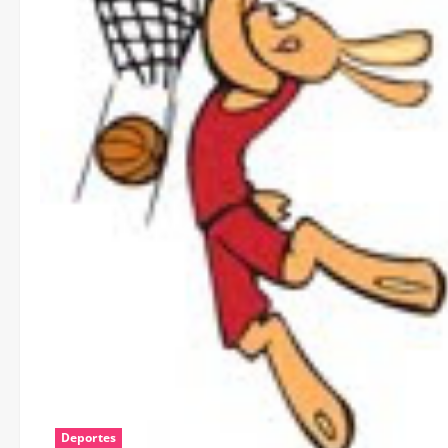
Deportes