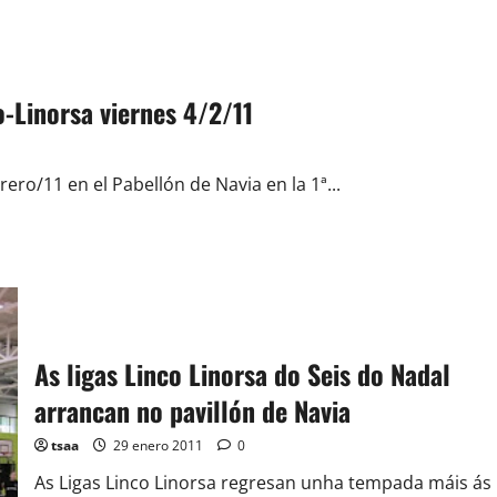
11/2/11
-Linorsa viernes 4/2/11
ero/11 en el Pabellón de Navia en la 1ª...
As ligas Linco Linorsa do Seis do Nadal
arrancan no pavillón de Navia
tsaa
29 enero 2011
0
As Ligas Linco Linorsa regresan unha tempada máis ás