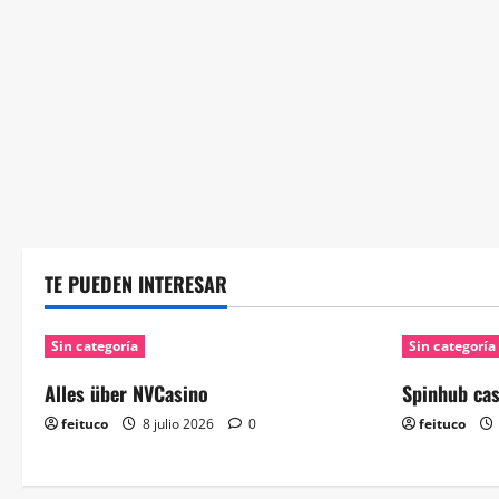
TE PUEDEN INTERESAR
Sin categoría
Sin categoría
Alles über NVCasino
Spinhub ca
feituco
8 julio 2026
0
feituco