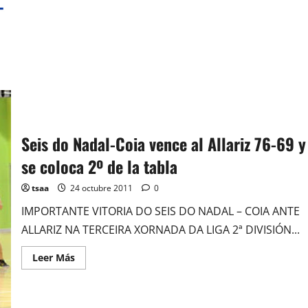
Club
Baloncesto
Seis
do
Nadal
Seis do Nadal-Coia vence al Allariz 76-69 y
se coloca 2º de la tabla
tsaa
24 octubre 2011
0
IMPORTANTE VITORIA DO SEIS DO NADAL – COIA ANTE
ALLARIZ NA TERCEIRA XORNADA DA LIGA 2ª DIVISIÓN...
Leer
Leer Más
más
acerca
de
Seis
do