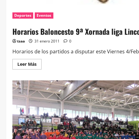
Deportes
Eventos
Horarios Baloncesto 9ª Xornada liga Linco
tsaa
31 enero 2011
0
Horarios de los partidos a disputar este Viernes 4/Febr
Leer
Leer Más
más
acerca
de
Horarios
Baloncesto
9ª
Xornada
liga
Linco-
Linorsa
viernes
4/2/11