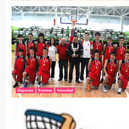
Deportes
Eventos
Vecindad