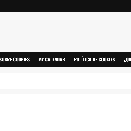
SOBRE COOKIES
MY CALENDAR
POLÍTICA DE COOKIES
¿QU