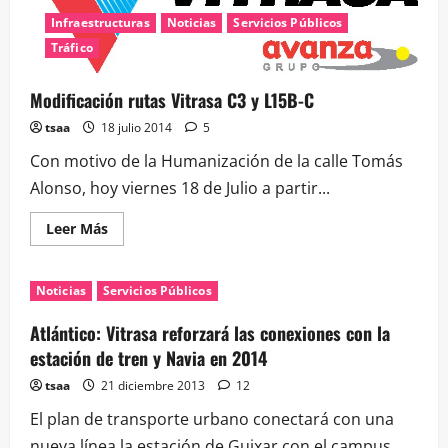
Infraestructuras
Noticias
Servicios Públicos
Tráfico
Modificación rutas Vitrasa C3 y L15B-C
tsaa
18 julio 2014
5
Con motivo de la Humanización de la calle Tomás
Alonso, hoy viernes 18 de Julio a partir...
Leer
Leer Más
más
acerca
de
Modificación
Noticias
Servicios Públicos
rutas
Vitrasa
C3
Atlántico: Vitrasa reforzará las conexiones con la
y
L15B-
estación de tren y Navia en 2014
C
tsaa
21 diciembre 2013
12
El plan de transporte urbano conectará con una
nueva línea la estación de Guixar con el campus...