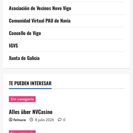
Asociación de Vecinos Novo Vigo
Comunidad Virtual PAU de Navia
Concello de Vigo
IGVS
Xunta de Galicia
TE PUEDEN INTERESAR
Sin categoría
Alles über NVCasino
feituco
8 julio 2026
0