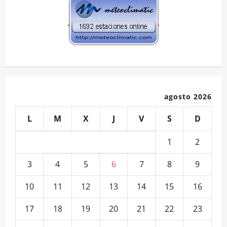
los
sábados
a
Navia
la
línea
C5A
agosto 2026
L
M
X
J
V
S
D
1
2
3
4
5
6
7
8
9
10
11
12
13
14
15
16
17
18
19
20
21
22
23