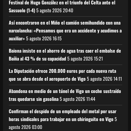
Festival de Hugo González en el triunfo del Celta ante el
Sassuolo (1-4)
5 agosto 2026
20:40
Así encontraron en el Miño el camión semihundido con una
narcolancha: «Pensamos que era un accidente y acudimos a
auxiliar»
5 agosto 2026
16:15
Baiona insiste en el ahorro de agua tras caer el embalse de
Baíña al 43 % de su capacidad
5 agosto 2026
15:21
La Diputación ofrece 200.000 euros por cada nueva ruta
que se abra desde el aeropuerto de Vigo
5 agosto 2026
14:11
Abandona en medio de un túnel de Vigo un coche sustraído
tras quedarse sin gasolina
5 agosto 2026
11:44
Confirman el despido de un empleado del metal por usar
horas sindicales para trabajar en un chiringuito en Vigo
5
agosto 2026
03:00