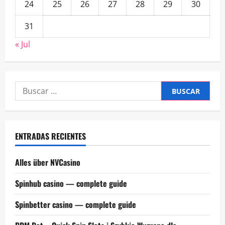
24
25
26
27
28
29
30
31
« Jul
Buscar:
ENTRADAS RECIENTES
Alles über NVCasino
Spinhub casino — complete guide
Spinbetter casino — complete guide