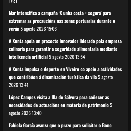
17:31
Mar intensifica a campaña ‘X unha costa + segura’ para
extremar as precaucións nas zonas portuarias durante o
verán
5 agosto 2026
15:06
A Xunta apoia un proxecto innovador liderado pola empresa
culinaria para garantir a seguridade alimentaria mediante
intelixencia artificial
5 agosto 2026
13:54
A Xunta impulsa o deporte en Viveiro co apoio a actividades
que contribúen á dinamización turística da vila
5 agosto
2026
13:41
López Campos visita a Illa de Sálvora para coñecer as
necesidades de actuacións en materia de patrimonio
5
agosto 2026
13:40
Fabiola García avanza que o prazo para solicitar o Bono