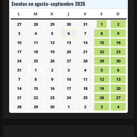
Eventos en agosto–septiembre 2026
L
LUNES
M
MARTES
X
MIÉRCOLES
J
JUEVES
V
VIERNES
S
SÁBADO
D
DOMIN
27
28
29
30
31
1
2
27
28
29
30
31
1
2
julio
julio
julio
julio
julio
agosto
agosto
3
4
5
6
7
8
9
3
4
5
6
7
8
9
2026
2026
2026
2026
2026
2026
2026
agosto
agosto
agosto
agosto
agosto
agosto
agosto
10
11
12
13
14
15
16
10
11
12
13
14
15
16
2026
2026
2026
2026
2026
2026
2026
agosto
agosto
agosto
agosto
agosto
agosto
agosto
17
18
19
20
21
22
23
17
18
19
20
21
22
23
2026
2026
2026
2026
2026
2026
2026
agosto
agosto
agosto
agosto
agosto
agosto
agosto
24
25
26
27
28
29
30
24
25
26
27
28
29
30
2026
2026
2026
2026
2026
2026
2026
agosto
agosto
agosto
agosto
agosto
agosto
agosto
31
1
2
3
4
5
6
31
1
2
3
4
5
6
2026
2026
2026
2026
2026
2026
2026
agosto
septiembre
septiembre
septiembre
septiembre
septiembre
septiem
7
8
9
10
11
12
13
7
8
9
10
11
12
13
2026
2026
2026
2026
2026
2026
2026
septiembre
septiembre
septiembre
septiembre
septiembre
septiembre
septiem
14
15
16
17
18
19
20
14
15
16
17
18
19
20
2026
2026
2026
2026
2026
2026
2026
septiembre
septiembre
septiembre
septiembre
septiembre
septiembre
septiem
21
22
23
24
25
26
27
21
22
23
24
25
26
27
2026
2026
2026
2026
2026
2026
2026
septiembre
septiembre
septiembre
septiembre
septiembre
septiembre
septiem
28
29
30
1
2
3
4
28
29
30
1
2
3
4
2026
2026
2026
2026
2026
2026
2026
septiembre
septiembre
septiembre
octubre
octubre
octubre
octubre
2026
2026
2026
2026
2026
2026
2026
ATLÁNTICO DIARIO