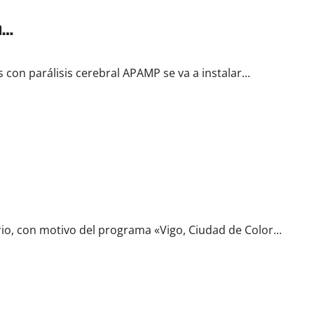
n…
con parálisis cerebral APAMP se va a instalar...
io, con motivo del programa «Vigo, Ciudad de Color...