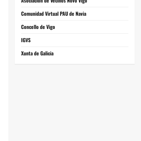
Asociación de Vecinos Novo Vigo
Comunidad Virtual PAU de Navia
Concello de Vigo
IGVS
Xunta de Galicia