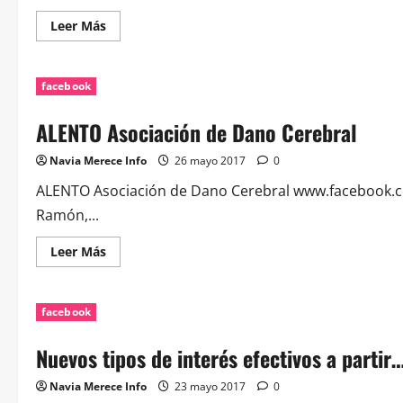
Leer
Leer Más
más
acerca
de
Diana
facebook
ALENTO Asociación de Dano Cerebral
Navia Merece Info
26 mayo 2017
0
ALENTO Asociación de Dano Cerebral www.facebook.co
Ramón,...
Leer
Leer Más
más
acerca
de
ALENTO
facebook
Asociación
de
Dano
Nuevos tipos de interés efectivos a partir
Cerebral
Navia Merece Info
23 mayo 2017
0