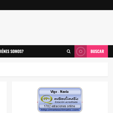
IÉNES SOMOS?
BUSCAR