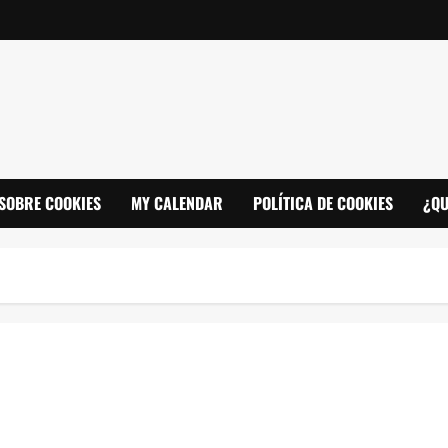
SOBRE COOKIES
MY CALENDAR
POLÍTICA DE COOKIES
¿QU