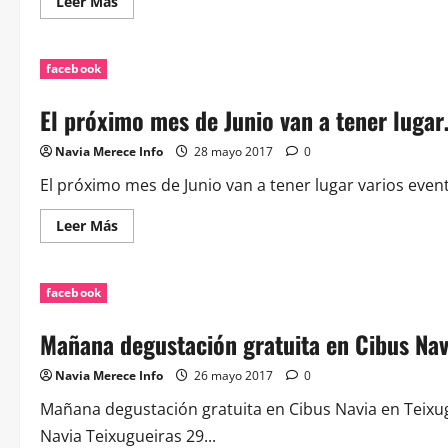
Leer
Leer Más
más
acerca
de
CP
facebook
Alertanavia
El próximo mes de Junio van a tener luga
Navia Merece Info
28 mayo 2017
0
El próximo mes de Junio van a tener lugar varios event
Leer
Leer Más
más
acerca
de
El
facebook
próximo
mes
de
Mañana degustación gratuita en Cibus Na
Junio
van
a
Navia Merece Info
26 mayo 2017
0
tener
lugar…
Mañana degustación gratuita en Cibus Navia en Teixu
Navia Teixugueiras 29...