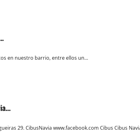
r…
os en nuestro barrio, entre ellos un...
via…
gueiras 29. CibusNavia www.facebook.com Cibus Cibus Navi