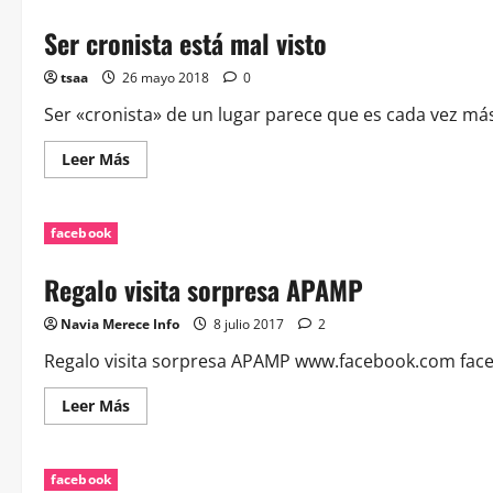
Ser cronista está mal visto
tsaa
26 mayo 2018
0
Ser «cronista» de un lugar parece que es cada vez m
Leer
Leer Más
más
acerca
de
Ser
facebook
cronista
está
mal
Regalo visita sorpresa APAMP
visto
Navia Merece Info
8 julio 2017
2
Regalo visita sorpresa APAMP www.facebook.com fac
Leer
Leer Más
más
acerca
de
Regalo
facebook
visita