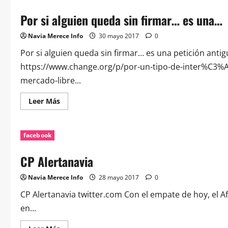
empieza
en
Por si alguien queda sin firmar… es una…
el
entorno
de…
Navia Merece Info
30 mayo 2017
0
Por si alguien queda sin firmar… es una petición ant
https://www.change.org/p/por-un-tipo-de-inter%C3%A9
mercado-libre...
Leer
Leer Más
más
acerca
de
Por
facebook
si
alguien
queda
CP Alertanavia
sin
firmar…
es
Navia Merece Info
28 mayo 2017
0
una…
CP Alertanavia twitter.com Con el empate de hoy, el Af
en...