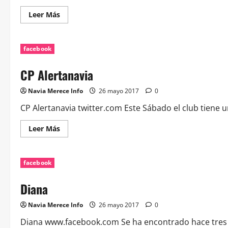
Leer
Leer Más
más
acerca
de
Mañana
facebook
degustación
gratuita
en
CP Alertanavia
Cibus
Navia…
Navia Merece Info
26 mayo 2017
0
CP Alertanavia twitter.com Este Sábado el club tiene u
Leer
Leer Más
más
acerca
de
CP
facebook
Alertanavia
Diana
Navia Merece Info
26 mayo 2017
0
Diana www.facebook.com Se ha encontrado hace tres dí