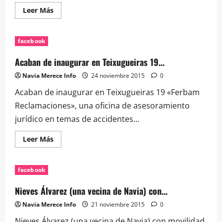
Leer
Leer Más
más
acerca
de
El
facebook
vehículo
autónomo
desarrollado
Acaban de inaugurar en Teixugueiras 19…
en
Vigo…
Navia Merece Info
24 noviembre 2015
0
Acaban de inaugurar en Teixugueiras 19 «Ferbam
Reclamaciones», una oficina de asesoramiento
jurídico en temas de accidentes...
Leer
Leer Más
más
acerca
de
Acaban
facebook
de
inaugurar
en
Nieves Álvarez (una vecina de Navia) con…
Teixugueiras
19…
Navia Merece Info
21 noviembre 2015
0
Nieves Álvarez (una vecina de Navia) con movilidad