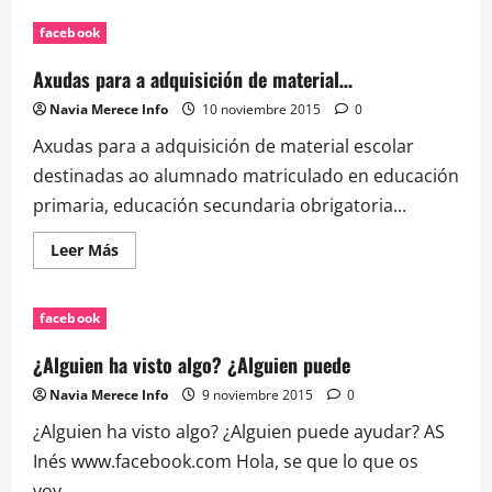
de
Es
facebook
habitual
que
en
Axudas para a adquisición de material…
nuestra
ciudad
Navia Merece Info
10 noviembre 2015
0
ap…
Axudas para a adquisición de material escolar
destinadas ao alumnado matriculado en educación
primaria, educación secundaria obrigatoria...
Leer
Leer Más
más
acerca
de
Axudas
facebook
para
a
adquisición
¿Alguien ha visto algo? ¿Alguien puede
de
material…
Navia Merece Info
9 noviembre 2015
0
¿Alguien ha visto algo? ¿Alguien puede ayudar? AS
Inés www.facebook.com Hola, se que lo que os
voy...