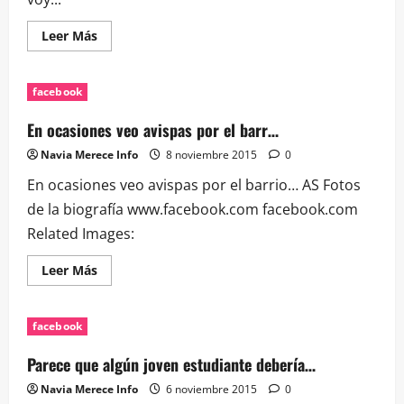
Leer
Leer Más
más
acerca
de
¿Alguien
facebook
ha
visto
algo?
En ocasiones veo avispas por el barr…
¿Alguien
puede
Navia Merece Info
8 noviembre 2015
0
En ocasiones veo avispas por el barrio… AS Fotos
de la biografía www.facebook.com facebook.com
Related Images:
Leer
Leer Más
más
acerca
de
En
facebook
ocasiones
veo
avispas
Parece que algún joven estudiante debería…
por
el
Navia Merece Info
6 noviembre 2015
0
barr…