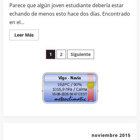
Parece que algún joven estudiante debería estar
echando de menos esto hace dos días. Encontrado
en el...
Leer
Leer Más
más
acerca
de
Paginación
Parece
1
2
Siguiente
que
algún
de
joven
estudiante
debería…
entradas
noviembre 2015