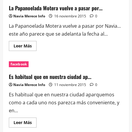
un
par
La Papanoelada Motera vuelve a pasar por…
de
días
Navia Merece Info
16 noviembre 2015
0
y
no
La Papanoelada Motera vuelve a pasar por Navia…
parece
que…
este año parece que se adelanta la fecha al...
Leer
Leer Más
más
acerca
de
La
facebook
Papanoelada
Motera
vuelve
Es habitual que en nuestra ciudad ap…
a
pasar
Navia Merece Info
11 noviembre 2015
0
por…
Es habitual que en nuestra ciudad aparquemos
como a cada uno nos parezca más conveniente, y
en...
Leer
Leer Más
más
acerca