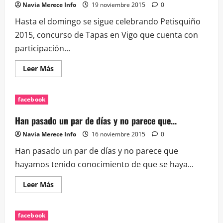
en…
Navia Merece Info
19 noviembre 2015
0
Hasta el domingo se sigue celebrando Petisquiño
2015, concurso de Tapas en Vigo que cuenta con
participación...
Leer
Leer Más
más
acerca
de
Hasta
facebook
el
domingo
se
Han pasado un par de días y no parece que…
sigue
celebrando…
Navia Merece Info
16 noviembre 2015
0
Han pasado un par de días y no parece que
hayamos tenido conocimiento de que se haya...
Leer
Leer Más
más
acerca
de
Han
facebook
pasado