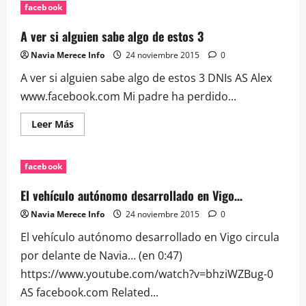
Oferta
facebook
de
Mais
Que
A ver si alguien sabe algo de estos 3
Auga
hasta
Navia Merece Info
24 noviembre 2015
0
mañana.
AS
A ver si alguien sabe algo de estos 3 DNIs AS Alex
www.facebook.com Mi padre ha perdido...
Leer
Leer Más
más
acerca
de
A
facebook
ver
si
alguien
El vehículo autónomo desarrollado en Vigo…
sabe
algo
Navia Merece Info
24 noviembre 2015
0
de
estos
El vehículo autónomo desarrollado en Vigo circula
3
por delante de Navia… (en 0:47)
https://www.youtube.com/watch?v=bhziWZBug-0
AS facebook.com Related...