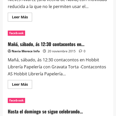
reducida a la que no le permiten usar el...
Leer
Leer Más
más
acerca
de
Nieves
facebook
Álvarez
(una
vecina
Mañá, sábado, ás 12:30 contacontos en…
de
Navia)
Navia Merece Info
20 noviembre 2015
0
con…
Mañá, sábado, ás 12:30 contacontos en Hobbit
Librería Papelería con Gravata Torta -Contacontos
AS Hobbit Librería Papelería...
Leer
Leer Más
más
acerca
de
Mañá,
facebook
sábado,
ás
12:30
Hasta el domingo se sigue celebrando…
contacontos