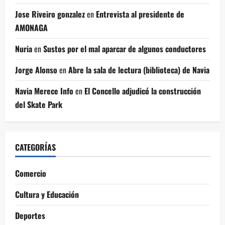
Jose Riveiro gonzalez
en
Entrevista al presidente de
AMONAGA
Nuria
en
Sustos por el mal aparcar de algunos conductores
Jorge Alonso
en
Abre la sala de lectura (biblioteca) de Navia
Navia Merece Info
en
El Concello adjudicó la construcción
del Skate Park
CATEGORÍAS
Comercio
Cultura y Educación
Deportes