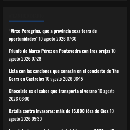
2026
2026
2026
2026
2026
2026
2026
ATLÁNTICO DIARIO
“Virxe Peregrina, que a provincia sexa terra de
oportunidades”
10 agosto 2026
07:30
Triunfo de Marco Pérez en Pontevedra con tres orejas
10
agosto 2026
07:28
Lista con las canciones que sonarán en el concierto de The
Corrs en Castrelos
10 agosto 2026
06:15
Chocolate es el sabor que transporta al verano
10 agosto
2026
06:00
Batalla contra invasoras: máis de 15.000 fóra de Cíes
10
agosto 2026
05:30