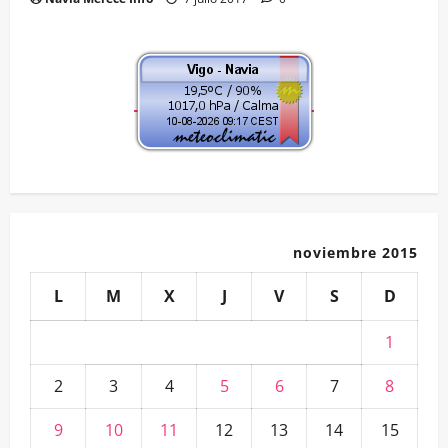
noviembre 2015
L
M
X
J
V
S
D
1
2
3
4
5
6
7
8
9
10
11
12
13
14
15