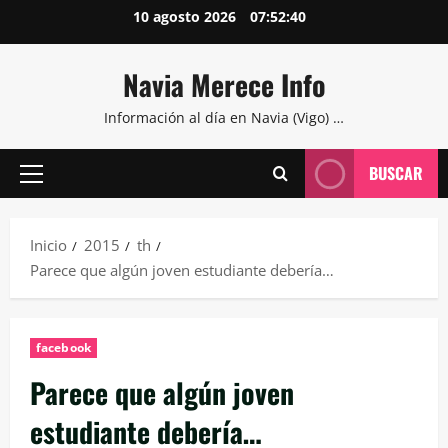
Saltar
10 agosto 2026
07:52:41
al
contenido
Navia Merece Info
Información al día en Navia (Vigo) …
BUSCAR
Menú
principal
Inicio
2015
th
Parece que algún joven estudiante debería…
facebook
Parece que algún joven
estudiante debería…