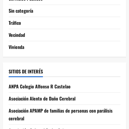
Sin categoría
Tráfico
Vecindad
Vivienda
SITIOS DE INTERÉS
ANPA Colegio Alfonso R Castelao
Asociación Alento de Daño Cerebral
Asociación APAMP de familias de personas con parálisis
cerebral