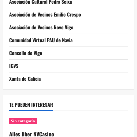
Asociación Cultural Pedra Seixa
Asociación de Vecinos Emilio Crespo
Asociación de Vecinos Novo Vigo
Comunidad Virtual PAU de Navia
Concello de Vigo
IGVS
Xunta de Galicia
TE PUEDEN INTERESAR
Sin categoría
Alles über NVCasino