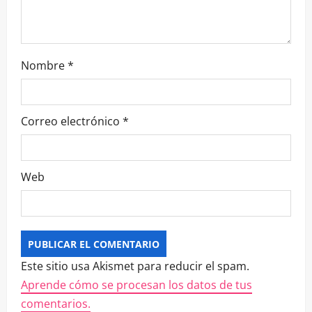
Nombre
*
Correo electrónico
*
Web
Este sitio usa Akismet para reducir el spam.
Aprende cómo se procesan los datos de tus
comentarios.