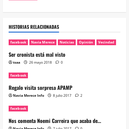
HISTORIAS RELACIONADAS
facebook
Navia Merece
Noticias
Opinión
Vecindad
Ser cronista está mal visto
tsaa
26 mayo 2018
0
facebook
Regalo visita sorpresa APAMP
Navia Merece Info
8 julio 2017
2
facebook
Nos comenta Noemi Carreira que acaba de…
Navia Merece Info
7 julio 2017
0