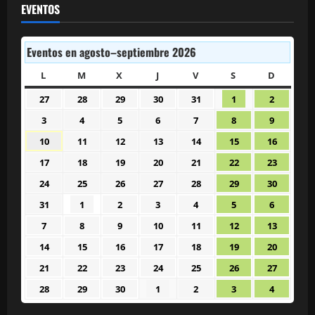
EVENTOS
Eventos en agosto–septiembre 2026
L
LUNES
M
MARTES
X
MIÉRCOLES
J
JUEVES
V
VIERNES
S
SÁBADO
D
DOMIN
27
28
29
30
31
1
2
27
28
29
30
31
1
2
julio
julio
julio
julio
julio
agosto
agosto
3
4
5
6
7
8
9
3
4
5
6
7
8
9
2026
2026
2026
2026
2026
2026
2026
agosto
agosto
agosto
agosto
agosto
agosto
agosto
10
11
12
13
14
15
16
10
11
12
13
14
15
16
2026
2026
2026
2026
2026
2026
2026
agosto
agosto
agosto
agosto
agosto
agosto
agosto
17
18
19
20
21
22
23
17
18
19
20
21
22
23
2026
2026
2026
2026
2026
2026
2026
agosto
agosto
agosto
agosto
agosto
agosto
agosto
24
25
26
27
28
29
30
24
25
26
27
28
29
30
2026
2026
2026
2026
2026
2026
2026
agosto
agosto
agosto
agosto
agosto
agosto
agosto
31
1
2
3
4
5
6
31
1
2
3
4
5
6
2026
2026
2026
2026
2026
2026
2026
agosto
septiembre
septiembre
septiembre
septiembre
septiembre
septiem
7
8
9
10
11
12
13
7
8
9
10
11
12
13
2026
2026
2026
2026
2026
2026
2026
septiembre
septiembre
septiembre
septiembre
septiembre
septiembre
septiem
14
15
16
17
18
19
20
14
15
16
17
18
19
20
2026
2026
2026
2026
2026
2026
2026
septiembre
septiembre
septiembre
septiembre
septiembre
septiembre
septiem
21
22
23
24
25
26
27
21
22
23
24
25
26
27
2026
2026
2026
2026
2026
2026
2026
septiembre
septiembre
septiembre
septiembre
septiembre
septiembre
septiem
28
29
30
1
2
3
4
28
29
30
1
2
3
4
2026
2026
2026
2026
2026
2026
2026
septiembre
septiembre
septiembre
octubre
octubre
octubre
octubre