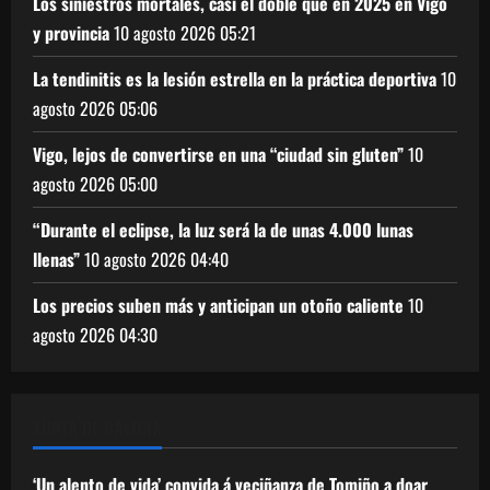
Los siniestros mortales, casi el doble que en 2025 en Vigo
y provincia
10 agosto 2026
05:21
La tendinitis es la lesión estrella en la práctica deportiva
10
agosto 2026
05:06
Vigo, lejos de convertirse en una “ciudad sin gluten”
10
agosto 2026
05:00
“Durante el eclipse, la luz será la de unas 4.000 lunas
llenas”
10 agosto 2026
04:40
Los precios suben más y anticipan un otoño caliente
10
agosto 2026
04:30
XUNTA DE GALICIA
‘Un alento de vida’ convida á veciñanza de Tomiño a doar