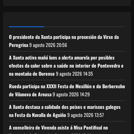
XUNTA DE GALICIA
O presidente da Xunta participa na procesión da Virxe da
Peregrina
9 agosto 2026
20:56
A Xunta activa mañá luns a alerta amarela por posibles
efectos da calor sobre a saúde no interior de Pontevedra e
na montaña de Ourense
9 agosto 2026
14:35
Rueda participa na XXXII Festa do Mexillón e do Berberecho
de Vilanova de Arousa
9 agosto 2026
14:29
A Xunta destaca a calidade dos peixes e mariscos galegos
na Festa da Navalla de Aguiño
9 agosto 2026
13:57
A conselleira de Vivenda asiste á Misa Pontifical no