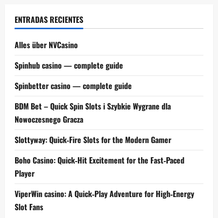
ENTRADAS RECIENTES
Alles über NVCasino
Spinhub casino — complete guide
Spinbetter casino — complete guide
BDM Bet – Quick Spin Slots i Szybkie Wygrane dla
Nowoczesnego Gracza
Slottyway: Quick‑Fire Slots for the Modern Gamer
Boho Casino: Quick‑Hit Excitement for the Fast‑Paced
Player
ViperWin casino: A Quick‑Play Adventure for High‑Energy
Slot Fans