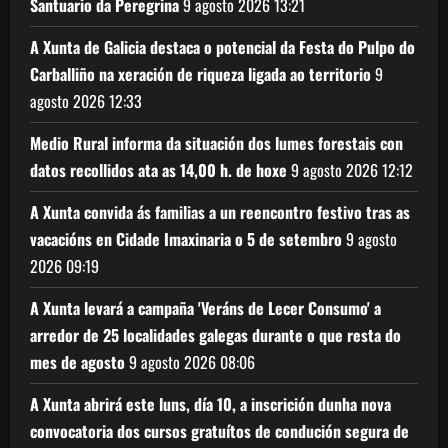
Santuario da Peregrina
9 agosto 2026
13:21
A Xunta de Galicia destaca o potencial da Festa do Pulpo do
Carballiño na xeración de riqueza ligada ao territorio
9
agosto 2026
12:33
Medio Rural informa da situación dos lumes forestais con
datos recollidos ata as 14,00 h. de hoxe
9 agosto 2026
12:12
A Xunta convida ás familias a un reencontro festivo tras as
vacacións en Cidade Imaxinaria o 5 de setembro
9 agosto
2026
09:19
A Xunta levará a campaña 'Veráns de Lecer Consumo' a
arredor de 25 localidades galegas durante o que resta do
mes de agosto
9 agosto 2026
08:06
A Xunta abrirá este luns, día 10, a inscrición dunha nova
convocatoria dos cursos gratuítos de condución segura de