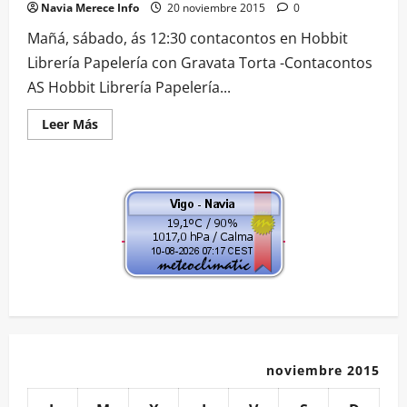
Navia Merece Info
20 noviembre 2015
0
Mañá, sábado, ás 12:30 contacontos en Hobbit
Librería Papelería con Gravata Torta -Contacontos
AS Hobbit Librería Papelería...
Leer
Leer Más
más
acerca
de
Mañá,
sábado,
ás
12:30
contacontos
en…
noviembre 2015