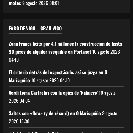
motos
9 agosto 2026
08:01
FARO DE VIGO – GRAN VIGO
Zona Franca licita por 4,1 millones la construcción de hasta
90 pisos de alquiler asequible en Portanet
10 agosto 2026
04:10
El criterio detrás del espectáculo: así se juzga en O
Marisquiño
10 agosto 2026
04:10
Verdi toma Castrelos con la épica de ‘Nabucco’
10 agosto
2026
04:04
Saltos con «flow» (y de récord) en O Marisquiño
9 agosto
2026
18:30