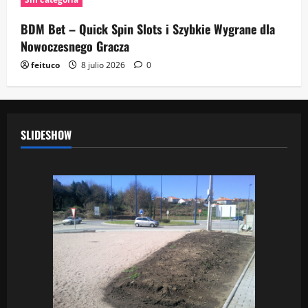
BDM Bet – Quick Spin Slots i Szybkie Wygrane dla
Nowoczesnego Gracza
feituco
8 julio 2026
0
SLIDESHOW