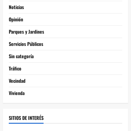
Noticias
Opinión
Parques y Jardines
Servicios Públicos
Sin categoría
Tráfico
Vecindad
Vivienda
SITIOS DE INTERÉS