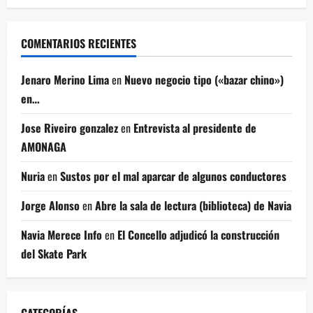
COMENTARIOS RECIENTES
Jenaro Merino Lima
en
Nuevo negocio tipo («bazar chino»)
en…
Jose Riveiro gonzalez
en
Entrevista al presidente de
AMONAGA
Nuria
en
Sustos por el mal aparcar de algunos conductores
Jorge Alonso
en
Abre la sala de lectura (biblioteca) de Navia
Navia Merece Info
en
El Concello adjudicó la construcción
del Skate Park