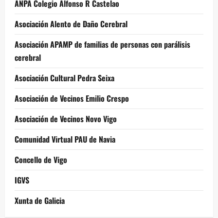
ANPA Colegio Alfonso R Castelao
Asociación Alento de Daño Cerebral
Asociación APAMP de familias de personas con parálisis
cerebral
Asociación Cultural Pedra Seixa
Asociación de Vecinos Emilio Crespo
Asociación de Vecinos Novo Vigo
Comunidad Virtual PAU de Navia
Concello de Vigo
IGVS
Xunta de Galicia