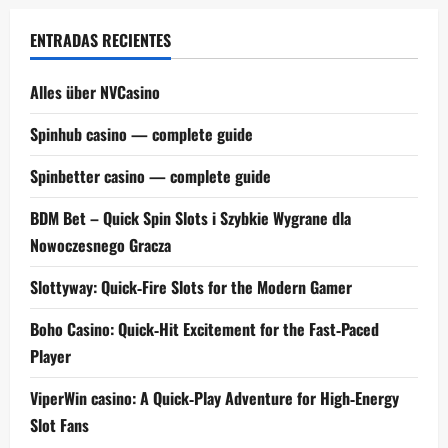
ENTRADAS RECIENTES
Alles über NVCasino
Spinhub casino — complete guide
Spinbetter casino — complete guide
BDM Bet – Quick Spin Slots i Szybkie Wygrane dla
Nowoczesnego Gracza
Slottyway: Quick‑Fire Slots for the Modern Gamer
Boho Casino: Quick‑Hit Excitement for the Fast‑Paced
Player
ViperWin casino: A Quick‑Play Adventure for High‑Energy
Slot Fans