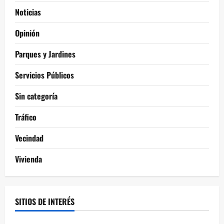
Noticias
Opinión
Parques y Jardines
Servicios Públicos
Sin categoría
Tráfico
Vecindad
Vivienda
SITIOS DE INTERÉS