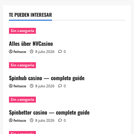
TE PUEDEN INTERESAR
Sin categoría
Alles über NVCasino
feituco
8 julio 2026
0
Sin categoría
Spinhub casino — complete guide
feituco
8 julio 2026
0
Sin categoría
Spinbetter casino — complete guide
feituco
8 julio 2026
0
Sin categoría