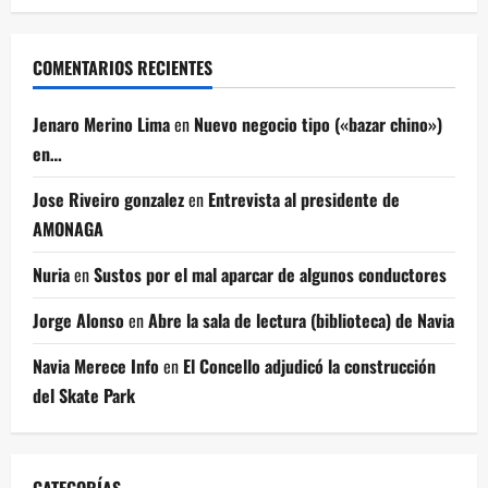
COMENTARIOS RECIENTES
Jenaro Merino Lima
en
Nuevo negocio tipo («bazar chino»)
en…
Jose Riveiro gonzalez
en
Entrevista al presidente de
AMONAGA
Nuria
en
Sustos por el mal aparcar de algunos conductores
Jorge Alonso
en
Abre la sala de lectura (biblioteca) de Navia
Navia Merece Info
en
El Concello adjudicó la construcción
del Skate Park