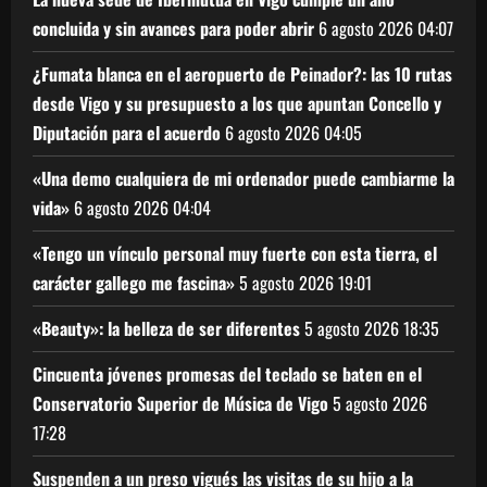
concluida y sin avances para poder abrir
6 agosto 2026
04:07
¿Fumata blanca en el aeropuerto de Peinador?: las 10 rutas
desde Vigo y su presupuesto a los que apuntan Concello y
Diputación para el acuerdo
6 agosto 2026
04:05
«Una demo cualquiera de mi ordenador puede cambiarme la
vida»
6 agosto 2026
04:04
«Tengo un vínculo personal muy fuerte con esta tierra, el
carácter gallego me fascina»
5 agosto 2026
19:01
«Beauty»: la belleza de ser diferentes
5 agosto 2026
18:35
Cincuenta jóvenes promesas del teclado se baten en el
Conservatorio Superior de Música de Vigo
5 agosto 2026
17:28
Suspenden a un preso vigués las visitas de su hijo a la