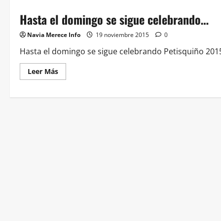
Hasta el domingo se sigue celebrando…
Navia Merece Info
19 noviembre 2015
0
Hasta el domingo se sigue celebrando Petisquiño 2015
Leer
Leer Más
más
acerca
de
Hasta
el
domingo
se
sigue
celebrando…