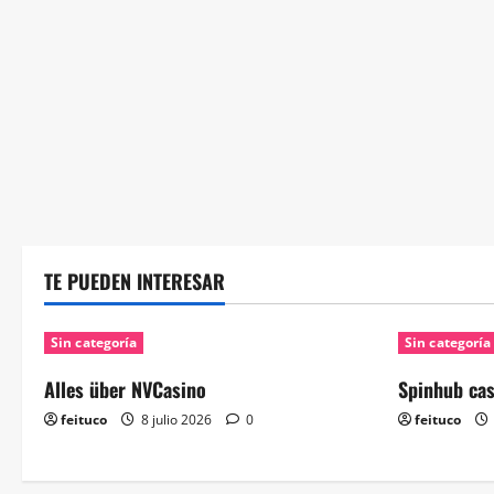
TE PUEDEN INTERESAR
Sin categoría
Sin categoría
Alles über NVCasino
Spinhub ca
feituco
8 julio 2026
0
feituco