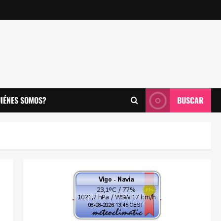
IÉNES SOMOS?
BUSCAR