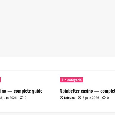
Sin categoría
sino — complete guide
Spinbetter casino — complet
8 julio 2026
0
feituco
8 julio 2026
0