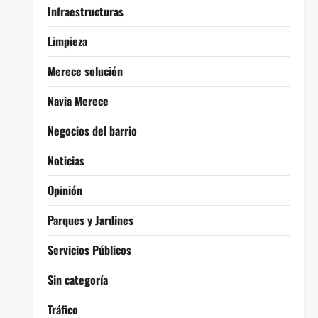
Infraestructuras
Limpieza
Merece solución
Navia Merece
Negocios del barrio
Noticias
Opinión
Parques y Jardines
Servicios Públicos
Sin categoría
Tráfico