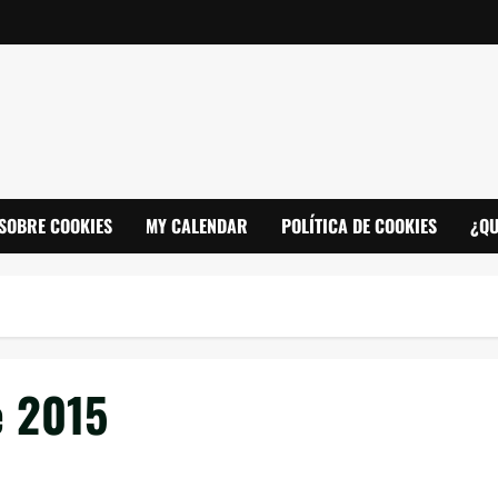
SOBRE COOKIES
MY CALENDAR
POLÍTICA DE COOKIES
¿QU
e 2015