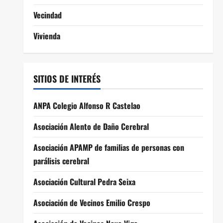
Vecindad
Vivienda
SITIOS DE INTERÉS
ANPA Colegio Alfonso R Castelao
Asociación Alento de Daño Cerebral
Asociación APAMP de familias de personas con
parálisis cerebral
Asociación Cultural Pedra Seixa
Asociación de Vecinos Emilio Crespo