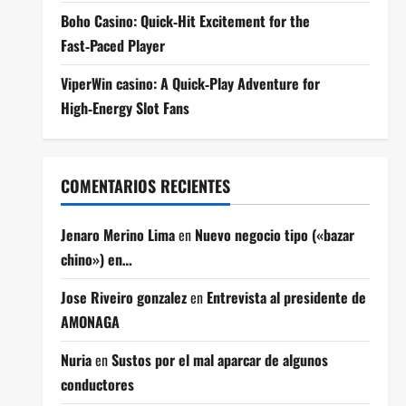
Boho Casino: Quick‑Hit Excitement for the
Fast‑Paced Player
ViperWin casino: A Quick‑Play Adventure for
High‑Energy Slot Fans
COMENTARIOS RECIENTES
Jenaro Merino Lima
en
Nuevo negocio tipo («bazar
chino») en…
Jose Riveiro gonzalez
en
Entrevista al presidente de
AMONAGA
Nuria
en
Sustos por el mal aparcar de algunos
conductores