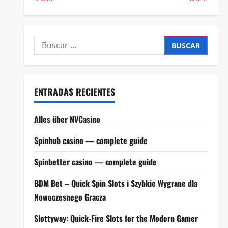
Buscar:
ENTRADAS RECIENTES
Alles über NVCasino
Spinhub casino — complete guide
Spinbetter casino — complete guide
BDM Bet – Quick Spin Slots i Szybkie Wygrane dla
Nowoczesnego Gracza
Slottyway: Quick‑Fire Slots for the Modern Gamer