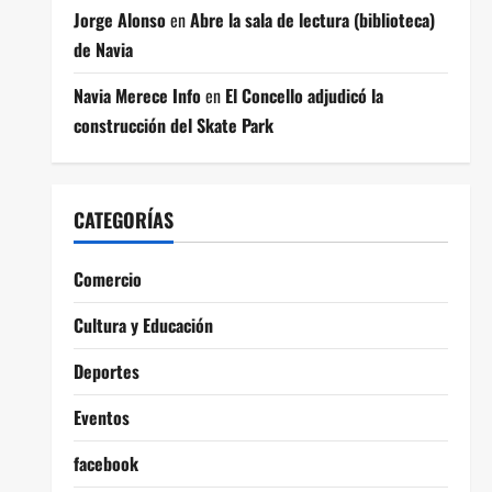
Jorge Alonso
en
Abre la sala de lectura (biblioteca)
de Navia
Navia Merece Info
en
El Concello adjudicó la
construcción del Skate Park
CATEGORÍAS
Comercio
Cultura y Educación
Deportes
Eventos
facebook