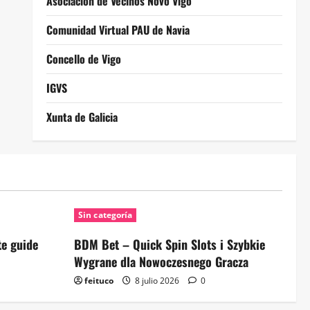
Asociación de Vecinos Novo Vigo
Comunidad Virtual PAU de Navia
Concello de Vigo
IGVS
Xunta de Galicia
Sin categoría
e guide
BDM Bet – Quick Spin Slots i Szybkie
Wygrane dla Nowoczesnego Gracza
feituco
8 julio 2026
0