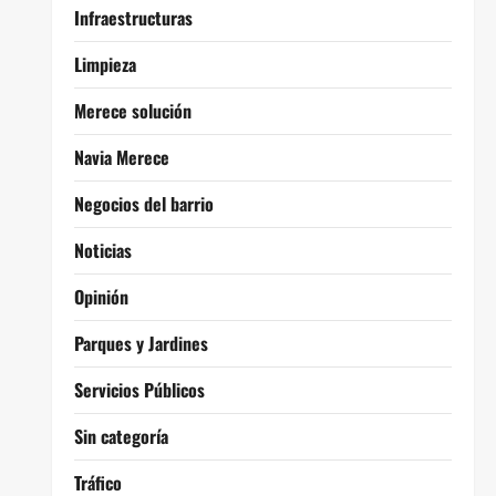
Infraestructuras
Limpieza
Merece solución
Navia Merece
Negocios del barrio
Noticias
Opinión
Parques y Jardines
Servicios Públicos
Sin categoría
Tráfico