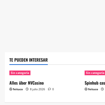
TE PUEDEN INTERESAR
Sin categoría
Sin categoría
Alles über NVCasino
Spinhub ca
feituco
8 julio 2026
0
feituco