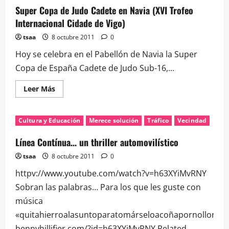
hace
Super Copa de Judo Cadete en Navia (XVI Trofeo
con
una
Internacional Cidade de Vigo)
plata
y
tsaa
8 octubre 2011
0
tres
bronces
Hoy se celebra en el Pabellón de Navia la Super
en
Navia
Copa de España Cadete de Judo Sub-16,...
Leer
Leer Más
más
acerca
de
Super
Cultura y Educación
Merece solución
Tráfico
Vecindad
Copa
de
Judo
Línea Contínua… un thriller automovilístico
Cadete
en
tsaa
8 octubre 2011
0
Navia
(XVI
httpv://www.youtube.com/watch?v=h63XYiMvRNY
Trofeo
Internacional
Sobran las palabras… Para los que les guste con
Cidade
de
música
Vigo)
«quitahierroalasuntoparatomárseloacoñapornollorar»
bennyhillifier.com/?id=h63XYiMvRNY Related