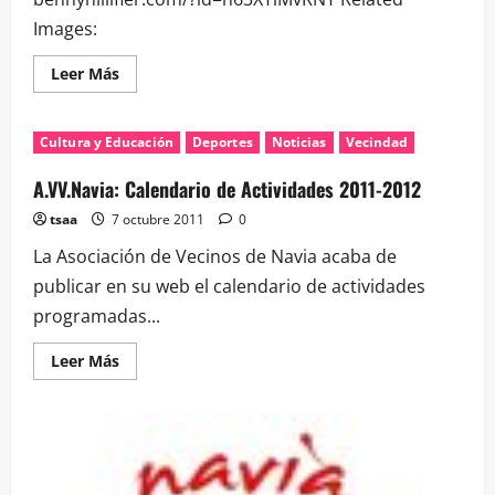
Images:
Leer
Leer Más
más
acerca
de
Línea
Cultura y Educación
Deportes
Noticias
Vecindad
Contínua…
un
thriller
A.VV.Navia: Calendario de Actividades 2011-2012
automovilístico
tsaa
7 octubre 2011
0
La Asociación de Vecinos de Navia acaba de
publicar en su web el calendario de actividades
programadas...
Leer
Leer Más
más
acerca
de
A.VV.Navia:
Calendario
de
Actividades
2011-