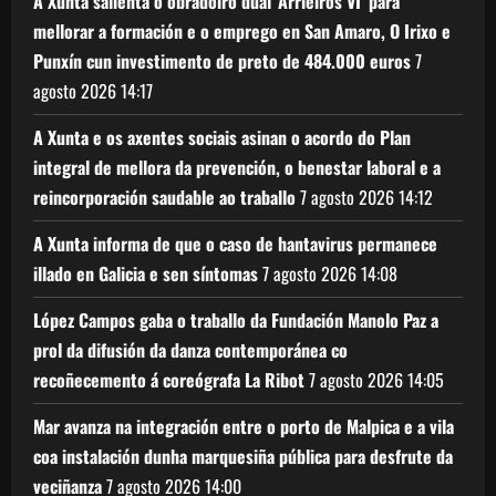
A Xunta salienta o obradoiro dual ‘Arrieiros VI’ para
mellorar a formación e o emprego en San Amaro, O Irixo e
Punxín cun investimento de preto de 484.000 euros
7
agosto 2026
14:17
A Xunta e os axentes sociais asinan o acordo do Plan
integral de mellora da prevención, o benestar laboral e a
reincorporación saudable ao traballo
7 agosto 2026
14:12
A Xunta informa de que o caso de hantavirus permanece
illado en Galicia e sen síntomas
7 agosto 2026
14:08
López Campos gaba o traballo da Fundación Manolo Paz a
prol da difusión da danza contemporánea co
recoñecemento á coreógrafa La Ribot
7 agosto 2026
14:05
Mar avanza na integración entre o porto de Malpica e a vila
coa instalación dunha marquesiña pública para desfrute da
veciñanza
7 agosto 2026
14:00