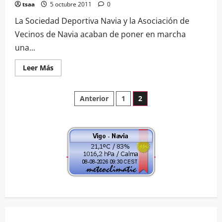
tsaa
5 octubre 2011
0
La Sociedad Deportiva Navia y la Asociación de
Vecinos de Navia acaban de poner en marcha
una...
Leer
Leer Más
más
acerca
de
Paginación
Escuela
Anterior
1
2
de
Tenis
de
en
Navia
entradas