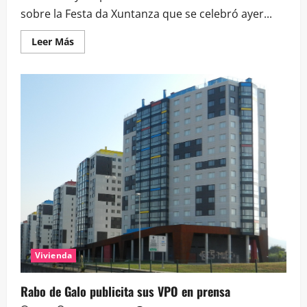
sobre la Festa da Xuntanza que se celebró ayer...
Leer
Leer Más
más
acerca
de
Atlántico:
Navia
honró
un
año
más
a
la
Virxe
do
Rosario
Vivienda
Rabo de Galo publicita sus VPO en prensa