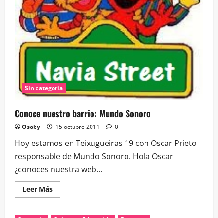
Sin categoría
Conoce nuestro barrio: Mundo Sonoro
Osoby
15 octubre 2011
0
Hoy estamos en Teixugueiras 19 con Oscar Prieto
responsable de Mundo Sonoro. Hola Oscar
¿conoces nuestra web...
Leer
Leer Más
más
acerca
de
Conoce