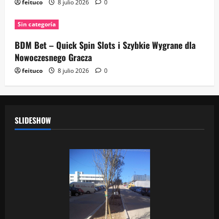
feituco
8 julio 2026
0
Sin categoría
BDM Bet – Quick Spin Slots i Szybkie Wygrane dla
Nowoczesnego Gracza
feituco
8 julio 2026
0
SLIDESHOW