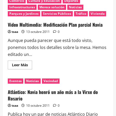
Comercio
Cultura y Educación
Deportes
nuestro
barrio:
Infraestructuras
Merece solución
Noticias
Mundo
Sonoro
Parques y Jardines
Servicios Públicos
Tráfico
Vivienda
Video Multimedia: Modificación Plan parcial Navia
tsaa
13 octubre 2011
0
Aunque pueda parecer que está todo visto,
ponemos todos los detalles sobre la mesa. Hemos
editado un...
Leer
Leer Más
más
acerca
de
Video
Eventos
Noticias
Vecindad
Multimedia:
Modificación
Plan
Atlántico: Navia honró un año más a la Virxe do
parcial
Navia
Rosario
tsaa
10 octubre 2011
0
Publica hoy un par de noticias Atlántico Diario