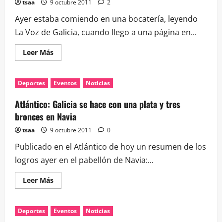
tsaa
9 octubre 2011
2
Ayer estaba comiendo en una bocatería, leyendo
La Voz de Galicia, cuando llego a una página en...
Leer
Leer Más
más
acerca
de
Rabo
Deportes
Eventos
Noticias
de
Galo
publicita
Atlántico: Galicia se hace con una plata y tres
sus
VPO
bronces en Navia
en
prensa
tsaa
9 octubre 2011
0
Publicado en el Atlántico de hoy un resumen de los
logros ayer en el pabellón de Navia:...
Leer
Leer Más
más
acerca
de
Atlántico:
Deportes
Eventos
Noticias
Galicia
se