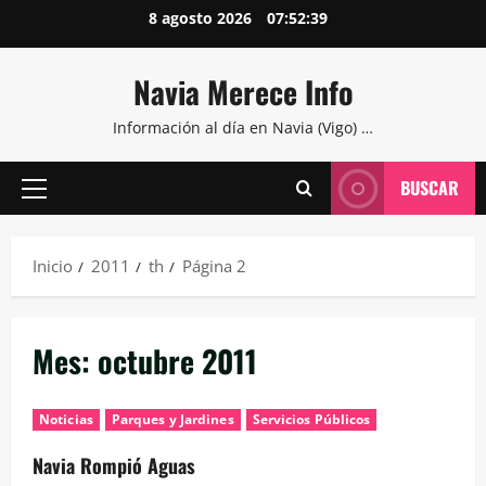
Saltar
8 agosto 2026
07:52:40
al
contenido
Navia Merece Info
Información al día en Navia (Vigo) …
BUSCAR
Menú
principal
Inicio
2011
th
Página 2
Mes:
octubre 2011
Noticias
Parques y Jardines
Servicios Públicos
Navia Rompió Aguas