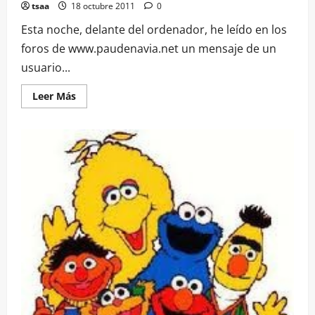
tsaa
18 octubre 2011
0
Esta noche, delante del ordenador, he leído en los
foros de www.paudenavia.net un mensaje de un
usuario...
Leer
Leer Más
más
acerca
de
Navia
Rompió
Aguas