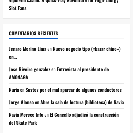
ViperWin casino: A Quick‑Play Adventure for High‑Energy
Slot Fans
COMENTARIOS RECIENTES
Jenaro Merino Lima
en
Nuevo negocio tipo («bazar chino»)
en…
Jose Riveiro gonzalez
en
Entrevista al presidente de
AMONAGA
Nuria
en
Sustos por el mal aparcar de algunos conductores
Jorge Alonso
en
Abre la sala de lectura (biblioteca) de Navia
Navia Merece Info
en
El Concello adjudicó la construcción
del Skate Park