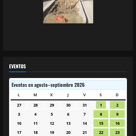
EVENTOS
Eventos en agosto–septiembre 2026
L
LUNES
M
MARTES
X
MIÉRCOLES
J
JUEVES
V
VIERNES
S
SÁBADO
D
DOMIN
27
28
29
30
31
1
2
27
28
29
30
31
1
2
julio
julio
julio
julio
julio
agosto
agosto
3
4
5
6
7
8
9
3
4
5
6
7
8
9
2026
2026
2026
2026
2026
2026
2026
agosto
agosto
agosto
agosto
agosto
agosto
agosto
10
11
12
13
14
15
16
10
11
12
13
14
15
16
2026
2026
2026
2026
2026
2026
2026
agosto
agosto
agosto
agosto
agosto
agosto
agosto
17
18
19
20
21
22
23
17
18
19
20
21
22
23
2026
2026
2026
2026
2026
2026
2026