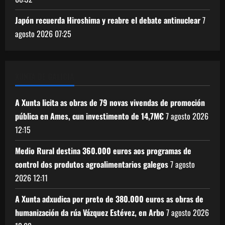
Japón recuerda Hiroshima y reabre el debate antinuclear
7
agosto 2026
07:25
XUNTA DE GALICIA
A Xunta licita as obras de 79 novas vivendas de promoción
pública en Ames, cun investimento de 14,7M€
7 agosto 2026
12:15
Medio Rural destina 360.000 euros aos programas de
control dos produtos agroalimentarios galegos
7 agosto
2026
12:11
A Xunta adxudica por preto de 380.000 euros as obras de
humanización da rúa Vázquez Estévez, en Arbo
7 agosto 2026