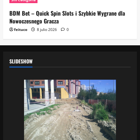
BDM Bet – Quick Spin Slots i Szybkie Wygrane dla
Nowoczesnego Gracza
feituco
8 julio 2026
0
SLIDESHOW