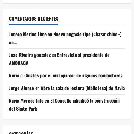
COMENTARIOS RECIENTES
Jenaro Merino Lima
en
Nuevo negocio tipo («bazar chino»)
en…
Jose Riveiro gonzalez
en
Entrevista al presidente de
AMONAGA
Nuria
en
Sustos por el mal aparcar de algunos conductores
Jorge Alonso
en
Abre la sala de lectura (biblioteca) de Navia
Navia Merece Info
en
El Concello adjudicó la construcción
del Skate Park