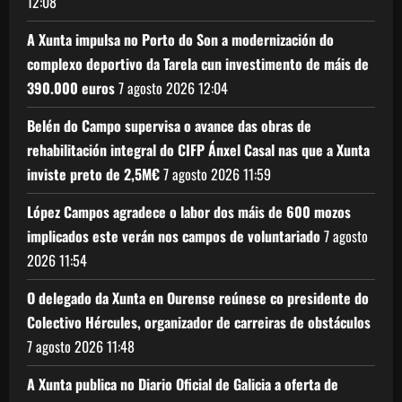
12:08
A Xunta impulsa no Porto do Son a modernización do
complexo deportivo da Tarela cun investimento de máis de
390.000 euros
7 agosto 2026
12:04
Belén do Campo supervisa o avance das obras de
rehabilitación integral do CIFP Ánxel Casal nas que a Xunta
inviste preto de 2,5M€
7 agosto 2026
11:59
López Campos agradece o labor dos máis de 600 mozos
implicados este verán nos campos de voluntariado
7 agosto
2026
11:54
O delegado da Xunta en Ourense reúnese co presidente do
Colectivo Hércules, organizador de carreiras de obstáculos
7 agosto 2026
11:48
A Xunta publica no Diario Oficial de Galicia a oferta de