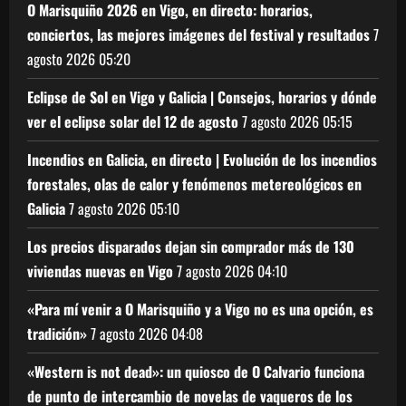
O Marisquiño 2026 en Vigo, en directo: horarios,
conciertos, las mejores imágenes del festival y resultados
7
agosto 2026
05:20
Eclipse de Sol en Vigo y Galicia | Consejos, horarios y dónde
ver el eclipse solar del 12 de agosto
7 agosto 2026
05:15
Incendios en Galicia, en directo | Evolución de los incendios
forestales, olas de calor y fenómenos metereológicos en
Galicia
7 agosto 2026
05:10
Los precios disparados dejan sin comprador más de 130
viviendas nuevas en Vigo
7 agosto 2026
04:10
«Para mí venir a O Marisquiño y a Vigo no es una opción, es
tradición»
7 agosto 2026
04:08
«Western is not dead»: un quiosco de O Calvario funciona
de punto de intercambio de novelas de vaqueros de los