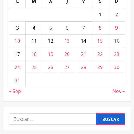
L
M
X
J
V
S
D
1
2
3
4
5
6
7
8
9
10
11
12
13
14
15
16
17
18
19
20
21
22
23
24
25
26
27
28
29
30
31
« Sep
Nov »
Buscar: