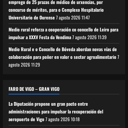
emprego de 25 prazas de médico de urxencias, por
concurso de méritos, para o Complexo Hospitalario
Universitario de Ourense
7 agosto 2026
11:47
Medio rural reforza a cooperación co concello de Leiro para
impulsar a XXXV Festa da Vendima
7 agosto 2026
11:39
Medio Rural e o Concello de Bóveda abordan novas vías de
colaboración para poñer en valor o sector agroalimentario
7
agosto 2026
11:29
FARO DE VIGO – GRAN VIGO
La Diputación propone un gran pacto entre
administraciones para impulsar la recuperación del
aeropuerto de Vigo
7 agosto 2026
10:18