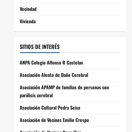
Vecindad
Vivienda
SITIOS DE INTERÉS
ANPA Colegio Alfonso R Castelao
Asociación Alento de Daño Cerebral
Asociación APAMP de familias de personas con
parálisis cerebral
Asociación Cultural Pedra Seixa
Asociación de Vecinos Emilio Crespo