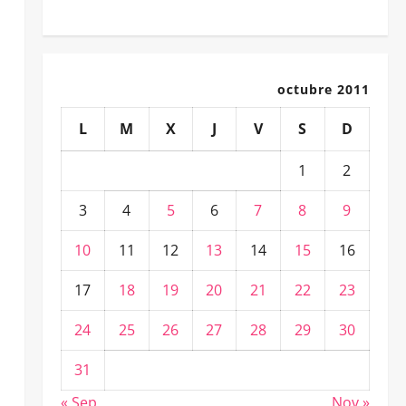
octubre 2011
L
M
X
J
V
S
D
1
2
3
4
5
6
7
8
9
10
11
12
13
14
15
16
17
18
19
20
21
22
23
24
25
26
27
28
29
30
31
« Sep
Nov »