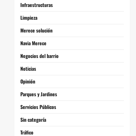
Infraestructuras
Limpieza
Merece solución
Navia Merece
Negocios del barrio
Noticias
Opinión
Parques y Jardines
Servicios Públicos
Sin categoría
Tráfico