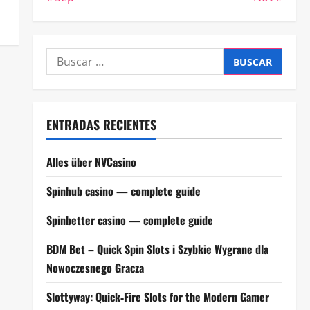
Buscar:
ENTRADAS RECIENTES
Alles über NVCasino
Spinhub casino — complete guide
Spinbetter casino — complete guide
BDM Bet – Quick Spin Slots i Szybkie Wygrane dla
Nowoczesnego Gracza
Slottyway: Quick‑Fire Slots for the Modern Gamer