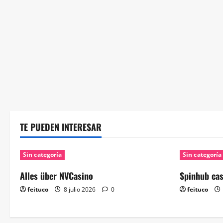
TE PUEDEN INTERESAR
Sin categoría
Sin categoría
Alles über NVCasino
Spinhub ca
feituco
8 julio 2026
0
feituco