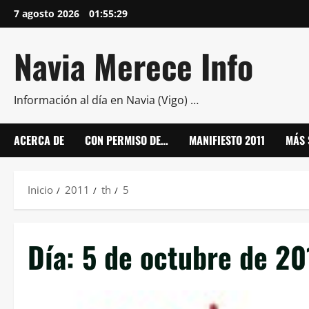
Saltar
7 agosto 2026
01:55:29
al
contenido
Navia Merece Info
Información al día en Navia (Vigo) …
ACERCA DE
CON PERMISO DE…
MANIFIESTO 2011
MÁS 
Inicio
2011
th
5
Día:
5 de octubre de 20