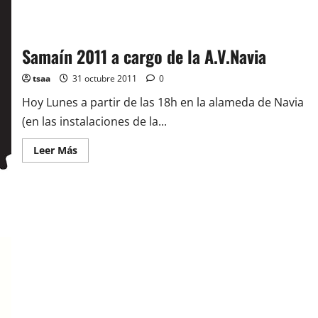
Samaín 2011 a cargo de la A.V.Navia
tsaa
31 octubre 2011
0
Hoy Lunes a partir de las 18h en la alameda de Navia
(en las instalaciones de la...
Leer
Leer Más
más
acerca
de
Samaín
2011
a
cargo
de
la
A.V.Navia