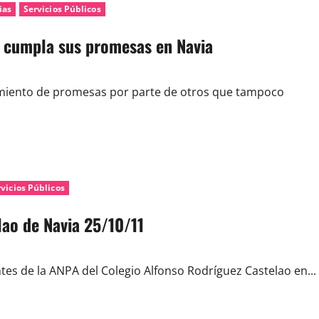
ias
Servicios Públicos
ue cumpla sus promesas en Navia
limiento de promesas por parte de otros que tampoco
rvicios Públicos
lao de Navia 25/10/11
tes de la ANPA del Colegio Alfonso Rodríguez Castelao en...