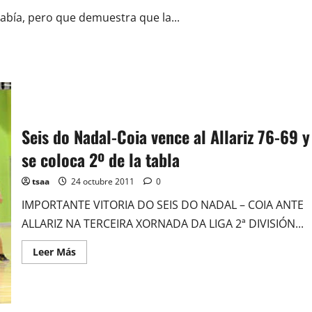
sabía, pero que demuestra que la...
Seis do Nadal-Coia vence al Allariz 76-69 y
se coloca 2º de la tabla
tsaa
24 octubre 2011
0
IMPORTANTE VITORIA DO SEIS DO NADAL – COIA ANTE
ALLARIZ NA TERCEIRA XORNADA DA LIGA 2ª DIVISIÓN...
Leer
Leer Más
más
acerca
de
Seis
do
Nadal-