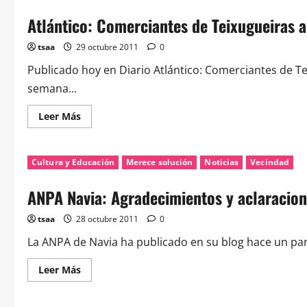
Atlántico: Comerciantes de Teixugueiras a
tsaa
29 octubre 2011
0
Publicado hoy en Diario Atlántico: Comerciantes de Te
semana...
Leer
Leer Más
más
acerca
de
Atlántico:
Cultura y Educación
Merece solución
Noticias
Vecindad
Comerciantes
de
Teixugueiras
ANPA Navia: Agradecimientos y aclaracio
alertan
de
varios
tsaa
28 octubre 2011
0
robos
en
Navia
La ANPA de Navia ha publicado en su blog hace un par 
Leer
Leer Más
más
acerca
de