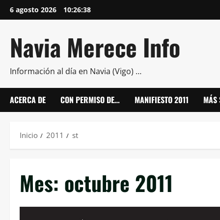
Saltar
6 agosto 2026
10:26:39
al
contenido
Navia Merece Info
Información al día en Navia (Vigo) …
ACERCA DE
CON PERMISO DE…
MANIFIESTO 2011
MÁS 
Inicio
2011
st
Mes:
octubre 2011