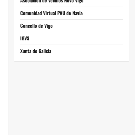
Asociación de Vecinos Novo Vigo
Comunidad Virtual PAU de Navia
Concello de Vigo
IGVS
Xunta de Galicia