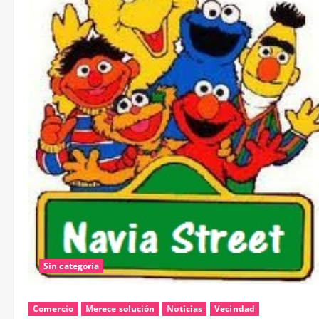
Sin categoría
Comercio
Merece solución
Noticias
Vecindad