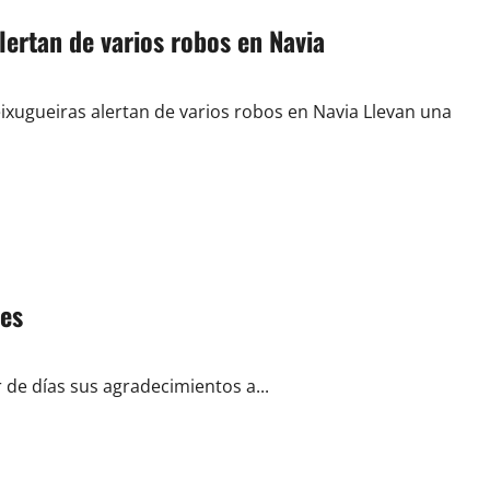
lertan de varios robos en Navia
ixugueiras alertan de varios robos en Navia Llevan una
nes
de días sus agradecimientos a...