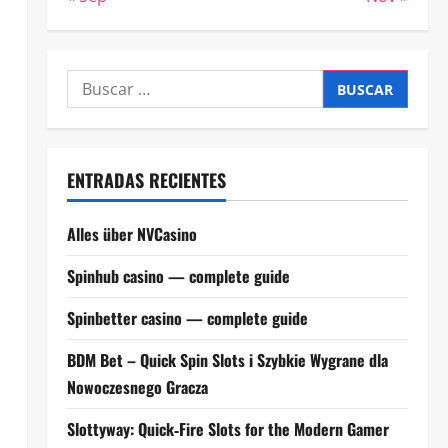
Buscar:
ENTRADAS RECIENTES
Alles über NVCasino
Spinhub casino — complete guide
Spinbetter casino — complete guide
BDM Bet – Quick Spin Slots i Szybkie Wygrane dla
Nowoczesnego Gracza
Slottyway: Quick‑Fire Slots for the Modern Gamer