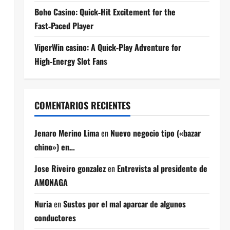
Boho Casino: Quick‑Hit Excitement for the
Fast‑Paced Player
ViperWin casino: A Quick‑Play Adventure for
High‑Energy Slot Fans
COMENTARIOS RECIENTES
Jenaro Merino Lima
en
Nuevo negocio tipo («bazar
chino») en…
Jose Riveiro gonzalez
en
Entrevista al presidente de
AMONAGA
Nuria
en
Sustos por el mal aparcar de algunos
conductores