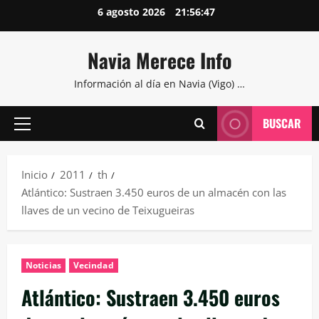
Saltar
6 agosto 2026
21:56:48
al
contenido
Navia Merece Info
Información al día en Navia (Vigo) …
BUSCAR
Menú
principal
Inicio
2011
th
Atlántico: Sustraen 3.450 euros de un almacén con las
llaves de un vecino de Teixugueiras
Noticias
Vecindad
Atlántico: Sustraen 3.450 euros