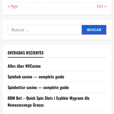
« Ago
Oct »
Buscar:
ENTRADAS RECIENTES
Alles über NVCasino
Spinhub casino — complete guide
Spinbetter casino — complete guide
BDM Bet – Quick Spin Slots i Szybkie Wygrane dla
Nowoczesnego Gracza