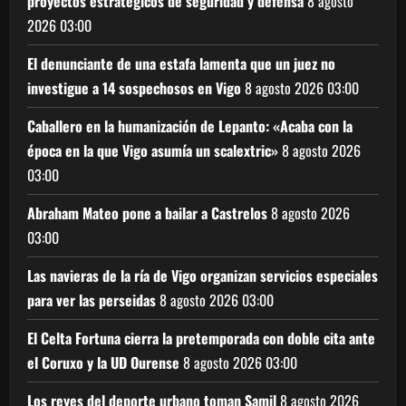
proyectos estratégicos de seguridad y defensa
8 agosto
2026
03:00
El denunciante de una estafa lamenta que un juez no
investigue a 14 sospechosos en Vigo
8 agosto 2026
03:00
Caballero en la humanización de Lepanto: «Acaba con la
época en la que Vigo asumía un scalextric»
8 agosto 2026
03:00
Abraham Mateo pone a bailar a Castrelos
8 agosto 2026
03:00
Las navieras de la ría de Vigo organizan servicios especiales
para ver las perseidas
8 agosto 2026
03:00
El Celta Fortuna cierra la pretemporada con doble cita ante
el Coruxo y la UD Ourense
8 agosto 2026
03:00
Los reyes del deporte urbano toman Samil
8 agosto 2026