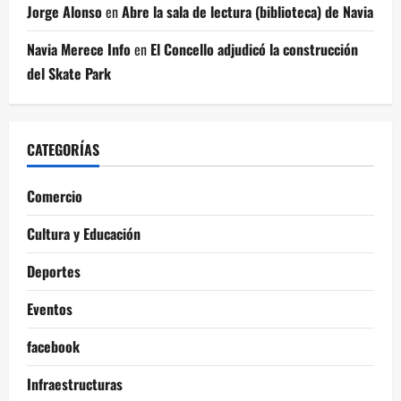
Jorge Alonso
en
Abre la sala de lectura (biblioteca) de Navia
Navia Merece Info
en
El Concello adjudicó la construcción
del Skate Park
CATEGORÍAS
Comercio
Cultura y Educación
Deportes
Eventos
facebook
Infraestructuras