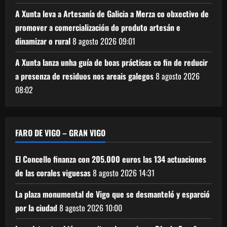
A Xunta leva a Artesanía de Galicia a Merza co obxectivo de
promover a comercialización do produto artesán e
dinamizar o rural
8 agosto 2026
09:01
A Xunta lanza unha guía de boas prácticas co fin de reducir
a presenza de residuos nos areais galegos
8 agosto 2026
08:02
FARO DE VIGO – GRAN VIGO
El Concello finanza con 205.000 euros las 134 actuaciones
de las corales viguesas
8 agosto 2026
14:31
La plaza monumental de Vigo que se desmanteló y esparció
por la ciudad
8 agosto 2026
10:00