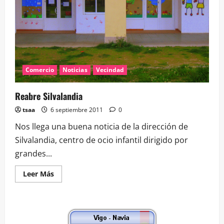
Comercio
Noticias
Vecindad
Reabre Silvalandia
tsaa
6 septiembre 2011
0
Nos llega una buena noticia de la dirección de
Silvalandia, centro de ocio infantil dirigido por
grandes...
Leer
Leer Más
más
acerca
de
Reabre
Silvalandia