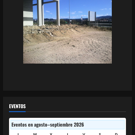
EVENTOS
Eventos en agosto–septiembre 2026
L
LUNES
M
MARTES
X
MIÉRCOLES
J
JUEVES
V
VIERNES
S
SÁBADO
D
DOMIN