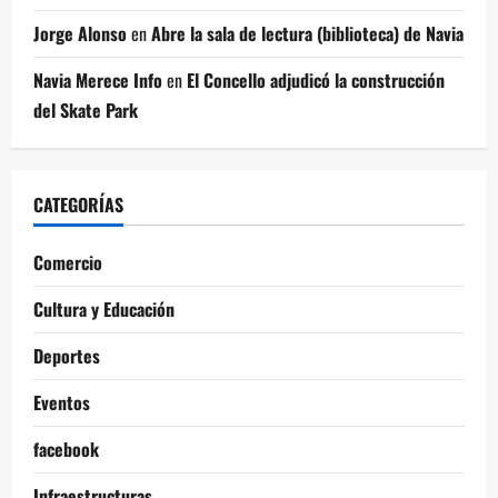
Jorge Alonso
en
Abre la sala de lectura (biblioteca) de Navia
Navia Merece Info
en
El Concello adjudicó la construcción
del Skate Park
CATEGORÍAS
Comercio
Cultura y Educación
Deportes
Eventos
facebook
Infraestructuras