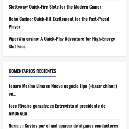
Slottyway: Quick‑Fire Slots for the Modern Gamer
Boho Casino: Quick‑Hit Excitement for the Fast‑Paced
Player
ViperWin casino: A Quick‑Play Adventure for High‑Energy
Slot Fans
COMENTARIOS RECIENTES
Jenaro Merino Lima
en
Nuevo negocio tipo («bazar chino»)
en…
Jose Riveiro gonzalez
en
Entrevista al presidente de
AMONAGA
Nuria
en
Sustos por el mal aparcar de algunos conductores