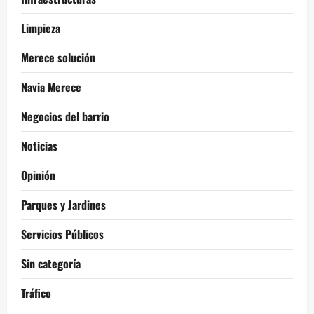
Limpieza
Merece solución
Navia Merece
Negocios del barrio
Noticias
Opinión
Parques y Jardines
Servicios Públicos
Sin categoría
Tráfico