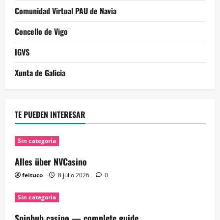
Comunidad Virtual PAU de Navia
Concello de Vigo
IGVS
Xunta de Galicia
TE PUEDEN INTERESAR
Sin categoría
Alles über NVCasino
feituco
8 julio 2026
0
Sin categoría
Spinhub casino — complete guide