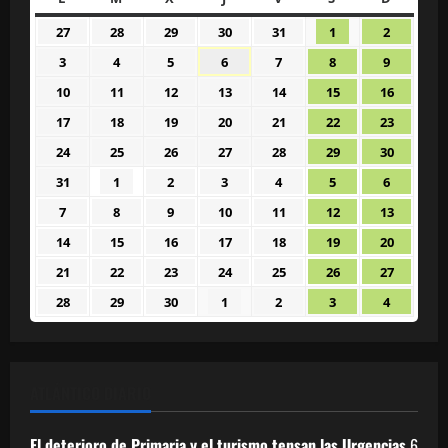
27
28
29
30
31
1
2
27
28
29
30
31
1
2
julio
julio
julio
julio
julio
agosto
agosto
3
4
5
6
7
8
9
3
4
5
6
7
8
9
2026
2026
2026
2026
2026
2026
2026
agosto
agosto
agosto
agosto
agosto
agosto
agosto
10
11
12
13
14
15
16
10
11
12
13
14
15
16
2026
2026
2026
2026
2026
2026
2026
agosto
agosto
agosto
agosto
agosto
agosto
agosto
17
18
19
20
21
22
23
17
18
19
20
21
22
23
2026
2026
2026
2026
2026
2026
2026
agosto
agosto
agosto
agosto
agosto
agosto
agosto
24
25
26
27
28
29
30
24
25
26
27
28
29
30
2026
2026
2026
2026
2026
2026
2026
agosto
agosto
agosto
agosto
agosto
agosto
agosto
31
1
2
3
4
5
6
31
1
2
3
4
5
6
2026
2026
2026
2026
2026
2026
2026
agosto
septiembre
septiembre
septiembre
septiembre
septiembre
septiem
7
8
9
10
11
12
13
7
8
9
10
11
12
13
2026
2026
2026
2026
2026
2026
2026
septiembre
septiembre
septiembre
septiembre
septiembre
septiembre
septiem
14
15
16
17
18
19
20
14
15
16
17
18
19
20
2026
2026
2026
2026
2026
2026
2026
septiembre
septiembre
septiembre
septiembre
septiembre
septiembre
septiem
21
22
23
24
25
26
27
21
22
23
24
25
26
27
2026
2026
2026
2026
2026
2026
2026
septiembre
septiembre
septiembre
septiembre
septiembre
septiembre
septiem
28
29
30
1
2
3
4
28
29
30
1
2
3
4
2026
2026
2026
2026
2026
2026
2026
septiembre
septiembre
septiembre
octubre
octubre
octubre
octubre
2026
2026
2026
2026
2026
2026
2026
ATLÁNTICO DIARIO
El deterioro de Primaria y el turismo tensan las Urgencias
6