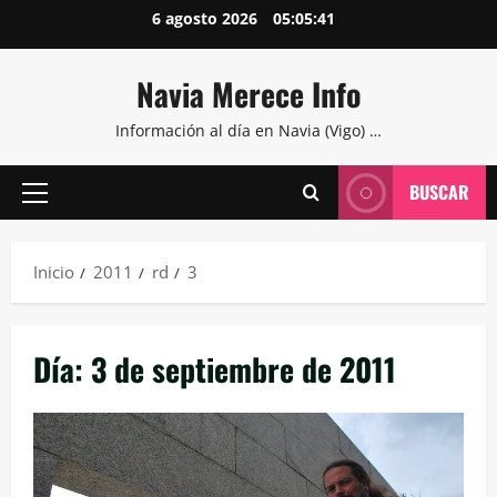
Saltar
6 agosto 2026
05:05:41
al
contenido
Navia Merece Info
Información al día en Navia (Vigo) …
BUSCAR
Menú
principal
Inicio
2011
rd
3
Día:
3 de septiembre de 2011