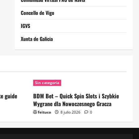
Concello de Vigo
IGVS
Xunta de Galicia
Sin categoría
e guide
BDM Bet – Quick Spin Slots i Szybkie
Wygrane dla Nowoczesnego Gracza
feituco
8 julio 2026
0