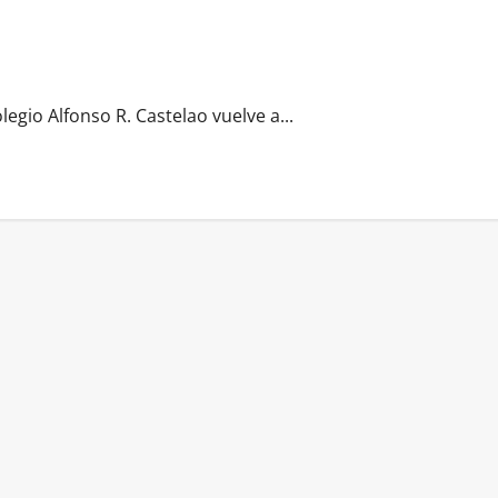
egio Alfonso R. Castelao vuelve a...