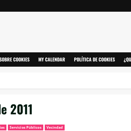
SOBRE COOKIES
MY CALENDAR
POLÍTICA DE COOKIES
¿QU
de 2011
ias
Servicios Públicos
Vecindad