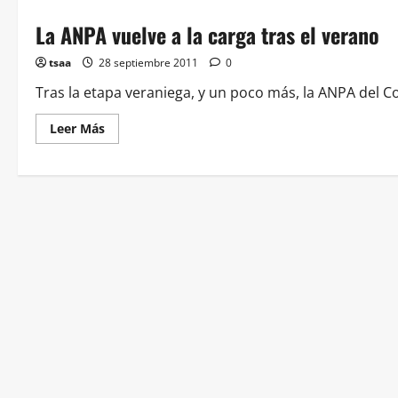
La ANPA vuelve a la carga tras el verano
tsaa
28 septiembre 2011
0
Tras la etapa veraniega, y un poco más, la ANPA del Col
Leer
Leer Más
más
acerca
de
La
ANPA
vuelve
a
la
carga
tras
el
verano