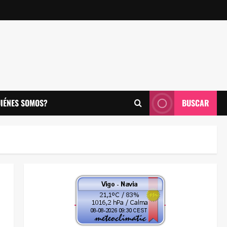
IÉNES SOMOS?
BUSCAR