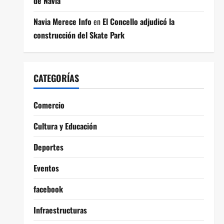
de Navia
Navia Merece Info
en
El Concello adjudicó la
construcción del Skate Park
CATEGORÍAS
Comercio
Cultura y Educación
Deportes
Eventos
facebook
Infraestructuras