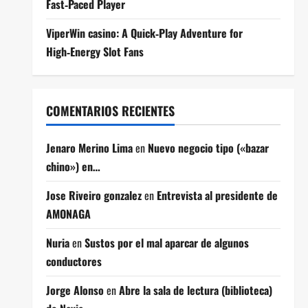
Fast‑Paced Player
ViperWin casino: A Quick‑Play Adventure for
High‑Energy Slot Fans
COMENTARIOS RECIENTES
Jenaro Merino Lima
en
Nuevo negocio tipo («bazar
chino») en…
Jose Riveiro gonzalez
en
Entrevista al presidente de
AMONAGA
Nuria
en
Sustos por el mal aparcar de algunos
conductores
Jorge Alonso
en
Abre la sala de lectura (biblioteca)