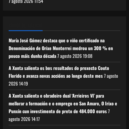
7 agosto 2026
11:54
XUNTA DE GALICIA
María José Gómez destaca que o viño certificado na
Denominación de Orixe Monterrei medrou un 300 % en
pouco máis dunha década
7 agosto 2026
19:08
A Xunta salienta os bos resultados do proxecto Couto
Florido e avanza novas accións ao longo deste mes
7 agosto
2026
14:19
A Xunta salienta o obradoiro dual ‘Arrieiros VI’ para
mellorar a formación e o emprego en San Amaro, O Irixo e
Punxín cun investimento de preto de 484.000 euros
7
agosto 2026
14:17