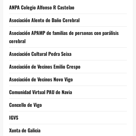
ANPA Colegio Alfonso R Castelao
Asociación Alento de Daño Cerebral
Asociación APAMP de familias de personas con parálisis
cerebral
Asociación Cultural Pedra Seixa
Asociación de Vecinos Emilio Crespo
Asociación de Vecinos Novo Vigo
Comunidad Virtual PAU de Navia
Concello de Vigo
IGVS
Xunta de Galicia