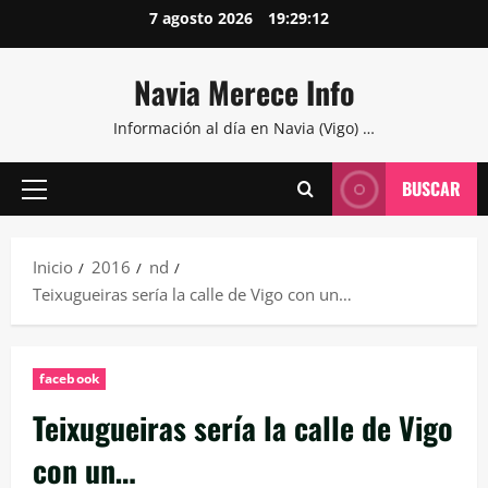
Saltar
7 agosto 2026
19:29:13
al
contenido
Navia Merece Info
Información al día en Navia (Vigo) …
BUSCAR
Menú
principal
Inicio
2016
nd
Teixugueiras sería la calle de Vigo con un…
facebook
Teixugueiras sería la calle de Vigo
con un…