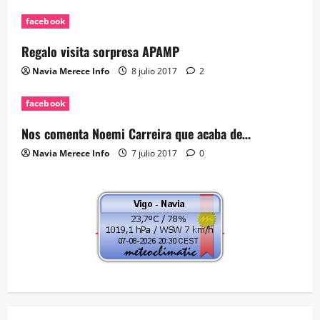
facebook
Regalo visita sorpresa APAMP
Navia Merece Info
8 julio 2017
2
facebook
Nos comenta Noemi Carreira que acaba de…
Navia Merece Info
7 julio 2017
0