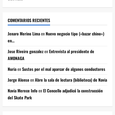
COMENTARIOS RECIENTES
Jenaro Merino Lima
en
Nuevo negocio tipo («bazar chino»)
en…
Jose Riveiro gonzalez
en
Entrevista al presidente de
AMONAGA
Nuria
en
Sustos por el mal aparcar de algunos conductores
Jorge Alonso
en
Abre la sala de lectura (biblioteca) de Navia
Navia Merece Info
en
El Concello adjudicó la construcción
del Skate Park