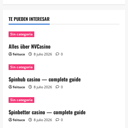
TE PUEDEN INTERESAR
Sin categoría
Alles über NVCasino
feituco
8 julio 2026
0
Sin categoría
Spinhub casino — complete guide
feituco
8 julio 2026
0
Sin categoría
Spinbetter casino — complete guide
feituco
8 julio 2026
0