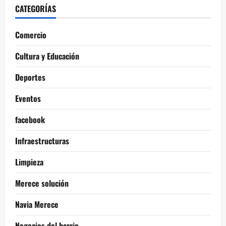
CATEGORÍAS
Comercio
Cultura y Educación
Deportes
Eventos
facebook
Infraestructuras
Limpieza
Merece solución
Navia Merece
Negocios del barrio