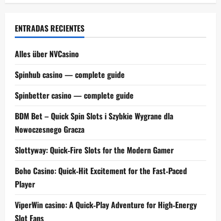
ENTRADAS RECIENTES
Alles über NVCasino
Spinhub casino — complete guide
Spinbetter casino — complete guide
BDM Bet – Quick Spin Slots i Szybkie Wygrane dla
Nowoczesnego Gracza
Slottyway: Quick‑Fire Slots for the Modern Gamer
Boho Casino: Quick‑Hit Excitement for the Fast‑Paced
Player
ViperWin casino: A Quick‑Play Adventure for High‑Energy
Slot Fans