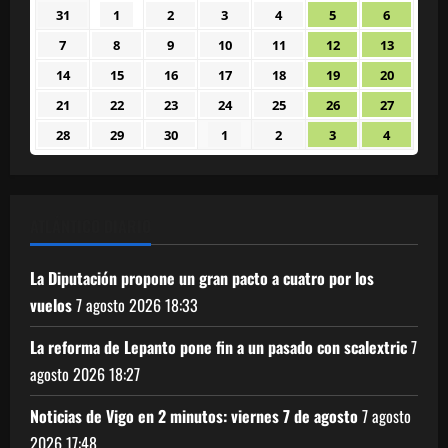
agosto
agosto
agosto
agosto
agosto
agosto
agosto
31
1
2
3
4
5
6
31
1
2
3
4
5
6
2026
2026
2026
2026
2026
2026
2026
agosto
septiembre
septiembre
septiembre
septiembre
septiembre
septiem
7
8
9
10
11
12
13
7
8
9
10
11
12
13
2026
2026
2026
2026
2026
2026
2026
septiembre
septiembre
septiembre
septiembre
septiembre
septiembre
septiem
14
15
16
17
18
19
20
14
15
16
17
18
19
20
2026
2026
2026
2026
2026
2026
2026
septiembre
septiembre
septiembre
septiembre
septiembre
septiembre
septiem
21
22
23
24
25
26
27
21
22
23
24
25
26
27
2026
2026
2026
2026
2026
2026
2026
septiembre
septiembre
septiembre
septiembre
septiembre
septiembre
septiem
28
29
30
1
2
3
4
28
29
30
1
2
3
4
2026
2026
2026
2026
2026
2026
2026
septiembre
septiembre
septiembre
octubre
octubre
octubre
octubre
2026
2026
2026
2026
2026
2026
2026
ATLÁNTICO DIARIO
La Diputación propone un gran pacto a cuatro por los
vuelos
7 agosto 2026
18:33
La reforma de Lepanto pone fin a un pasado con scalextric
7
agosto 2026
18:27
Noticias de Vigo en 2 minutos: viernes 7 de agosto
7 agosto
2026
17:48