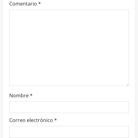
Comentario
*
Nombre
*
Correo electrónico
*