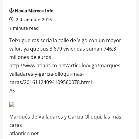
Navia Merece Info
2 diciembre 2016
1 minute read
Teixugueiras sería la calle de Vigo con un mayor
valor, ya que sus 3.679 viviendas suman 746,3
millones de euros
http://www.atlantico.net/articulo/vigo/marques-
valladares-y-garcia-olloqui-mas-
caras/20161124094109560078.html
AS
Marqués de Valladares y García Olloqui, las más
caras
atlantico.net