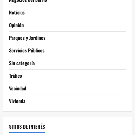
Noticias
Opinión
Parques y Jardines
Servicios Públicos
Sin categoría
Tráfico
Vecindad
Vivienda
SITIOS DE INTERÉS