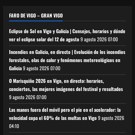
FARO DE VIGO – GRAN VIGO
Eclipse de Sol en Vigo y Galicia | Consejos, horarios y dónde
ver el eclipse solar del 12 de agosto
9 agosto 2026
07:00
Incendios en Galicia, en directo | Evolución de los incendios
forestales, olas de calor y fenómenos metereológicos en
Galicia
9 agosto 2026
07:00
O Marisquiño 2026 en Vigo, en directo: horarios,
conciertos, las mejores imágenes del festival y resultados
9 agosto 2026
07:00
Las manos fuera del móvil pero el pie en el acelerador: la
velocidad copa el 60% de las multas en Vigo
9 agosto 2026
04:10