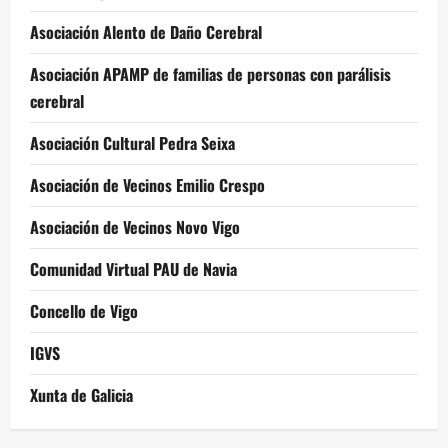
Asociación Alento de Daño Cerebral
Asociación APAMP de familias de personas con parálisis
cerebral
Asociación Cultural Pedra Seixa
Asociación de Vecinos Emilio Crespo
Asociación de Vecinos Novo Vigo
Comunidad Virtual PAU de Navia
Concello de Vigo
IGVS
Xunta de Galicia