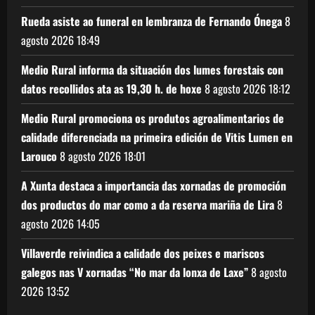
Rueda asiste ao funeral en lembranza de Fernando Ónega
8
agosto 2026
18:49
Medio Rural informa da situación dos lumes forestais con
datos recollidos ata as 19,30 h. de hoxe
8 agosto 2026
18:12
Medio Rural promociona os produtos agroalimentarios de
calidade diferenciada na primeira edición de Vitis Lumen en
Larouco
8 agosto 2026
18:01
A Xunta destaca a importancia das xornadas de promoción
dos productos do mar como a da reserva mariña de Lira
8
agosto 2026
14:05
Villaverde reivindica a calidade dos peixes e mariscos
galegos nas V xornadas “No mar da lonxa de Laxe”
8 agosto
2026
13:52