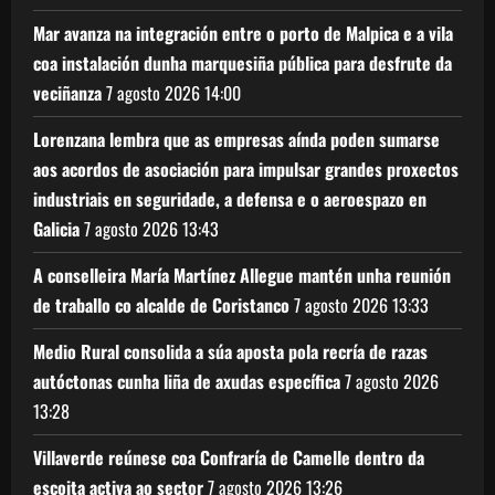
Mar avanza na integración entre o porto de Malpica e a vila
coa instalación dunha marquesiña pública para desfrute da
veciñanza
7 agosto 2026
14:00
Lorenzana lembra que as empresas aínda poden sumarse
aos acordos de asociación para impulsar grandes proxectos
industriais en seguridade, a defensa e o aeroespazo en
Galicia
7 agosto 2026
13:43
A conselleira María Martínez Allegue mantén unha reunión
de traballo co alcalde de Coristanco
7 agosto 2026
13:33
Medio Rural consolida a súa aposta pola recría de razas
autóctonas cunha liña de axudas específica
7 agosto 2026
13:28
Villaverde reúnese coa Confraría de Camelle dentro da
escoita activa ao sector
7 agosto 2026
13:26