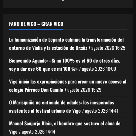
FARO DE VIGO – GRAN VIGO
La humanización de Lepanto culmina la transformación del
entorno de Vialia y la estación de Urzáiz
7 agosto 2026
16:25
Bienvenido Aguado: «Si mi 100% es el 60 de otros días,
voy a dar ese 60 que es mi 100%»
7 agosto 2026
16:00
Vigo inicia las expropiaciones para crear un nuevo acceso al
colegio Párroco Don Camilo
7 agosto 2026
15:29
O Marisquiño no entiende de edades: los inesperados
asistentes al festival urbano de Vigo
7 agosto 2026
14:41
Manuel Sanjurjo Blein, el hombre que sostuvo el alma de
Vigo
7 agosto 2026
14:14