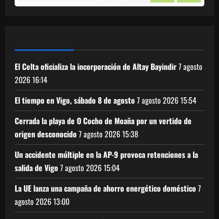
2026
2026
2026
2026
2026
2026
2026
septiembre
septiembre
septiembre
octubre
octubre
octubre
octubre
2026
2026
2026
2026
2026
2026
2026
ATLÁNTICO DIARIO
El Celta oficializa la incorporación de Altay Bayindir
7 agosto
2026
16:14
El tiempo en Vigo, sábado 8 de agosto
7 agosto 2026
15:54
Cerrada la playa de O Cocho de Moaña por un vertido de
origen desconocido
7 agosto 2026
15:38
Un accidente múltiple en la AP-9 provoca retenciones a la
salida de Vigo
7 agosto 2026
15:04
La UE lanza una campaña de ahorro energético doméstico
7
agosto 2026
13:00