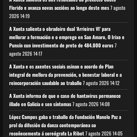
Florido e avanza novas accións ao longo deste mes
7 agosto
2026
14:19
A Xunta salienta o obradoiro dual ‘Arrieiros VI’ para
mellorar a formación e o emprego en San Amaro, O Irixo e
Punxín cun investimento de preto de 484.000 euros
7
agosto 2026
14:17
A Xunta e os axentes sociais asinan o acordo do Plan
integral de mellora da prevención, o benestar laboral e a
reincorporación saudable ao traballo
7 agosto 2026
14:12
A Xunta informa de que o caso de hantavirus permanece
illado en Galicia e sen síntomas
7 agosto 2026
14:08
López Campos gaba o traballo da Fundación Manolo Paz a
prol da difusión da danza contemporánea co
recoñecemento á coreógrafa La Ribot
7 agosto 2026
14:05