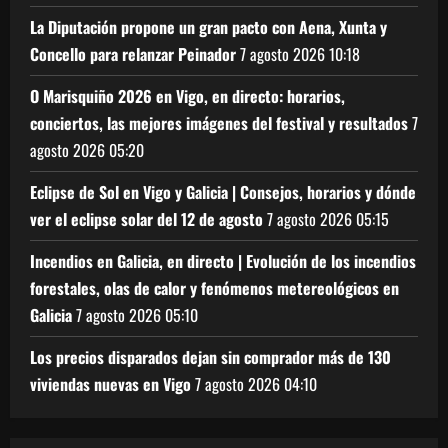
La Diputación propone un gran pacto con Aena, Xunta y
Concello para relanzar Peinador
7 agosto 2026
10:18
O Marisquiño 2026 en Vigo, en directo: horarios,
conciertos, las mejores imágenes del festival y resultados
7
agosto 2026
05:20
Eclipse de Sol en Vigo y Galicia | Consejos, horarios y dónde
ver el eclipse solar del 12 de agosto
7 agosto 2026
05:15
Incendios en Galicia, en directo | Evolución de los incendios
forestales, olas de calor y fenómenos metereológicos en
Galicia
7 agosto 2026
05:10
Los precios disparados dejan sin comprador más de 130
viviendas nuevas en Vigo
7 agosto 2026
04:10