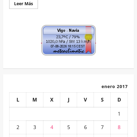
Leer
Leer Más
más
acerca
de
Mientras
sigue
adelante
el
tema
de
las…
enero 2017
L
M
X
J
V
S
D
1
2
3
4
5
6
7
8