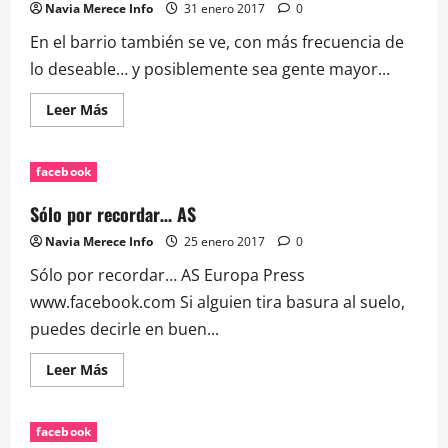
Navia Merece Info
31 enero 2017
0
En el barrio también se ve, con más frecuencia de
lo deseable… y posiblemente sea gente mayor...
Leer
Leer Más
más
acerca
de
En
facebook
el
barrio
también
Sólo por recordar… AS
se
ve,
Navia Merece Info
25 enero 2017
0
con
más
Sólo por recordar… AS Europa Press
…
www.facebook.com Si alguien tira basura al suelo,
puedes decirle en buen...
Leer
Leer Más
más
acerca
de
Sólo
facebook
por