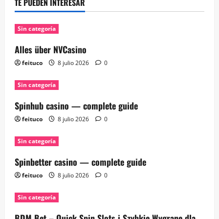
TE PUEDEN INTERESAR
Sin categoría
Alles über NVCasino
feituco
8 julio 2026
0
Sin categoría
Spinhub casino — complete guide
feituco
8 julio 2026
0
Sin categoría
Spinbetter casino — complete guide
feituco
8 julio 2026
0
Sin categoría
BDM Bet – Quick Spin Slots i Szybkie Wygrane dla