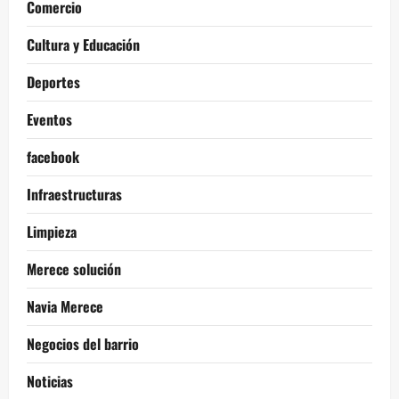
Comercio
Cultura y Educación
Deportes
Eventos
facebook
Infraestructuras
Limpieza
Merece solución
Navia Merece
Negocios del barrio
Noticias