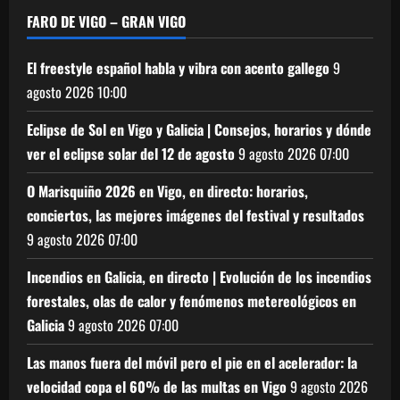
FARO DE VIGO – GRAN VIGO
El freestyle español habla y vibra con acento gallego
9
agosto 2026
10:00
Eclipse de Sol en Vigo y Galicia | Consejos, horarios y dónde
ver el eclipse solar del 12 de agosto
9 agosto 2026
07:00
O Marisquiño 2026 en Vigo, en directo: horarios,
conciertos, las mejores imágenes del festival y resultados
9 agosto 2026
07:00
Incendios en Galicia, en directo | Evolución de los incendios
forestales, olas de calor y fenómenos metereológicos en
Galicia
9 agosto 2026
07:00
Las manos fuera del móvil pero el pie en el acelerador: la
velocidad copa el 60% de las multas en Vigo
9 agosto 2026