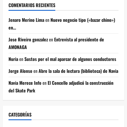
COMENTARIOS RECIENTES
Jenaro Merino Lima
en
Nuevo negocio tipo («bazar chino»)
en…
Jose Riveiro gonzalez
en
Entrevista al presidente de
AMONAGA
Nuria
en
Sustos por el mal aparcar de algunos conductores
Jorge Alonso
en
Abre la sala de lectura (biblioteca) de Navia
Navia Merece Info
en
El Concello adjudicó la construcción
del Skate Park
CATEGORÍAS