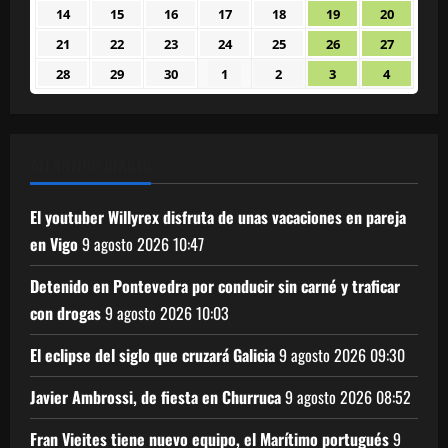
septiembre
septiembre
septiembre
septiembre
septiembre
septiembre
septiem
14
15
16
17
18
19
20
14
15
16
17
18
19
20
2026
2026
2026
2026
2026
2026
2026
septiembre
septiembre
septiembre
septiembre
septiembre
septiembre
septiem
21
22
23
24
25
26
27
21
22
23
24
25
26
27
2026
2026
2026
2026
2026
2026
2026
septiembre
septiembre
septiembre
septiembre
septiembre
septiembre
septiem
28
29
30
1
2
3
4
28
29
30
1
2
3
4
2026
2026
2026
2026
2026
2026
2026
septiembre
septiembre
septiembre
octubre
octubre
octubre
octubre
2026
2026
2026
2026
2026
2026
2026
ATLÁNTICO DIARIO
El youtuber Willyrex disfruta de unas vacaciones en pareja
en Vigo
9 agosto 2026
10:47
Detenido en Pontevedra por conducir sin carné y traficar
con drogas
9 agosto 2026
10:03
El eclipse del siglo que cruzará Galicia
9 agosto 2026
09:30
Javier Ambrossi, de fiesta en Churruca
9 agosto 2026
08:52
Fran Vieites tiene nuevo equipo, el Marítimo portugués
9