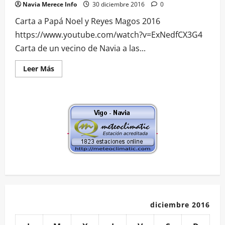
Navia Merece Info
30 diciembre 2016
0
Carta a Papá Noel y Reyes Magos 2016
https://www.youtube.com/watch?v=ExNedfCX3G4
Carta de un vecino de Navia a las...
Leer
Leer Más
más
acerca
de
Carta
a
Papá
Noel
y
Reyes
Magos
2016…
diciembre 2016