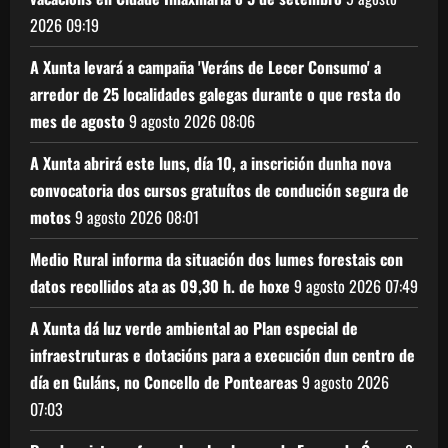
2026
09:19
A Xunta levará a campaña 'Veráns de Lecer Consumo' a
arredor de 25 localidades galegas durante o que resta do
mes de agosto
9 agosto 2026
08:06
A Xunta abrirá este luns, día 10, a inscrición dunha nova
convocatoria dos cursos gratuítos de condución segura de
motos
9 agosto 2026
08:01
Medio Rural informa da situación dos lumes forestais con
datos recollidos ata as 09,30 h. de hoxe
9 agosto 2026
07:49
A Xunta dá luz verde ambiental ao Plan especial de
infraestruturas e dotacións para a execución dun centro de
día en Guláns, no Concello de Ponteareas
9 agosto 2026
07:03