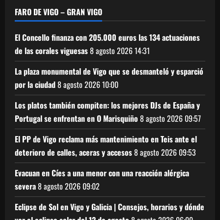
FARO DE VIGO – GRAN VIGO
El Concello finanza con 205.000 euros las 134 actuaciones
de las corales viguesas
8 agosto 2026
14:31
La plaza monumental de Vigo que se desmanteló y esparció
por la ciudad
8 agosto 2026
10:00
Los platos también compiten: los mejores DJs de España y
Portugal se enfrentan en O Marisquiño
8 agosto 2026
09:57
El PP de Vigo reclama más mantenimiento en Teis ante el
deterioro de calles, aceras y accesos
8 agosto 2026
09:53
Evacuan en Cíes a una menor con una reacción alérgica
severa
8 agosto 2026
09:02
Eclipse de Sol en Vigo y Galicia | Consejos, horarios y dónde