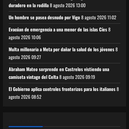
duradero en la rodilla
8 agosto 2026
13:00
Un hombre se pasea desnudo por Vigo
8 agosto 2026
11:02
Evacúan de emergencia a una menor de las islas Cíes
8
agosto 2026
10:06
Multa millonaria a Meta por dañar la salud de los jóvenes
8
agosto 2026
09:27
Abraham Mateo sorprende en Castrelos vistiendo una
camiseta vintage del Celta
8 agosto 2026
09:19
El Gobierno aplica controles fronterizos para los italianos
8
agosto 2026
08:52
XUNTA DE GALICIA