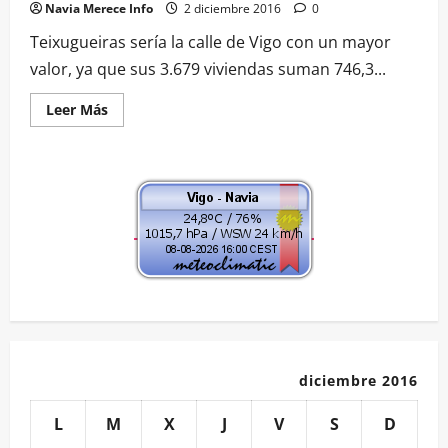
Navia Merece Info
2 diciembre 2016
0
Teixugueiras sería la calle de Vigo con un mayor
valor, ya que sus 3.679 viviendas suman 746,3...
Leer
Leer Más
más
acerca
de
Teixugueiras
sería
la
calle
de
Vigo
con
un…
diciembre 2016
L
M
X
J
V
S
D