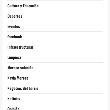
Cultura y Educación
Deportes
Eventos
facebook
Infraestructuras
Limpieza
Merece solución
Navia Merece
Negocios del barrio
Noticias
Opinión