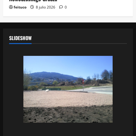
feituco
8 julio 2026
0
SLIDESHOW