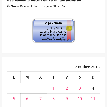
Navia Merece Info
7 julio 2017
0
octubre 2015
L
M
X
J
V
S
D
1
2
3
4
5
6
7
8
9
10
11