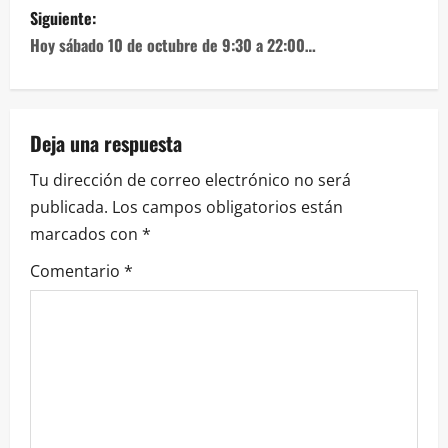
entradas
Siguiente:
Hoy sábado 10 de octubre de 9:30 a 22:00…
Deja una respuesta
Tu dirección de correo electrónico no será
publicada.
Los campos obligatorios están
marcados con
*
Comentario
*