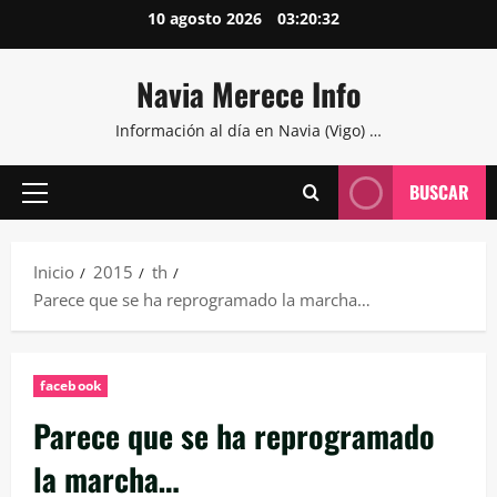
Saltar
10 agosto 2026
03:20:32
al
contenido
Navia Merece Info
Información al día en Navia (Vigo) …
BUSCAR
Menú
principal
Inicio
2015
th
Parece que se ha reprogramado la marcha…
facebook
Parece que se ha reprogramado
la marcha…