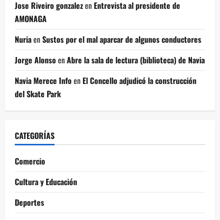
Jose Riveiro gonzalez
en
Entrevista al presidente de
AMONAGA
Nuria
en
Sustos por el mal aparcar de algunos conductores
Jorge Alonso
en
Abre la sala de lectura (biblioteca) de Navia
Navia Merece Info
en
El Concello adjudicó la construcción
del Skate Park
CATEGORÍAS
Comercio
Cultura y Educación
Deportes