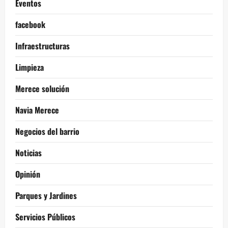
Eventos
facebook
Infraestructuras
Limpieza
Merece solución
Navia Merece
Negocios del barrio
Noticias
Opinión
Parques y Jardines
Servicios Públicos