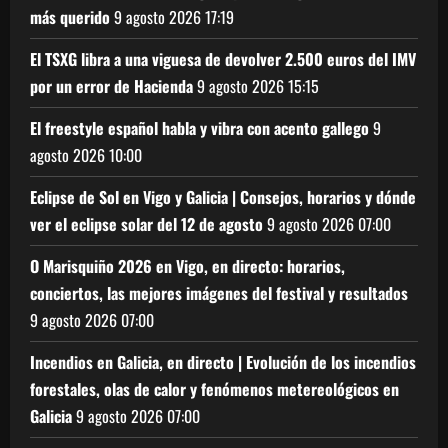
más querido
9 agosto 2026
17:19
El TSXG libra a una viguesa de devolver 2.500 euros del IMV
por un error de Hacienda
9 agosto 2026
15:15
El freestyle español habla y vibra con acento gallego
9
agosto 2026
10:00
Eclipse de Sol en Vigo y Galicia | Consejos, horarios y dónde
ver el eclipse solar del 12 de agosto
9 agosto 2026
07:00
O Marisquiño 2026 en Vigo, en directo: horarios,
conciertos, las mejores imágenes del festival y resultados
9 agosto 2026
07:00
Incendios en Galicia, en directo | Evolución de los incendios
forestales, olas de calor y fenómenos metereológicos en
Galicia
9 agosto 2026
07:00