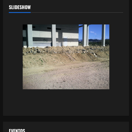
SLIDESHOW
EVENTOS