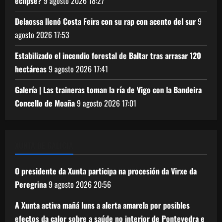
eclipse?
9 agosto 2026
18:27
Delaossa llenó Costa Feira con su rap con acento del sur
9
agosto 2026
17:53
Estabilizado el incendio forestal de Baltar tras arrasar 120
hectáreas
9 agosto 2026
17:41
Galería | Las traineras toman la ría de Vigo con la Bandeira
Concello de Moaña
9 agosto 2026
17:01
XUNTA DE GALICIA
O presidente da Xunta participa na procesión da Virxe da
Peregrina
9 agosto 2026
20:56
A Xunta activa mañá luns a alerta amarela por posibles
efectos da calor sobre a saúde no interior de Pontevedra e