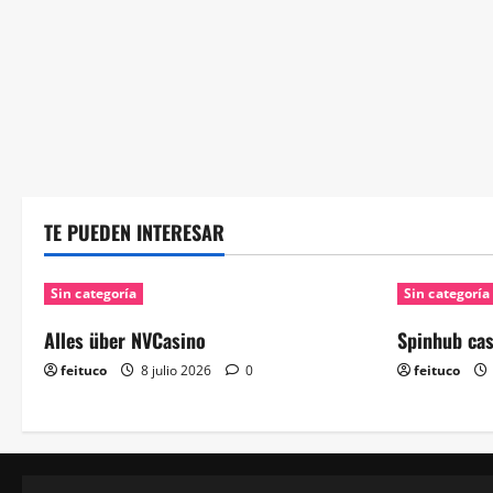
TE PUEDEN INTERESAR
Sin categoría
Sin categoría
Alles über NVCasino
Spinhub ca
feituco
8 julio 2026
0
feituco