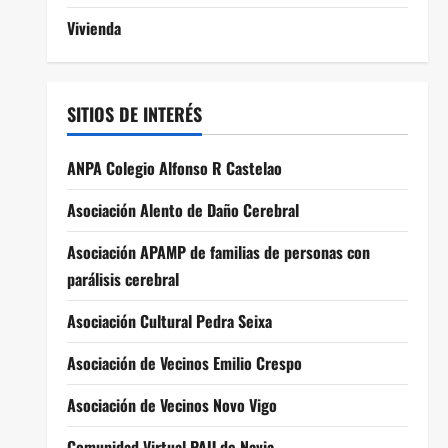
Vivienda
SITIOS DE INTERÉS
ANPA Colegio Alfonso R Castelao
Asociación Alento de Daño Cerebral
Asociación APAMP de familias de personas con
parálisis cerebral
Asociación Cultural Pedra Seixa
Asociación de Vecinos Emilio Crespo
Asociación de Vecinos Novo Vigo
Comunidad Virtual PAU de Navia