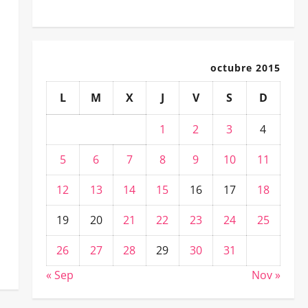
octubre 2015
L
M
X
J
V
S
D
1
2
3
4
5
6
7
8
9
10
11
12
13
14
15
16
17
18
19
20
21
22
23
24
25
26
27
28
29
30
31
« Sep
Nov »