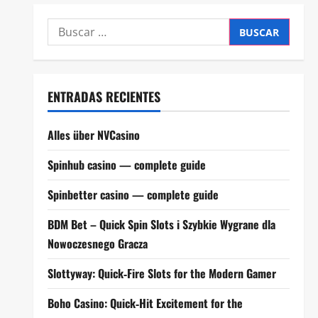
Buscar:
ENTRADAS RECIENTES
Alles über NVCasino
Spinhub casino — complete guide
Spinbetter casino — complete guide
BDM Bet – Quick Spin Slots i Szybkie Wygrane dla
Nowoczesnego Gracza
Slottyway: Quick‑Fire Slots for the Modern Gamer
Boho Casino: Quick‑Hit Excitement for the