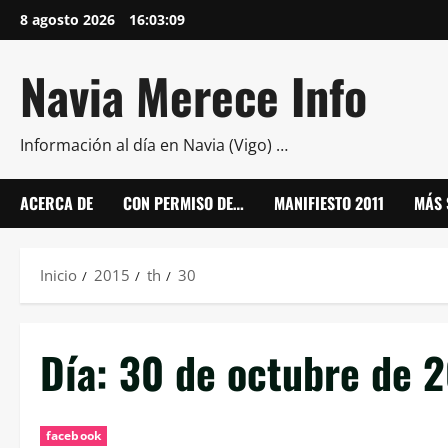
Saltar
8 agosto 2026
16:03:10
al
contenido
Navia Merece Info
Información al día en Navia (Vigo) …
ACERCA DE
CON PERMISO DE…
MANIFIESTO 2011
MÁS 
Inicio
2015
th
30
Día:
30 de octubre de 
facebook