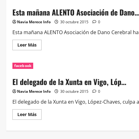
Esta mañana ALENTO Asociación de Dano
Navia Merece Info
30 octubre 2015
0
Esta mañana ALENTO Asociación de Dano Cerebral ha pu
Leer
Leer Más
más
acerca
de
Esta
facebook
mañana
ALENTO
Asociación
El delegado de la Xunta en Vigo, Lóp…
de
Dano…
Navia Merece Info
30 octubre 2015
0
El delegado de la Xunta en Vigo, López-Chaves, culpa al
Leer
Leer Más
más
acerca
de
El
delegado