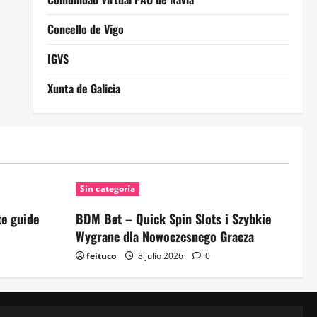
Concello de Vigo
IGVS
Xunta de Galicia
Sin categoría
e guide
BDM Bet – Quick Spin Slots i Szybkie
Wygrane dla Nowoczesnego Gracza
feituco
8 julio 2026
0