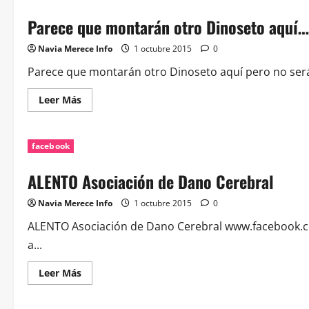
Parece que montarán otro Dinoseto aquí…
Navia Merece Info
1 octubre 2015
0
Parece que montarán otro Dinoseto aquí pero no será «
Leer
Leer Más
más
acerca
de
Parece
facebook
que
montarán
otro
ALENTO Asociación de Dano Cerebral
Dinoseto
aquí…
Navia Merece Info
1 octubre 2015
0
ALENTO Asociación de Dano Cerebral www.facebook.co
a...
Leer
Leer Más
más
acerca
de