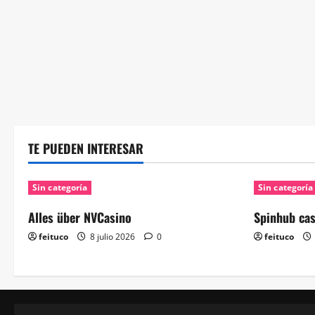
TE PUEDEN INTERESAR
Sin categoría
Sin categoría
Alles über NVCasino
Spinhub ca
feituco
8 julio 2026
0
feituco