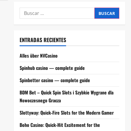
Buscar:
ENTRADAS RECIENTES
Alles über NVCasino
Spinhub casino — complete guide
Spinbetter casino — complete guide
BDM Bet – Quick Spin Slots i Szybkie Wygrane dla
Nowoczesnego Gracza
Slottyway: Quick‑Fire Slots for the Modern Gamer
Boho Casino: Quick‑Hit Excitement for the