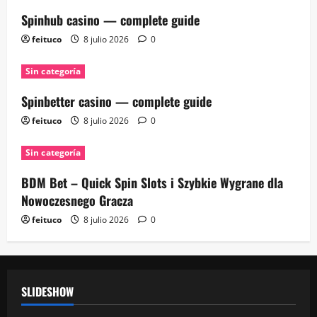
Spinhub casino — complete guide
feituco
8 julio 2026
0
Sin categoría
Spinbetter casino — complete guide
feituco
8 julio 2026
0
Sin categoría
BDM Bet – Quick Spin Slots i Szybkie Wygrane dla
Nowoczesnego Gracza
feituco
8 julio 2026
0
SLIDESHOW