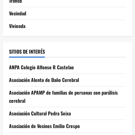
Tráfico
Vecindad
Vivienda
SITIOS DE INTERÉS
ANPA Colegio Alfonso R Castelao
Asociación Alento de Daño Cerebral
Asociación APAMP de familias de personas con parálisis
cerebral
Asociación Cultural Pedra Seixa
Asociación de Vecinos Emilio Crespo