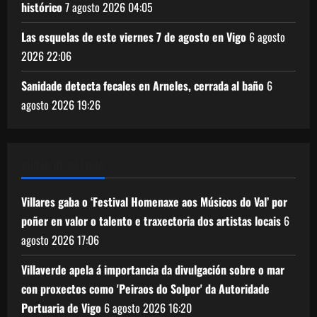
histórico
7 agosto 2026
04:05
Las esquelas de este viernes 7 de agosto en Vigo
6 agosto
2026
22:06
Sanidade detecta fecales en Arneles, cerrada al baño
6
agosto 2026
19:26
XUNTA DE GALICIA
Villares gaba o ‘Festival Homenaxe aos Músicos do Val’ por
poñer en valor o talento e traxectoria dos artistas locais
6
agosto 2026
17:06
Villaverde apela á importancia da divulgación sobre o mar
con proxectos como 'Peiraos do Solpor' da Autoridade
Portuaria de Vigo
6 agosto 2026
16:20