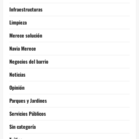
Infraestructuras
Limpieza
Merece solución
Navia Merece
Negocios del barrio
Noticias
Opinión
Parques y Jardines
Servicios Públicos
Sin categoría