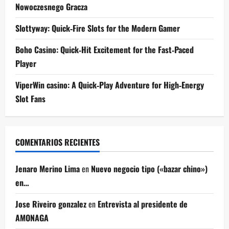
Nowoczesnego Gracza
Slottyway: Quick‑Fire Slots for the Modern Gamer
Boho Casino: Quick‑Hit Excitement for the Fast‑Paced
Player
ViperWin casino: A Quick‑Play Adventure for High‑Energy
Slot Fans
COMENTARIOS RECIENTES
Jenaro Merino Lima
en
Nuevo negocio tipo («bazar chino»)
en…
Jose Riveiro gonzalez
en
Entrevista al presidente de
AMONAGA