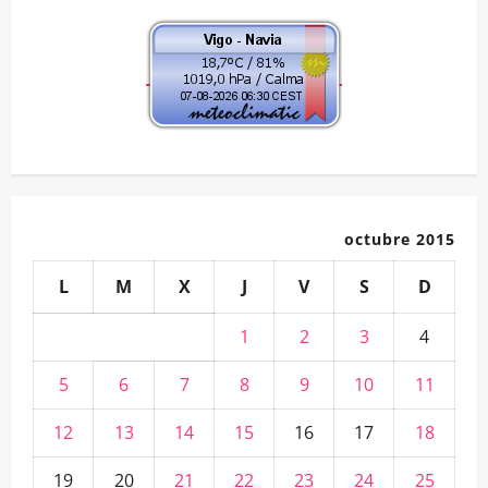
Con
vigencia
desde
ayer
se
ha
modificado…
octubre 2015
L
M
X
J
V
S
D
1
2
3
4
5
6
7
8
9
10
11
12
13
14
15
16
17
18
19
20
21
22
23
24
25