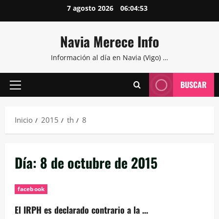
Saltar
7 agosto 2026
06:04:54
al
contenido
Navia Merece Info
Información al día en Navia (Vigo) …
BUSCAR
Menú
principal
Inicio
2015
th
8
Día:
8 de octubre de 2015
facebook
El IRPH es declarado contrario a la …