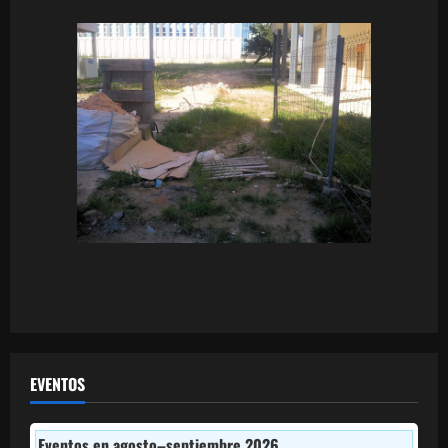
EVENTOS
Eventos en agosto–septiembre 2026