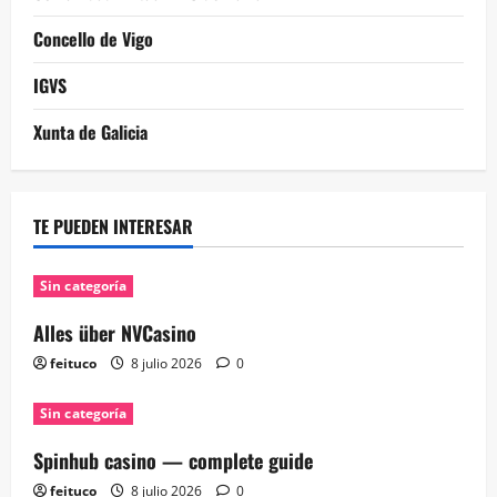
Concello de Vigo
IGVS
Xunta de Galicia
TE PUEDEN INTERESAR
Sin categoría
Alles über NVCasino
feituco
8 julio 2026
0
Sin categoría
Spinhub casino — complete guide
feituco
8 julio 2026
0