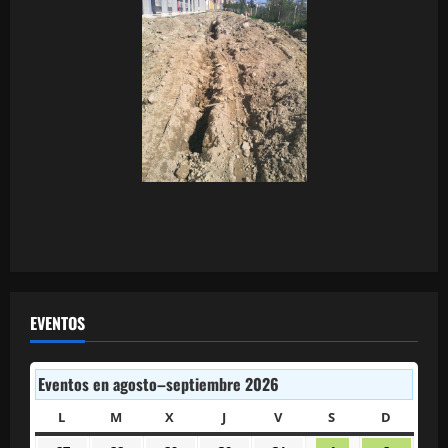
EVENTOS
Eventos en agosto–septiembre 2026
L
LUNES
M
MARTES
X
MIÉRCOLES
J
JUEVES
V
VIERNES
S
SÁBADO
D
DOMIN