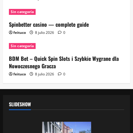
Sin categoría
Spinbetter casino — complete guide
feituco
8 julio 2026
0
Sin categoría
BDM Bet – Quick Spin Slots i Szybkie Wygrane dla
Nowoczesnego Gracza
feituco
8 julio 2026
0
SLIDESHOW