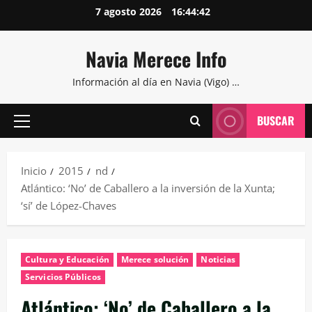
Saltar
7 agosto 2026
16:44:42
al
contenido
Navia Merece Info
Información al día en Navia (Vigo) …
BUSCAR
Menú
principal
Inicio
2015
nd
Atlántico: ‘No’ de Caballero a la inversión de la Xunta;
‘sí’ de López-Chaves
Cultura y Educación
Merece solución
Noticias
Servicios Públicos
Atlántico: ‘No’ de Caballero a la