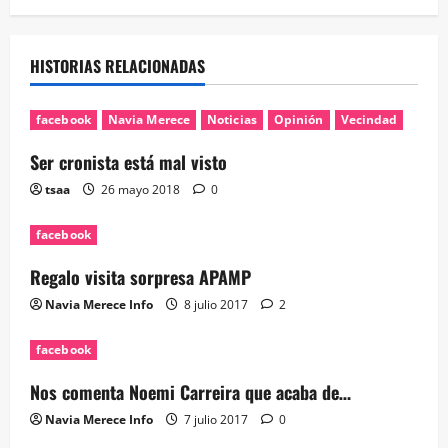
HISTORIAS RELACIONADAS
facebook
Navia Merece
Noticias
Opinión
Vecindad
Ser cronista está mal visto
tsaa
26 mayo 2018
0
facebook
Regalo visita sorpresa APAMP
Navia Merece Info
8 julio 2017
2
facebook
Nos comenta Noemi Carreira que acaba de…
Navia Merece Info
7 julio 2017
0