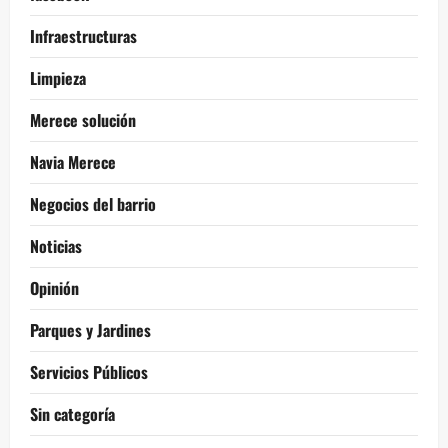
Infraestructuras
Limpieza
Merece solución
Navia Merece
Negocios del barrio
Noticias
Opinión
Parques y Jardines
Servicios Públicos
Sin categoría