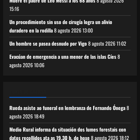
Muere el padre de Leo Messi a los 68 años
8 agosto 2026
15:16
Un procedimiento sin uso de cirugía logra un alivio
duradero en la rodilla
8 agosto 2026
13:00
Un hombre se pasea desnudo por Vigo
8 agosto 2026
11:02
Evacúan de emergencia a una menor de las islas Cíes
8
agosto 2026
10:06
XUNTA DE GALICIA
Rueda asiste ao funeral en lembranza de Fernando Ónega
8
agosto 2026
18:49
Medio Rural informa da situación dos lumes forestais con
datos recollidos ata as 19,30 h. de hoxe
8 agosto 2026
18:12