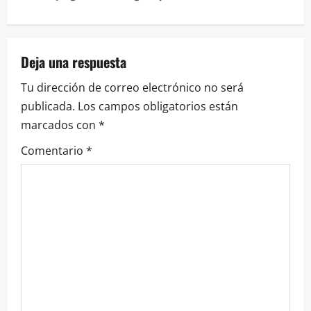
Deja una respuesta
Tu dirección de correo electrónico no será
publicada.
Los campos obligatorios están
marcados con
*
Comentario
*