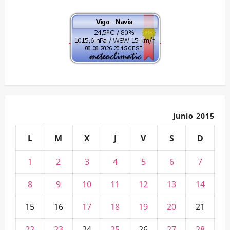
junio 2015
L
M
X
J
V
S
D
1
2
3
4
5
6
7
8
9
10
11
12
13
14
15
16
17
18
19
20
21
22
23
24
25
26
27
28