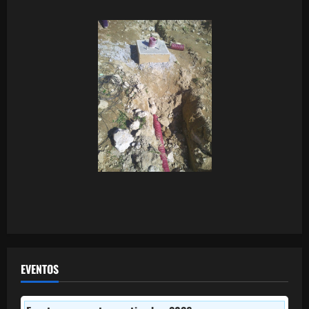
EVENTOS