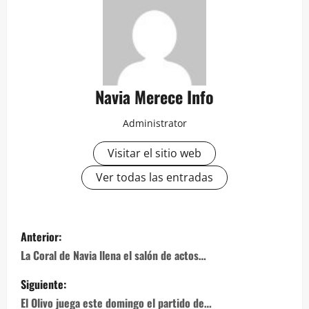
Navia Merece Info
Administrator
Visitar el sitio web
Ver todas las entradas
Navegación
Anterior:
de
La Coral de Navia llena el salón de actos…
entradas
Siguiente:
El Olivo juega este domingo el partido de…