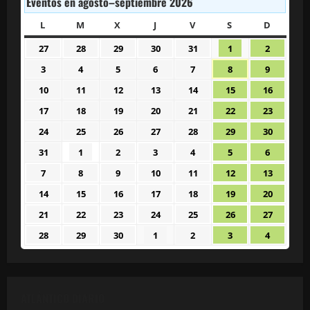
Eventos en agosto–septiembre 2026
L
LUNES
M
MARTES
X
MIÉRCOLES
J
JUEVES
V
VIERNES
S
SÁBADO
D
DOMIN
27
28
29
30
31
1
2
27
28
29
30
31
1
2
julio
julio
julio
julio
julio
agosto
agosto
3
4
5
6
7
8
9
3
4
5
6
7
8
9
2026
2026
2026
2026
2026
2026
2026
agosto
agosto
agosto
agosto
agosto
agosto
agosto
10
11
12
13
14
15
16
10
11
12
13
14
15
16
2026
2026
2026
2026
2026
2026
2026
agosto
agosto
agosto
agosto
agosto
agosto
agosto
17
18
19
20
21
22
23
17
18
19
20
21
22
23
2026
2026
2026
2026
2026
2026
2026
agosto
agosto
agosto
agosto
agosto
agosto
agosto
24
25
26
27
28
29
30
24
25
26
27
28
29
30
2026
2026
2026
2026
2026
2026
2026
agosto
agosto
agosto
agosto
agosto
agosto
agosto
31
1
2
3
4
5
6
31
1
2
3
4
5
6
2026
2026
2026
2026
2026
2026
2026
agosto
septiembre
septiembre
septiembre
septiembre
septiembre
septiem
7
8
9
10
11
12
13
7
8
9
10
11
12
13
2026
2026
2026
2026
2026
2026
2026
septiembre
septiembre
septiembre
septiembre
septiembre
septiembre
septiem
14
15
16
17
18
19
20
14
15
16
17
18
19
20
2026
2026
2026
2026
2026
2026
2026
septiembre
septiembre
septiembre
septiembre
septiembre
septiembre
septiem
21
22
23
24
25
26
27
21
22
23
24
25
26
27
2026
2026
2026
2026
2026
2026
2026
septiembre
septiembre
septiembre
septiembre
septiembre
septiembre
septiem
28
29
30
1
2
3
4
28
29
30
1
2
3
4
2026
2026
2026
2026
2026
2026
2026
septiembre
septiembre
septiembre
octubre
octubre
octubre
octubre
2026
2026
2026
2026
2026
2026
2026
ATLÁNTICO DIARIO