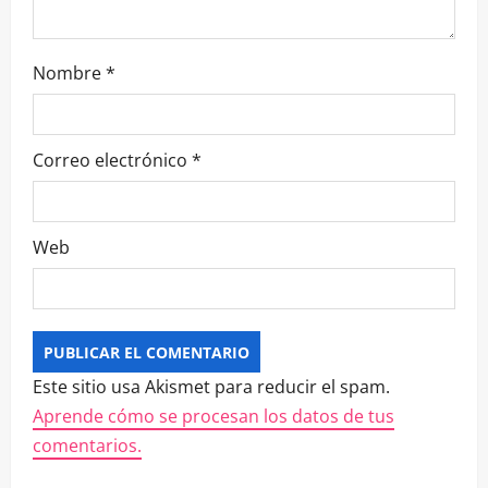
Nombre
*
Correo electrónico
*
Web
Este sitio usa Akismet para reducir el spam.
Aprende cómo se procesan los datos de tus
comentarios.