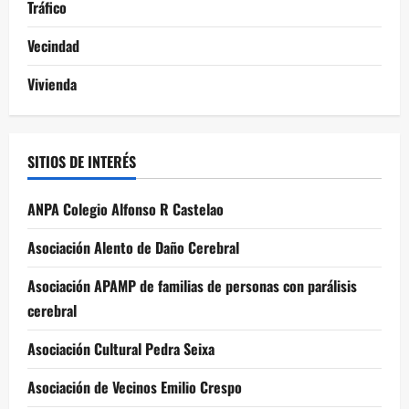
Tráfico
Vecindad
Vivienda
SITIOS DE INTERÉS
ANPA Colegio Alfonso R Castelao
Asociación Alento de Daño Cerebral
Asociación APAMP de familias de personas con parálisis
cerebral
Asociación Cultural Pedra Seixa
Asociación de Vecinos Emilio Crespo