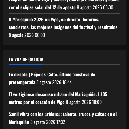
ver el eclipse solar del 12 de agosto
8 agosto 2026
06:00
O Marisquiño 2026 en Vigo, en directo: horarios,
conciertos, las mejores imágenes del festival y resultados
8 agosto 2026
06:00
LA VOZ DE GALICIA
En directo | Nápoles-Celta, último amistoso de
pretemporada
8 agosto 2026
18:44
El vertiginoso descenso urbano del Marisquiño: 1.135
metros por el corazón de Vigo
8 agosto 2026
18:00
Samil vibra con los «riders»: talento, trucos y saltos en el
Marisquiño
8 agosto 2026
17:32