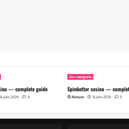
Sin categoría
sino — complete guide
Spinbetter casino — complet
8 julio 2026
0
feituco
8 julio 2026
0