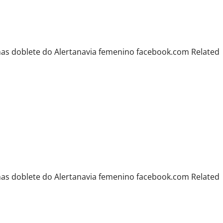
nas doblete do Alertanavia femenino facebook.com Related
nas doblete do Alertanavia femenino facebook.com Related