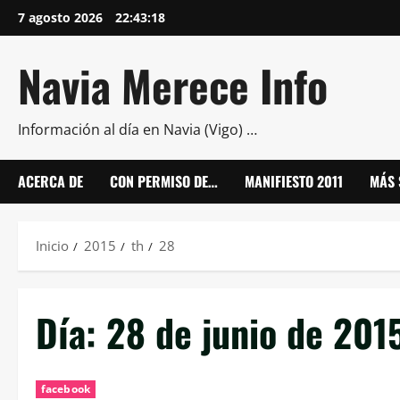
Saltar
7 agosto 2026
22:43:18
al
contenido
Navia Merece Info
Información al día en Navia (Vigo) …
ACERCA DE
CON PERMISO DE…
MANIFIESTO 2011
MÁS 
Inicio
2015
th
28
Día:
28 de junio de 201
facebook