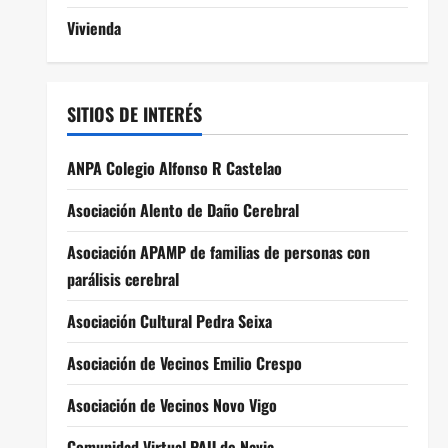
Vivienda
SITIOS DE INTERÉS
ANPA Colegio Alfonso R Castelao
Asociación Alento de Daño Cerebral
Asociación APAMP de familias de personas con
parálisis cerebral
Asociación Cultural Pedra Seixa
Asociación de Vecinos Emilio Crespo
Asociación de Vecinos Novo Vigo
Comunidad Virtual PAU de Navia