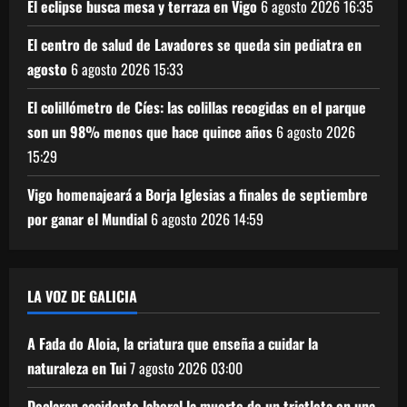
El eclipse busca mesa y terraza en Vigo
6 agosto 2026
16:35
El centro de salud de Lavadores se queda sin pediatra en
agosto
6 agosto 2026
15:33
El colillómetro de Cíes: las colillas recogidas en el parque
son un 98% menos que hace quince años
6 agosto 2026
15:29
Vigo homenajeará a Borja Iglesias a finales de septiembre
por ganar el Mundial
6 agosto 2026
14:59
LA VOZ DE GALICIA
A Fada do Aloia, la criatura que enseña a cuidar la
naturaleza en Tui
7 agosto 2026
03:00
Declaran accidente laboral la muerte de un triatleta en una