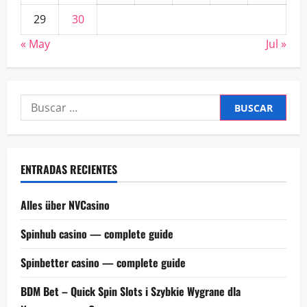
29
30
« May
Jul »
Buscar:
ENTRADAS RECIENTES
Alles über NVCasino
Spinhub casino — complete guide
Spinbetter casino — complete guide
BDM Bet – Quick Spin Slots i Szybkie Wygrane dla