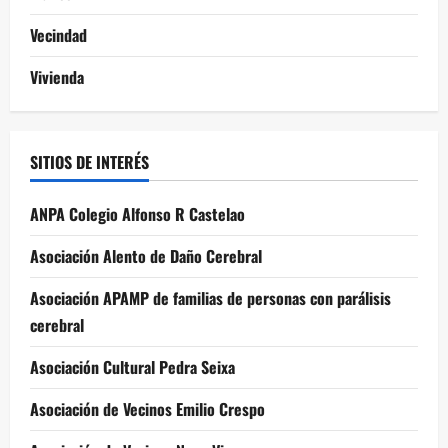
Vecindad
Vivienda
SITIOS DE INTERÉS
ANPA Colegio Alfonso R Castelao
Asociación Alento de Daño Cerebral
Asociación APAMP de familias de personas con parálisis
cerebral
Asociación Cultural Pedra Seixa
Asociación de Vecinos Emilio Crespo