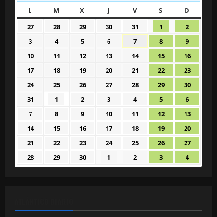
L
LUNES
M
MARTES
X
MIÉRCOLES
J
JUEVES
V
VIERNES
S
SÁBADO
D
DOMIN
27
28
29
30
31
1
2
27
28
29
30
31
1
2
julio
julio
julio
julio
julio
agosto
agosto
3
4
5
6
7
8
9
3
4
5
6
7
8
9
2026
2026
2026
2026
2026
2026
2026
agosto
agosto
agosto
agosto
agosto
agosto
agosto
10
11
12
13
14
15
16
10
11
12
13
14
15
16
2026
2026
2026
2026
2026
2026
2026
agosto
agosto
agosto
agosto
agosto
agosto
agosto
17
18
19
20
21
22
23
17
18
19
20
21
22
23
2026
2026
2026
2026
2026
2026
2026
agosto
agosto
agosto
agosto
agosto
agosto
agosto
24
25
26
27
28
29
30
24
25
26
27
28
29
30
2026
2026
2026
2026
2026
2026
2026
agosto
agosto
agosto
agosto
agosto
agosto
agosto
31
1
2
3
4
5
6
31
1
2
3
4
5
6
2026
2026
2026
2026
2026
2026
2026
agosto
septiembre
septiembre
septiembre
septiembre
septiembre
septiem
7
8
9
10
11
12
13
7
8
9
10
11
12
13
2026
2026
2026
2026
2026
2026
2026
septiembre
septiembre
septiembre
septiembre
septiembre
septiembre
septiem
14
15
16
17
18
19
20
14
15
16
17
18
19
20
2026
2026
2026
2026
2026
2026
2026
septiembre
septiembre
septiembre
septiembre
septiembre
septiembre
septiem
21
22
23
24
25
26
27
21
22
23
24
25
26
27
2026
2026
2026
2026
2026
2026
2026
septiembre
septiembre
septiembre
septiembre
septiembre
septiembre
septiem
28
29
30
1
2
3
4
28
29
30
1
2
3
4
2026
2026
2026
2026
2026
2026
2026
septiembre
septiembre
septiembre
octubre
octubre
octubre
octubre
2026
2026
2026
2026
2026
2026
2026
ATLÁNTICO DIARIO