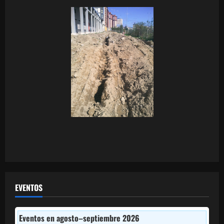
EVENTOS
Eventos en agosto–septiembre 2026