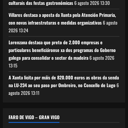
culturais das festas gastronómicas
6 agosto 2026
13:30
Villares destaca a aposta da Xunta pola Atención Primaria,
con novas infraestruturas e medidas organizativas
6 agosto
2026
13:24
Lorenzana destaca que preto de 2.000 empresas e
particulares beneficiáronse xa dos programas do Goberno
galego para consolidar o sector da madeira
6 agosto 2026
13:15
A Xunta licita por máis de 820.000 euros as obras da senda
na LU-234 ao seu paso por Ombreiro, no Concello de Lugo
6
agosto 2026
13:11
FARO DE VIGO – GRAN VIGO