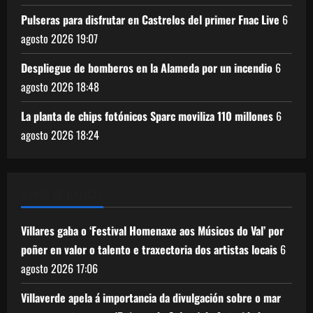
Pulseras para disfrutar en Castrelos del primer Fnac Live
6
agosto 2026
19:07
Despliegue de bomberos en la Alameda por un incendio
6
agosto 2026
18:48
La planta de chips fotónicos Sparc moviliza 110 millones
6
agosto 2026
18:24
XUNTA DE GALICIA
Villares gaba o ‘Festival Homenaxe aos Músicos do Val’ por
poñer en valor o talento e traxectoria dos artistas locais
6
agosto 2026
17:06
Villaverde apela á importancia da divulgación sobre o mar