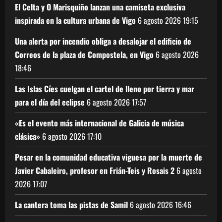
El Celta y O Marisquiño lanzan una camiseta exclusiva
inspirada en la cultura urbana de Vigo
6 agosto 2026
19:15
Una alerta por incendio obliga a desalojar el edificio de
Correos de la plaza de Compostela, en Vigo
6 agosto 2026
18:46
Las Islas Cíes cuelgan el cartel de lleno por tierra y mar
para el día del eclipse
6 agosto 2026
17:57
«Es el evento más internacional de Galicia de música
clásica»
6 agosto 2026
17:10
Pesar en la comunidad educativa viguesa por la muerte de
Javier Cabaleiro, profesor en Frián-Teis y Rosais 2
6 agosto
2026
17:07
La cantera toma las pistas de Samil
6 agosto 2026
16:46