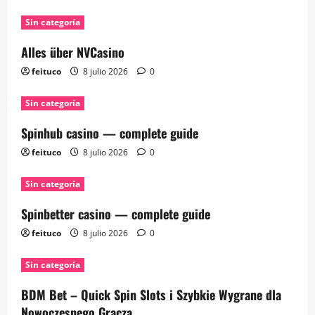
Sin categoría
Alles über NVCasino
feituco
8 julio 2026
0
Sin categoría
Spinhub casino — complete guide
feituco
8 julio 2026
0
Sin categoría
Spinbetter casino — complete guide
feituco
8 julio 2026
0
Sin categoría
BDM Bet – Quick Spin Slots i Szybkie Wygrane dla
Nowoczesnego Gracza