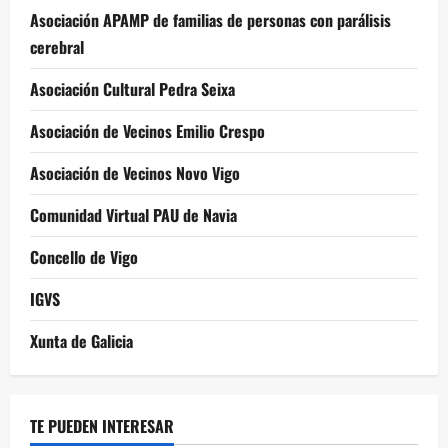
Asociación APAMP de familias de personas con parálisis
cerebral
Asociación Cultural Pedra Seixa
Asociación de Vecinos Emilio Crespo
Asociación de Vecinos Novo Vigo
Comunidad Virtual PAU de Navia
Concello de Vigo
IGVS
Xunta de Galicia
TE PUEDEN INTERESAR