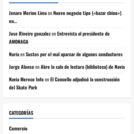
Jenaro Merino Lima
en
Nuevo negocio tipo («bazar chino»)
en…
Jose Riveiro gonzalez
en
Entrevista al presidente de
AMONAGA
Nuria
en
Sustos por el mal aparcar de algunos conductores
Jorge Alonso
en
Abre la sala de lectura (biblioteca) de Navia
Navia Merece Info
en
El Concello adjudicó la construcción
del Skate Park
CATEGORÍAS
Comercio