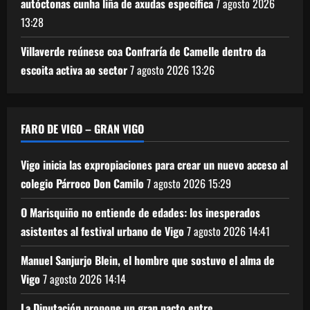
autóctonas cunha liña de axudas específica
7 agosto 2026
13:28
Villaverde reúnese coa Confraría de Camelle dentro da
escoita activa ao sector
7 agosto 2026
13:26
FARO DE VIGO – GRAN VIGO
Vigo inicia las expropiaciones para crear un nuevo acceso al
colegio Párroco Don Camilo
7 agosto 2026
15:29
O Marisquiño no entiende de edades: los inesperados
asistentes al festival urbano de Vigo
7 agosto 2026
14:41
Manuel Sanjurjo Blein, el hombre que sostuvo el alma de
Vigo
7 agosto 2026
14:14
La Diputación propone un gran pacto entre