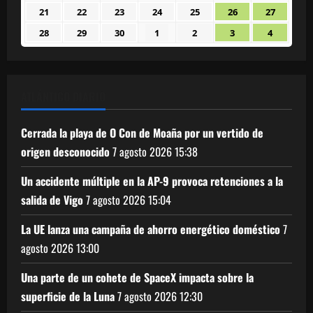
septiembre
septiembre
septiembre
septiembre
septiembre
septiembre
septiem
21
22
23
24
25
26
27
21
22
23
24
25
26
27
2026
2026
2026
2026
2026
2026
2026
septiembre
septiembre
septiembre
septiembre
septiembre
septiembre
septiem
28
29
30
1
2
3
4
28
29
30
1
2
3
4
2026
2026
2026
2026
2026
2026
2026
septiembre
septiembre
septiembre
octubre
octubre
octubre
octubre
2026
2026
2026
2026
2026
2026
2026
ATLÁNTICO DIARIO
Cerrada la playa de O Con de Moaña por un vertido de
origen desconocido
7 agosto 2026
15:38
Un accidente múltiple en la AP-9 provoca retenciones a la
salida de Vigo
7 agosto 2026
15:04
La UE lanza una campaña de ahorro energético doméstico
7
agosto 2026
13:00
Una parte de un cohete de SpaceX impacta sobre la
superficie de la Luna
7 agosto 2026
12:30