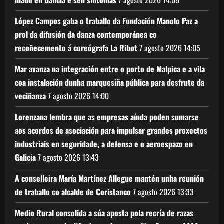
illado en Galicia e sen síntomas
7 agosto 2026
14:08
López Campos gaba o traballo da Fundación Manolo Paz a
prol da difusión da danza contemporánea co
recoñecemento á coreógrafa La Ribot
7 agosto 2026
14:05
Mar avanza na integración entre o porto de Malpica e a vila
coa instalación dunha marquesiña pública para desfrute da
veciñanza
7 agosto 2026
14:00
Lorenzana lembra que as empresas aínda poden sumarse
aos acordos de asociación para impulsar grandes proxectos
industriais en seguridade, a defensa e o aeroespazo en
Galicia
7 agosto 2026
13:43
A conselleira María Martínez Allegue mantén unha reunión
de traballo co alcalde de Coristanco
7 agosto 2026
13:33
Medio Rural consolida a súa aposta pola recría de razas