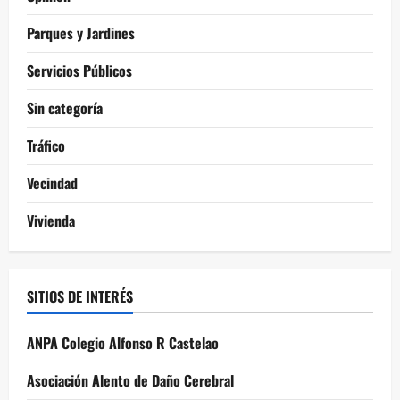
Parques y Jardines
Servicios Públicos
Sin categoría
Tráfico
Vecindad
Vivienda
SITIOS DE INTERÉS
ANPA Colegio Alfonso R Castelao
Asociación Alento de Daño Cerebral