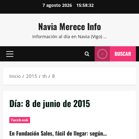
Saltar
7 agosto 2026
15:58:33
al
contenido
Navia Merece Info
Información al día en Navia (Vigo) …
BUSCAR
Menú
principal
Inicio
2015
th
8
Día:
8 de junio de 2015
facebook
En Fundación Sales, fácil de llegar: según…