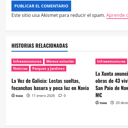
Este sitio usa Akismet para reducir el spam.
Aprende c
HISTORIAS RELACIONADAS
Infraestructuras
Merece solución
Infraestructuras
Noticias
Parques y Jardines
La Xunta anuncia
La Voz de Galicia: Lostas sueltas,
obras de 43 viv
focanchas basura y poca luz en Navia
San Paio de Nav
M€
tsaa
11 enero 2026
0
tsaa
20 dici