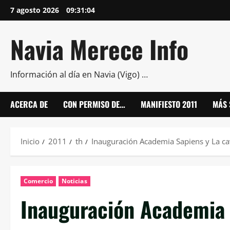
Saltar
7 agosto 2026
09:31:05
al
contenido
Navia Merece Info
Información al día en Navia (Vigo) …
ACERCA DE
CON PERMISO DE…
MANIFIESTO 2011
MÁS 
Inicio
2011
th
Inauguración Academia Sapiens y La c
Comercio
Noticias
Inauguración Academia 