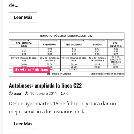
Sábado
de...
a
las
12:00h
Leer
Leer Más
más
acerca
de
Las
bicicletas
podrían
tener
preferencia
en
Navia
Servicios Públicos
Autobuses: ampliada la línea C22
tsaa
16 febrero 2011
0
Desde ayer martes 15 de febrero, y para dar un
mejor servicio a los usuarios de la...
Leer
Leer Más
más
acerca