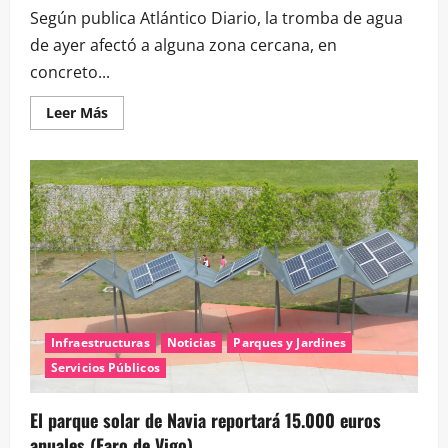
Según publica Atlántico Diario, la tromba de agua
de ayer afectó a alguna zona cercana, en
concreto...
Leer
Leer Más
más
acerca
de
Inundación
en
cruce
de
Navia
con
2º
cinturón,
y
una
caída
de
árbol
Infraestructuras
Noticias
Parques y Jardines
por
viento
Servicios Públicos
El parque solar de Navia reportará 15.000 euros
anuales (Faro de Vigo)