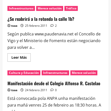
de
Últimas
Infraestructuras
Merece solución
Tráfico
noticias
de
la
¿Se reabrirá a la rotonda la calle 1b?
Asociación
de
tsaa
25 febrero 2011
2
Vecinos
de
Según publica www.paudenavia.net el Concello de
Navia
Vigo y el Ministerio de Fomento están negociando
para volver a...
Leer
Leer Más
más
acerca
de
¿Se
Cultura y Educación
Infraestructuras
Merece solución
reabrirá
a
la
Manifestación desde el Colegio Alfonso R. Castelao
rotonda
la
tsaa
24 febrero 2011
0
calle
1b?
Está convocada pola ANPA unha manifestación
para mañá venres 25 de febreiro as 18:30 horas. A