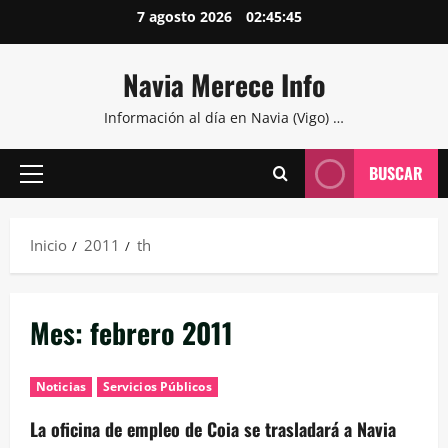
Saltar
7 agosto 2026
02:45:46
al
contenido
Navia Merece Info
Información al día en Navia (Vigo) …
BUSCAR
Menú
principal
Inicio
2011
th
Mes:
febrero 2011
Noticias
Servicios Públicos
La oficina de empleo de Coia se trasladará a Navia