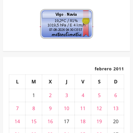
de
leído
por
la
entradas
A.VV.
Navia
febrero 2011
L
M
X
J
V
S
D
1
2
3
4
5
6
7
8
9
10
11
12
13
14
15
16
17
18
19
20