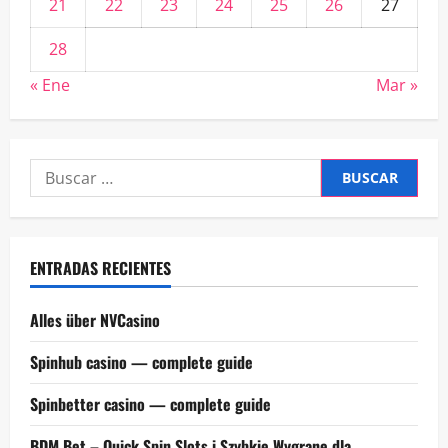
21
22
23
24
25
26
27
28
« Ene
Mar »
Buscar:
ENTRADAS RECIENTES
Alles über NVCasino
Spinhub casino — complete guide
Spinbetter casino — complete guide
BDM Bet – Quick Spin Slots i Szybkie Wygrane dla