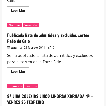
saída...
Leer
Leer Más
más
acerca
de
Manifestación
Noticias
Vivienda
desde
el
Colegio
Publicada lista de admitidos y excluidos sorteo
Alfonso
R.
Rabo de Galo
Castelao
tsaa
23 febrero 2011
0
Se ha publicado la lista de admitidos y excluidos
para el sorteo de la Torre 5 de...
Leer
Leer Más
más
acerca
de
Publicada
Deportes
Eventos
lista
de
admitidos
9ª LIGA COLEXIOS LINCO LINORSA XORNADA 4ª –
y
excluidos
VENRES 25 FEBREIRO
sorteo