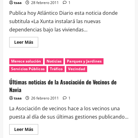
tsaa
28 febrero 2011
1
Publica hoy Atlántico Diario esta noticia donde
subtitula «La Xunta instalará las nuevas
dependencias bajo las viviendas...
Leer
Leer Más
más
acerca
de
La
Merece solución
Noticias
Parques y Jardines
oficina
de
Servicios Públicos
Tráfico
Vecindad
empleo
de
Coia
Últimas noticias de la Asociación de Vecinos de
se
Navia
trasladará
a
Navia
tsaa
26 febrero 2011
1
La Asociación de vecinos hace a los vecinos una
puesta al día de sus últimas gestiones publicando...
Leer
Leer Más
más
acerca