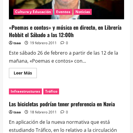
Cultura y Educación
Eventos
Noticias
«Poemas e contos» y música en directo, en Librería
Hobbit el Sábado a las 12:00h
tsaa
19 febrero 2011
0
Este sábado 26 de febrero a partir de las 12 de la
mañana, «Poemas e contos» con...
Leer
Leer Más
más
acerca
de
«Poemas
Infraestructuras
Tráfico
e
contos»
y
Las bicicletas podrían tener preferencia en Navia
música
en
tsaa
18 febrero 2011
0
directo,
en
En aplicación de la nueva normativa que está
Librería
Hobbit
estudiando Tráfico, en lo relativo a la circulación
el