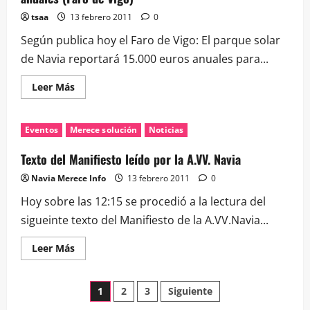
tsaa
13 febrero 2011
0
Según publica hoy el Faro de Vigo: El parque solar
de Navia reportará 15.000 euros anuales para...
Leer
Leer Más
más
acerca
de
El
Eventos
Merece solución
Noticias
parque
solar
de
Texto del Manifiesto leído por la A.VV. Navia
Navia
reportará
Navia Merece Info
13 febrero 2011
0
15.000
euros
Hoy sobre las 12:15 se procedió a la lectura del
anuales
(Faro
sigueinte texto del Manifiesto de la A.VV.Navia...
de
Vigo)
Leer
Leer Más
más
acerca
de
Paginación
Texto
1
2
3
Siguiente
del
Manifiesto