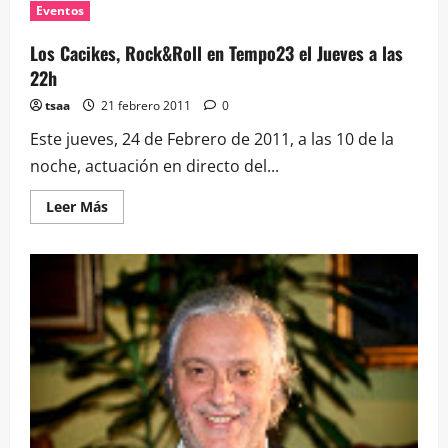
El
Eventos
Concello
instalará
«sanecanes»
Los Cacikes, Rock&Roll en Tempo23 el Jueves a las
en
Teixugueiras
22h
tsaa
21 febrero 2011
0
Este jueves, 24 de Febrero de 2011, a las 10 de la
noche, actuación en directo del...
Leer
Leer Más
más
acerca
de
Los
Cacikes,
Rock&Roll
en
Tempo23
el
Jueves
a
las
22h