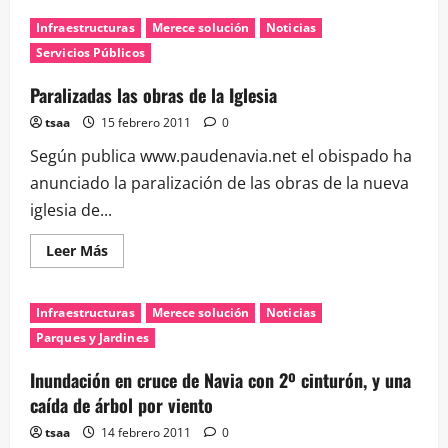
de
Autobuses:
Infraestructuras
Merece solución
Noticias
ampliada
la
Servicios Públicos
línea
C22
Paralizadas las obras de la Iglesia
tsaa
15 febrero 2011
0
Según publica www.paudenavia.net el obispado ha
anunciado la paralización de las obras de la nueva
iglesia de...
Leer
Leer Más
más
acerca
de
Paralizadas
Infraestructuras
Merece solución
Noticias
las
obras
Parques y Jardines
de
la
Iglesia
Inundación en cruce de Navia con 2º cinturón, y una
caída de árbol por viento
tsaa
14 febrero 2011
0