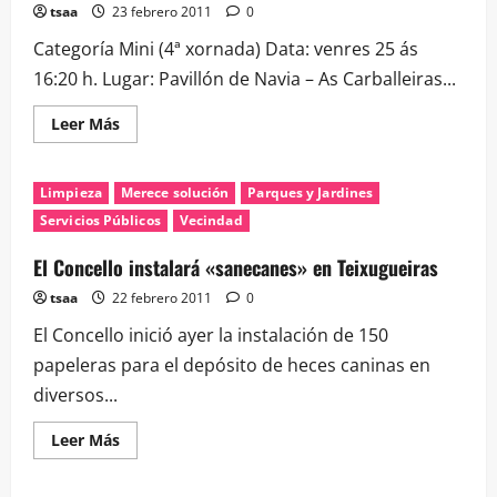
Rabo
tsaa
23 febrero 2011
0
de
Galo
Categoría Mini (4ª xornada) Data: venres 25 ás
16:20 h. Lugar: Pavillón de Navia – As Carballeiras...
Leer
Leer Más
más
acerca
de
9ª
Limpieza
Merece solución
Parques y Jardines
LIGA
COLEXIOS
Servicios Públicos
Vecindad
LINCO
LINORSA
XORNADA
El Concello instalará «sanecanes» en Teixugueiras
4ª
–
tsaa
22 febrero 2011
0
VENRES
25
El Concello inició ayer la instalación de 150
FEBREIRO
papeleras para el depósito de heces caninas en
diversos...
Leer
Leer Más
más
acerca
de