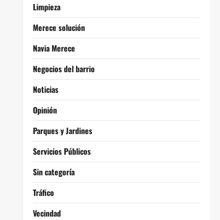
Limpieza
Merece solución
Navia Merece
Negocios del barrio
Noticias
Opinión
Parques y Jardines
Servicios Públicos
Sin categoría
Tráfico
Vecindad