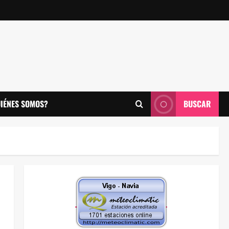
IÉNES SOMOS?
BUSCAR