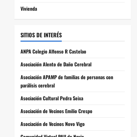
Vivienda
SITIOS DE INTERÉS
ANPA Colegio Alfonso R Castelao
Asociación Alento de Daño Cerebral
Asociación APAMP de familias de personas con
parálisis cerebral
Asociación Cultural Pedra Seixa
Asociación de Vecinos Emilio Crespo
Asociación de Vecinos Novo Vigo
Comunidad Virtual PAU de Navia