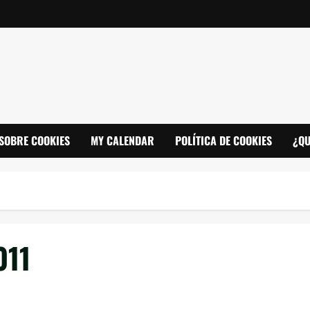
SOBRE COOKIES
MY CALENDAR
POLÍTICA DE COOKIES
¿QU
011