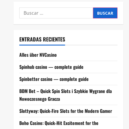
Buscar:
ENTRADAS RECIENTES
Alles über NVCasino
Spinhub casino — complete guide
Spinbetter casino — complete guide
BDM Bet – Quick Spin Slots i Szybkie Wygrane dla
Nowoczesnego Gracza
Slottyway: Quick‑Fire Slots for the Modern Gamer
Boho Casino: Quick‑Hit Excitement for the