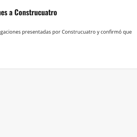
nes a Construcuatro
alegaciones presentadas por Construcuatro y confirmó que