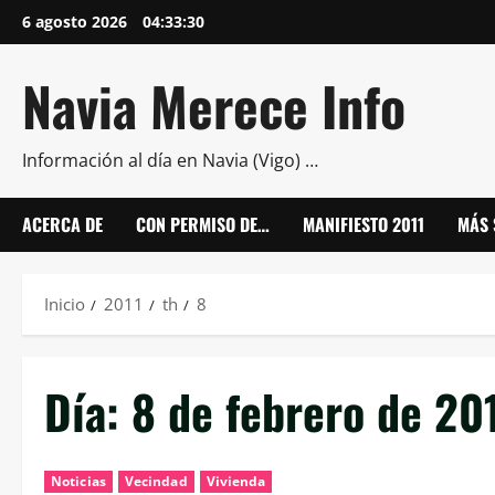
Saltar
6 agosto 2026
04:33:31
al
contenido
Navia Merece Info
Información al día en Navia (Vigo) …
ACERCA DE
CON PERMISO DE…
MANIFIESTO 2011
MÁS 
Inicio
2011
th
8
Día:
8 de febrero de 20
Noticias
Vecindad
Vivienda