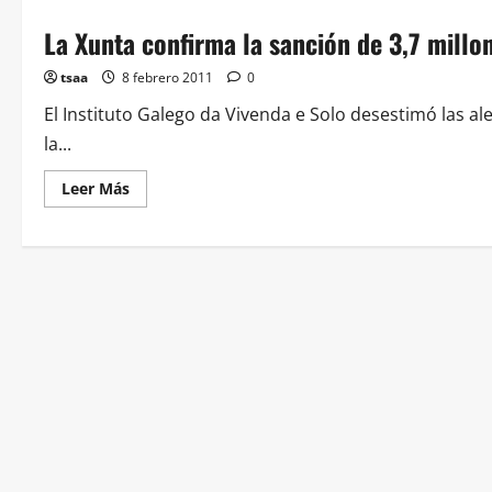
La Xunta confirma la sanción de 3,7 millo
tsaa
8 febrero 2011
0
El Instituto Galego da Vivenda e Solo desestimó las 
la...
Leer
Leer Más
más
acerca
de
La
Xunta
confirma
la
sanción
de
3,7
millones
a
Construcuatro