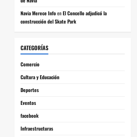
de Navia
Navia Merece Info
en
El Concello adjudicó la
construcción del Skate Park
CATEGORÍAS
Comercio
Cultura y Educación
Deportes
Eventos
facebook
Infraestructuras