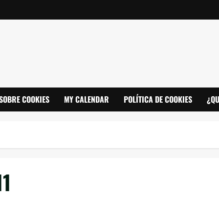
SOBRE COOKIES
MY CALENDAR
POLÍTICA DE COOKIES
¿QU
11