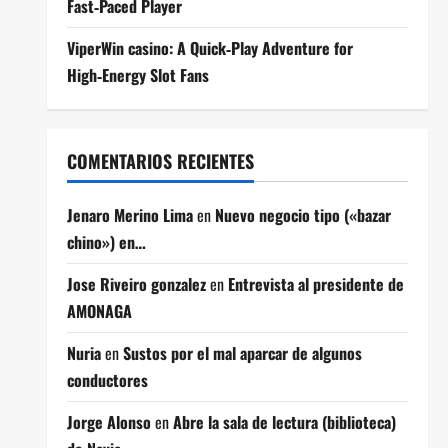
Fast‑Paced Player
ViperWin casino: A Quick‑Play Adventure for
High‑Energy Slot Fans
COMENTARIOS RECIENTES
Jenaro Merino Lima
en
Nuevo negocio tipo («bazar
chino») en…
Jose Riveiro gonzalez
en
Entrevista al presidente de
AMONAGA
Nuria
en
Sustos por el mal aparcar de algunos
conductores
Jorge Alonso
en
Abre la sala de lectura (biblioteca)