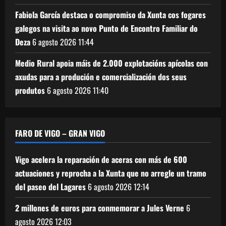
Fabiola García destaca o compromiso da Xunta cos fogares
galegos na visita ao novo Punto de Encontro Familiar do
Deza
6 agosto 2026
11:44
Medio Rural apoia máis de 2.000 explotacións apícolas con
axudas para a produción e comercialización dos seus
produtos
6 agosto 2026
11:40
FARO DE VIGO – GRAN VIGO
Vigo acelera la reparación de aceras con más de 600
actuaciones y reprocha a la Xunta que no arregle un tramo
del paseo del Lagares
6 agosto 2026
12:14
2 millones de euros para conmemorar a Jules Verne
6
agosto 2026
12:03