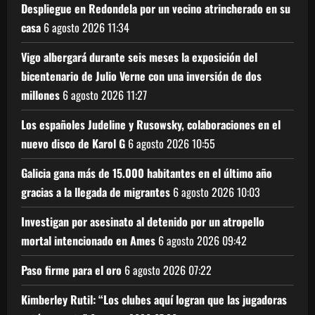
Despliegue en Redondela por un vecino atrincherado en su
casa
6 agosto 2026
11:34
Vigo albergará durante seis meses la exposición del
bicentenario de Julio Verne con una inversión de dos
millones
6 agosto 2026
11:27
Los españoles Judeline y Rusowsky, colaboraciones en el
nuevo disco de Karol G
6 agosto 2026
10:55
Galicia gana más de 15.000 habitantes en el último año
gracias a la llegada de migrantes
6 agosto 2026
10:03
Investigan por asesinato al detenido por un atropello
mortal intencionado en Ames
6 agosto 2026
09:42
Paso firme para el oro
6 agosto 2026
07:22
Kimberley Rutil: “Los clubes aquí logran que las jugadoras