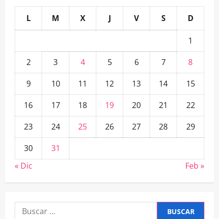
L
M
X
J
V
S
D
1
2
3
4
5
6
7
8
9
10
11
12
13
14
15
16
17
18
19
20
21
22
23
24
25
26
27
28
29
30
31
« Dic
Feb »
Buscar: