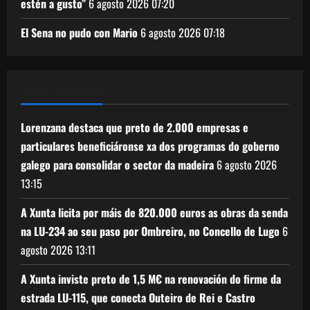
estén a gusto”
6 agosto 2026
07:20
El Sena no pudo con Mario
6 agosto 2026
07:18
XUNTA DE GALICIA
Lorenzana destaca que preto de 2.000 empresas e
particulares beneficiáronse xa dos programas do goberno
galego para consolidar o sector da madeira
6 agosto 2026
13:15
A Xunta licita por máis de 820.000 euros as obras da senda
na LU-234 ao seu paso por Ombreiro, no Concello de Lugo
6
agosto 2026
13:11
A Xunta inviste preto de 1,5 M€ na renovación do firme da
estrada LU-115, que conecta Outeiro de Rei e Castro