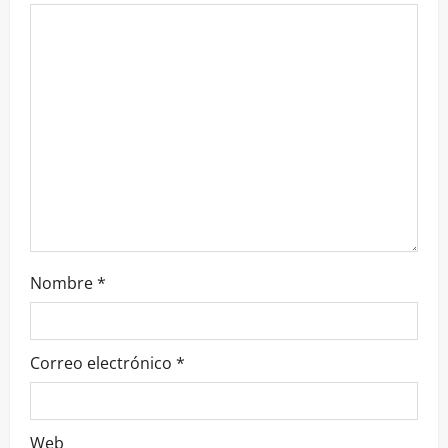
Nombre
*
Correo electrónico
*
Web