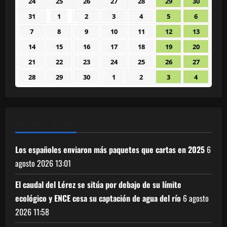
24
25
26
27
28
29
30
24
25
26
27
28
29
30
2026
2026
2026
2026
2026
2026
2026
agosto
agosto
agosto
agosto
agosto
agosto
agosto
31
1
2
3
4
5
6
31
1
2
3
4
5
6
2026
2026
2026
2026
2026
2026
2026
agosto
septiembre
septiembre
septiembre
septiembre
septiembre
septiem
7
8
9
10
11
12
13
7
8
9
10
11
12
13
2026
2026
2026
2026
2026
2026
2026
septiembre
septiembre
septiembre
septiembre
septiembre
septiembre
septiem
14
15
16
17
18
19
20
14
15
16
17
18
19
20
2026
2026
2026
2026
2026
2026
2026
septiembre
septiembre
septiembre
septiembre
septiembre
septiembre
septiem
21
22
23
24
25
26
27
21
22
23
24
25
26
27
2026
2026
2026
2026
2026
2026
2026
septiembre
septiembre
septiembre
septiembre
septiembre
septiembre
septiem
28
29
30
1
2
3
4
28
29
30
1
2
3
4
2026
2026
2026
2026
2026
2026
2026
septiembre
septiembre
septiembre
octubre
octubre
octubre
octubre
2026
2026
2026
2026
2026
2026
2026
ATLÁNTICO DIARIO
Los españoles enviaron más paquetes que cartas en 2025
6
agosto 2026
13:01
El caudal del Lérez se sitúa por debajo de su límite
ecológico y ENCE cesa su captación de agua del río
6 agosto
2026
11:58