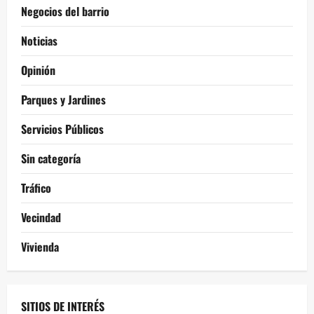
Negocios del barrio
Noticias
Opinión
Parques y Jardines
Servicios Públicos
Sin categoría
Tráfico
Vecindad
Vivienda
SITIOS DE INTERÉS