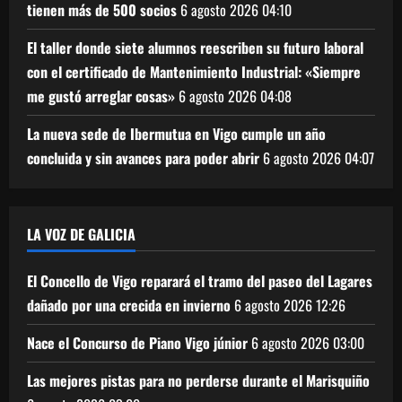
tienen más de 500 socios
6 agosto 2026
04:10
El taller donde siete alumnos reescriben su futuro laboral
con el certificado de Mantenimiento Industrial: «Siempre
me gustó arreglar cosas»
6 agosto 2026
04:08
La nueva sede de Ibermutua en Vigo cumple un año
concluida y sin avances para poder abrir
6 agosto 2026
04:07
LA VOZ DE GALICIA
El Concello de Vigo reparará el tramo del paseo del Lagares
dañado por una crecida en invierno
6 agosto 2026
12:26
Nace el Concurso de Piano Vigo júnior
6 agosto 2026
03:00
Las mejores pistas para no perderse durante el Marisquiño