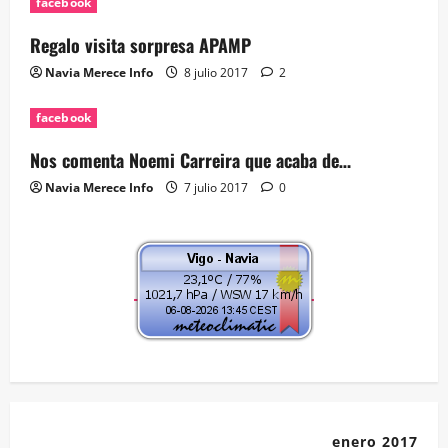
facebook
Regalo visita sorpresa APAMP
Navia Merece Info
8 julio 2017
2
facebook
Nos comenta Noemi Carreira que acaba de…
Navia Merece Info
7 julio 2017
0
enero 2017