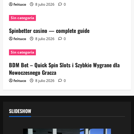
feituco
8 julio 2026
0
Sin categoría
Spinbetter casino — complete guide
feituco
8 julio 2026
0
Sin categoría
BDM Bet – Quick Spin Slots i Szybkie Wygrane dla
Nowoczesnego Gracza
feituco
8 julio 2026
0
SLIDESHOW