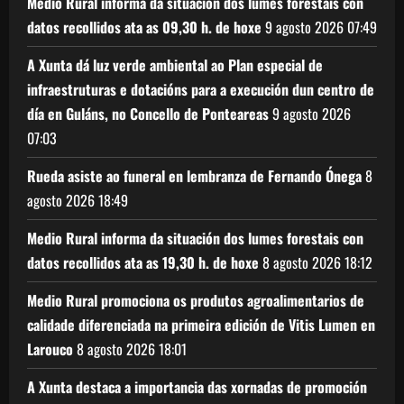
Medio Rural informa da situación dos lumes forestais con
datos recollidos ata as 09,30 h. de hoxe
9 agosto 2026
07:49
A Xunta dá luz verde ambiental ao Plan especial de
infraestruturas e dotacións para a execución dun centro de
día en Guláns, no Concello de Ponteareas
9 agosto 2026
07:03
Rueda asiste ao funeral en lembranza de Fernando Ónega
8
agosto 2026
18:49
Medio Rural informa da situación dos lumes forestais con
datos recollidos ata as 19,30 h. de hoxe
8 agosto 2026
18:12
Medio Rural promociona os produtos agroalimentarios de
calidade diferenciada na primeira edición de Vitis Lumen en
Larouco
8 agosto 2026
18:01
A Xunta destaca a importancia das xornadas de promoción