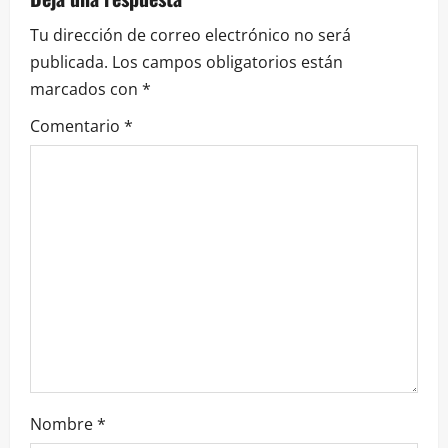
Tu dirección de correo electrónico no será
publicada.
Los campos obligatorios están
marcados con
*
Comentario
*
Nombre
*