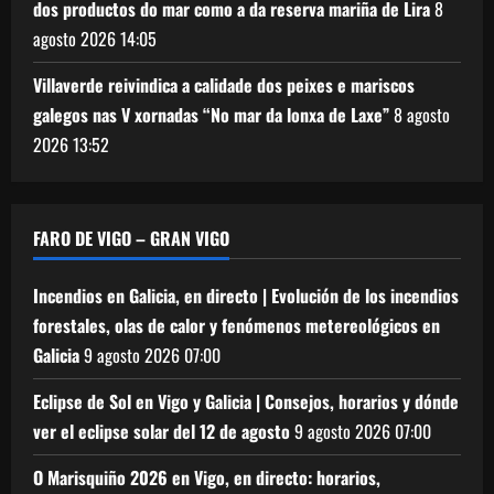
dos productos do mar como a da reserva mariña de Lira
8
agosto 2026
14:05
Villaverde reivindica a calidade dos peixes e mariscos
galegos nas V xornadas “No mar da lonxa de Laxe”
8 agosto
2026
13:52
FARO DE VIGO – GRAN VIGO
Incendios en Galicia, en directo | Evolución de los incendios
forestales, olas de calor y fenómenos metereológicos en
Galicia
9 agosto 2026
07:00
Eclipse de Sol en Vigo y Galicia | Consejos, horarios y dónde
ver el eclipse solar del 12 de agosto
9 agosto 2026
07:00
O Marisquiño 2026 en Vigo, en directo: horarios,