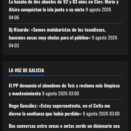
La hazaña de dos abuelos de 92 y 83 años en Cíes: Mario y
Alsira conquistan la isla junto a su nieto
9 agosto 2026
04:06
Dj Ricardo: «Somos malabaristas de los tocadiscos,
hacemos cosas muy chulas para el público»
9 agosto 2026
04:03
LA VOZ DE GALICIA
El PP denuncia el abandono de Teis y reclama más limpieza
y mantenimiento
9 agosto 2026
03:00
Hugo González: «Estoy supercontento, en el Celta me
dieron la confianza que había perdido»
9 agosto 2026
03:00
Das conversas entre avoas e netas xorde un dicionario coa