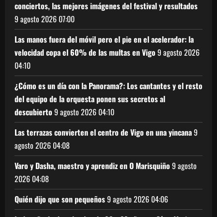
conciertos, las mejores imágenes del festival y resultados
9 agosto 2026
07:00
Las manos fuera del móvil pero el pie en el acelerador: la
velocidad copa el 60% de las multas en Vigo
9 agosto 2026
04:10
¿Cómo es un día con la Panorama?: Los cantantes y el resto
del equipo de la orquesta ponen sus secretos al
descubierto
9 agosto 2026
04:10
Las terrazas convierten el centro de Vigo en una yincana
9
agosto 2026
04:08
Varo y Dasha, maestro y aprendiz en O Marisquiño
9 agosto
2026
04:08
Quién dijo que son pequeños
9 agosto 2026
04:06