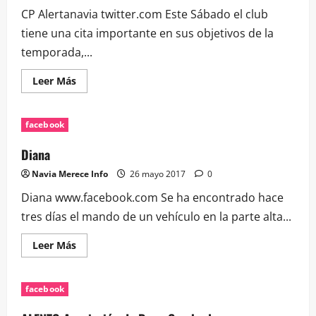
CP Alertanavia twitter.com Este Sábado el club
tiene una cita importante en sus objetivos de la
temporada,...
Leer
Leer Más
más
acerca
de
CP
facebook
Alertanavia
Diana
Navia Merece Info
26 mayo 2017
0
Diana www.facebook.com Se ha encontrado hace
tres días el mando de un vehículo en la parte alta...
Leer
Leer Más
más
acerca
de
Diana
facebook