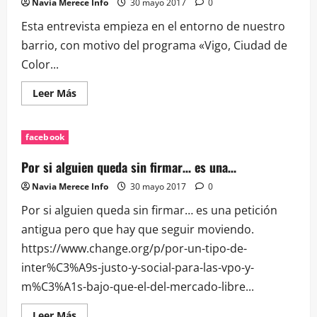
Navia Merece Info
30 mayo 2017
0
Asociación…
Esta entrevista empieza en el entorno de nuestro
barrio, con motivo del programa «Vigo, Ciudad de
Color...
Leer
Leer Más
más
acerca
de
Esta
facebook
entrevista
empieza
en
Por si alguien queda sin firmar… es una…
el
entorno
Navia Merece Info
30 mayo 2017
0
de…
Por si alguien queda sin firmar… es una petición
antigua pero que hay que seguir moviendo.
https://www.change.org/p/por-un-tipo-de-
inter%C3%A9s-justo-y-social-para-las-vpo-y-
m%C3%A1s-bajo-que-el-del-mercado-libre...
Leer
Leer Más