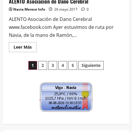
ALENTO Asociación de Dano Cerebral
Navia Merece Info
26 mayo 2017
0
ALENTO Asociación de Dano Cerebral
www.facebook.com Ayer estuvimos de ruta por
Navia, de la mano de Ramón,...
Leer
Leer Más
más
acerca
de
Paginación
ALENTO
1
2
3
4
5
Siguiente
Asociación
de
de
Dano
Cerebral
entradas