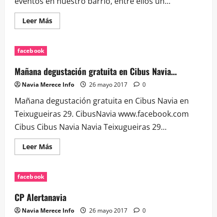
eventos en nuestro barrio, entre ellos un...
Leer
Leer Más
más
acerca
de
El
facebook
próximo
mes
de
Mañana degustación gratuita en Cibus Navia…
Junio
van
Navia Merece Info
26 mayo 2017
0
a
tener
Mañana degustación gratuita en Cibus Navia en
lugar…
Teixugueiras 29. CibusNavia www.facebook.com
Cibus Cibus Navia Navia Teixugueiras 29...
Leer
Leer Más
más
acerca
de
Mañana
facebook
degustación
gratuita
en
CP Alertanavia
Cibus
Navia…
Navia Merece Info
26 mayo 2017
0