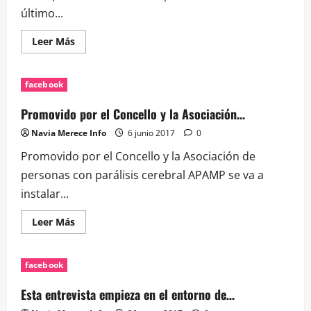
último...
Leer
Leer Más
más
acerca
de
Leroy
facebook
Merlin
abre
en
Promovido por el Concello y la Asociación…
Vigo
con
Navia Merece Info
6 junio 2017
0
almacén
en…
Promovido por el Concello y la Asociación de
personas con parálisis cerebral APAMP se va a
instalar...
Leer
Leer Más
más
acerca
de
Promovido
facebook
por
el
Concello
Esta entrevista empieza en el entorno de…
y
la