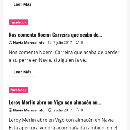
infantil
Leer
Leer Más
e
más
deportivo
acerca
en
de
Navia
Regalo
facebook
visita
sorpresa
APAMP
Nos comenta Noemi Carreira que acaba de…
Navia Merece Info
7 julio 2017
0
Nos comenta Noemi Carreira que acaba de perder
a su perra en Navia, si alguien la ve...
Leer
Leer Más
más
acerca
de
Nos
facebook
comenta
Noemi
Carreira
Leroy Merlin abre en Vigo con almacén en…
que
acaba
Navia Merece Info
2 julio 2017
0
de…
Leroy Merlin abre en Vigo con almacén en Navia
Esta apertura vendrá acompañada también, en el