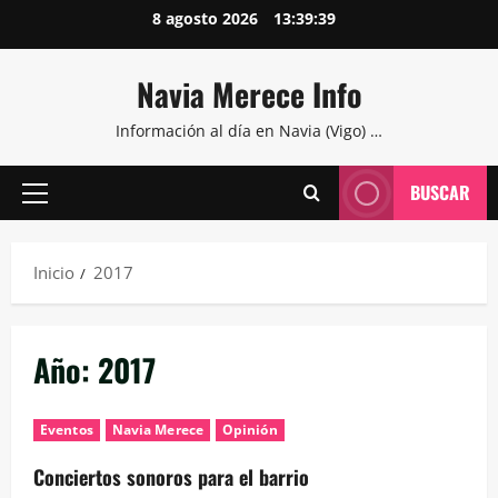
Saltar
8 agosto 2026
13:39:40
al
contenido
Navia Merece Info
Información al día en Navia (Vigo) …
BUSCAR
Menú
principal
Inicio
2017
Año:
2017
Eventos
Navia Merece
Opinión
Conciertos sonoros para el barrio