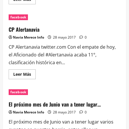
más
acerca
de
Por
facebook
si
alguien
queda
CP Alertanavia
sin
firmar…
Navia Merece Info
28 mayo 2017
0
es
una…
CP Alertanavia twitter.com Con el empate de hoy,
el Aficionado del #Alertanavia acaba 11°,
clasificación histórica en...
Leer
Leer Más
más
acerca
de
CP
facebook
Alertanavia
El próximo mes de Junio van a tener lugar…
Navia Merece Info
28 mayo 2017
0
El próximo mes de Junio van a tener lugar varios