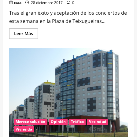
tsaa
28 diciembre 2017
0
Tras el gran éxito y aceptación de los conciertos de
esta semana en la Plaza de Teixugueiras...
Leer
Leer Más
más
acerca
de
Conciertos
sonoros
para
el
barrio
Merece solución
Opinión
Tráfico
Vecindad
Vivienda