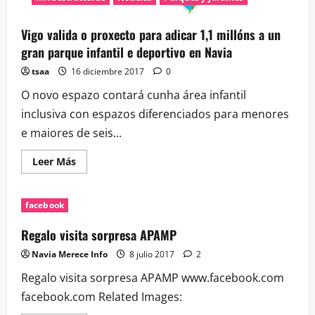
Vigo valida o proxecto para adicar 1,1 millóns a un
gran parque infantil e deportivo en Navia
tsaa
16 diciembre 2017
0
O novo espazo contará cunha área infantil
inclusiva con espazos diferenciados para menores
e maiores de seis...
Leer
Leer Más
más
acerca
de
Vigo
facebook
valida
o
proxecto
Regalo visita sorpresa APAMP
para
adicar
Navia Merece Info
8 julio 2017
2
1,1
millóns
Regalo visita sorpresa APAMP www.facebook.com
a
un
facebook.com Related Images:
gran
parque