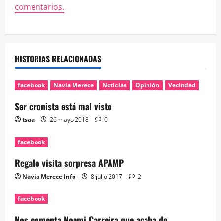
comentarios.
HISTORIAS RELACIONADAS
facebook
Navia Merece
Noticias
Opinión
Vecindad
Ser cronista está mal visto
tsaa
26 mayo 2018
0
facebook
Regalo visita sorpresa APAMP
Navia Merece Info
8 julio 2017
2
facebook
Nos comenta Noemi Carreira que acaba de…