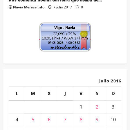
Navia Merece Info
7 julio 2017
0
julio 2016
L
M
X
J
V
S
D
1
2
3
4
5
6
7
8
9
10