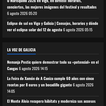
O Marisquiño 2026 en Vigo, en directo: horarios,
conciertos, las mejores imágenes del festival y resultados
6 agosto 2026
05:20
Eclipse de sol en Vigo y Galicia | Consejos, horarios y dónde
ver el eclipse solar del 12 de agosto
6 agosto 2026
05:15
LA VOZ DE GALICIA
Nemanja Pestic quiere demostrar todo su «potencial» en el
Cangas
6 agosto 2026
14:15
La Feira do Xamón de A Caniza cumple 60 años con cinco
recetas por 8 euros y un bocadillo gigante
6 agosto 2026
14:05
El Monte Aloia recupera hábitats y moderniza sus accesos