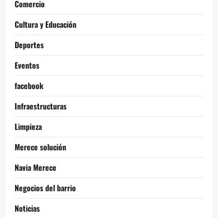
Comercio
Cultura y Educación
Deportes
Eventos
facebook
Infraestructuras
Limpieza
Merece solución
Navia Merece
Negocios del barrio
Noticias