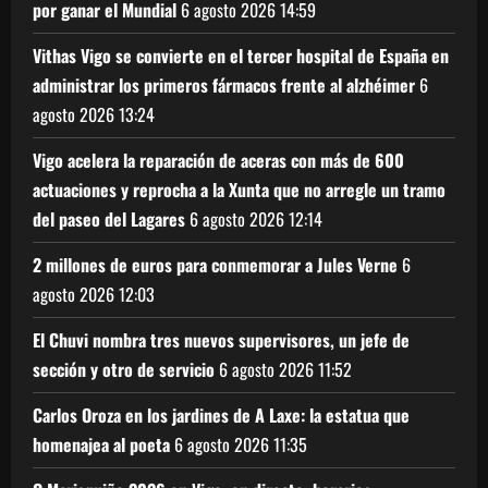
por ganar el Mundial
6 agosto 2026
14:59
Vithas Vigo se convierte en el tercer hospital de España en
administrar los primeros fármacos frente al alzhéimer
6
agosto 2026
13:24
Vigo acelera la reparación de aceras con más de 600
actuaciones y reprocha a la Xunta que no arregle un tramo
del paseo del Lagares
6 agosto 2026
12:14
2 millones de euros para conmemorar a Jules Verne
6
agosto 2026
12:03
El Chuvi nombra tres nuevos supervisores, un jefe de
sección y otro de servicio
6 agosto 2026
11:52
Carlos Oroza en los jardines de A Laxe: la estatua que
homenajea al poeta
6 agosto 2026
11:35