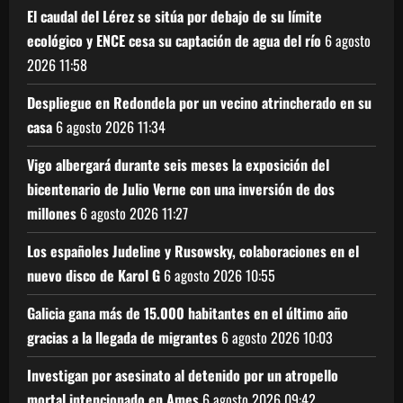
El caudal del Lérez se sitúa por debajo de su límite
ecológico y ENCE cesa su captación de agua del río
6 agosto
2026
11:58
Despliegue en Redondela por un vecino atrincherado en su
casa
6 agosto 2026
11:34
Vigo albergará durante seis meses la exposición del
bicentenario de Julio Verne con una inversión de dos
millones
6 agosto 2026
11:27
Los españoles Judeline y Rusowsky, colaboraciones en el
nuevo disco de Karol G
6 agosto 2026
10:55
Galicia gana más de 15.000 habitantes en el último año
gracias a la llegada de migrantes
6 agosto 2026
10:03
Investigan por asesinato al detenido por un atropello
mortal intencionado en Ames
6 agosto 2026
09:42