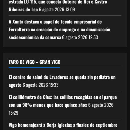
estrada LU-115, que conecta Outeiro de Rei e Castro
Ribeiras de Lea
6 agosto 2026
13:09
A Xunta destaca o papel do tecido empresarial de
Ferrolterra na creación de emprego e na dinamización
socioeconómica da comarca
6 agosto 2026
12:53
FARO DE VIGO – GRAN VIGO
El centro de salud de Lavadores se queda sin pediatra en
agosto
6 agosto 2026
15:33
El colillómetro de Cíes: las colillas recogidas en el parque
son un 98% menos que hace quince años
6 agosto 2026
15:29
Vigo homenajeará a Borja Iglesias a finales de septiembre