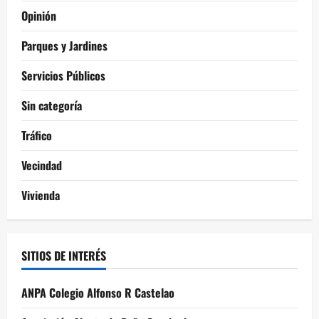
Opinión
Parques y Jardines
Servicios Públicos
Sin categoría
Tráfico
Vecindad
Vivienda
SITIOS DE INTERÉS
ANPA Colegio Alfonso R Castelao