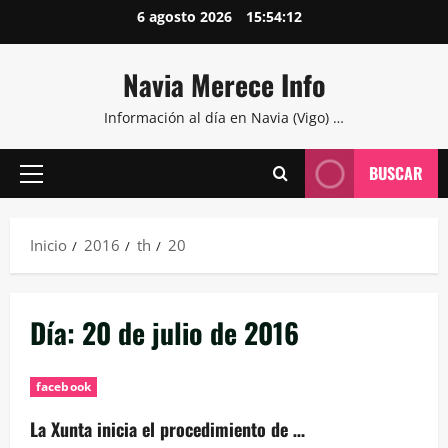
Saltar
6 agosto 2026
15:54:13
al
contenido
Navia Merece Info
Información al día en Navia (Vigo) …
BUSCAR
Menú
principal
Inicio
2016
th
20
Día:
20 de julio de 2016
facebook
La Xunta inicia el procedimiento de …