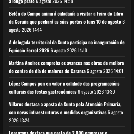
a longo prazo
6 agosto 2026
14:58
Belén do Campo anima á cidadanía a visitar a Feira do Libro
da Coruña que pechará as súas portas o luns 10 de agosto
6
agosto 2026
14:14
A delegada territorial da Xunta participa na inauguración de
Equiocio Ferrol 2026
6 agosto 2026
14:10
Martina Aneiros comproba os avances nas obras de mellora
do centro de día de maiores de Caranza
6 agosto 2026
14:01
López Campos pon en valor a calidade das programacións
culturais das festas gastronómicas
6 agosto 2026
13:30
Villares destaca a aposta da Xunta pola Atención Primaria,
con novas infraestruturas e medidas organizativas
6 agosto
2026
13:24
Lorenzana destaca que preto de 2.000 empresas e