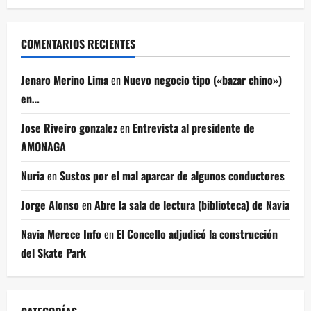
COMENTARIOS RECIENTES
Jenaro Merino Lima
en
Nuevo negocio tipo («bazar chino»)
en…
Jose Riveiro gonzalez
en
Entrevista al presidente de
AMONAGA
Nuria
en
Sustos por el mal aparcar de algunos conductores
Jorge Alonso
en
Abre la sala de lectura (biblioteca) de Navia
Navia Merece Info
en
El Concello adjudicó la construcción
del Skate Park