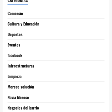
CATEGORÍAS
Comercio
Cultura y Educación
Deportes
Eventos
facebook
Infraestructuras
Limpieza
Merece solución
Navia Merece
Negocios del barrio