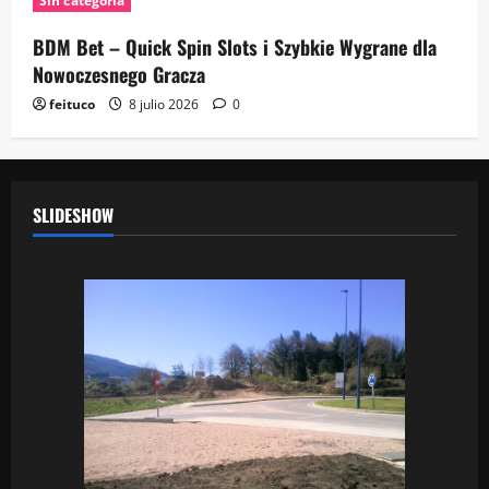
Sin categoría
BDM Bet – Quick Spin Slots i Szybkie Wygrane dla
Nowoczesnego Gracza
feituco
8 julio 2026
0
SLIDESHOW