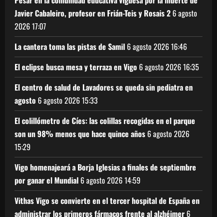
Pesar en la comunidad educativa viguesa por la muerte de
Javier Cabaleiro, profesor en Frián-Teis y Rosais 2
6 agosto
2026
17:07
La cantera toma las pistas de Samil
6 agosto 2026
16:46
El eclipse busca mesa y terraza en Vigo
6 agosto 2026
16:35
El centro de salud de Lavadores se queda sin pediatra en
agosto
6 agosto 2026
15:33
El colillómetro de Cíes: las colillas recogidas en el parque
son un 98% menos que hace quince años
6 agosto 2026
15:29
Vigo homenajeará a Borja Iglesias a finales de septiembre
por ganar el Mundial
6 agosto 2026
14:59
Vithas Vigo se convierte en el tercer hospital de España en
administrar los primeros fármacos frente al alzhéimer
6