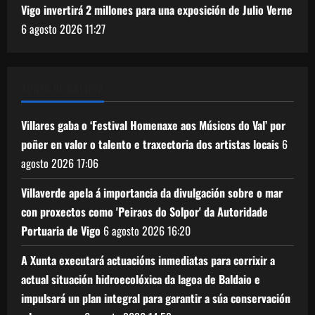
Vigo invertirá 2 millones para una exposición de Julio Verne
6 agosto 2026
11:27
XUNTA DE GALICIA
Villares gaba o ‘Festival Homenaxe aos Músicos do Val’ por
poñer en valor o talento e traxectoria dos artistas locais
6
agosto 2026
17:06
Villaverde apela á importancia da divulgación sobre o mar
con proxectos como 'Peiraos do Solpor' da Autoridade
Portuaria de Vigo
6 agosto 2026
16:20
A Xunta executará actuacións inmediatas para corrixir a
actual situación hidroecolóxica da lagoa de Baldaio e
impulsará un plan integral para garantir a súa conservación