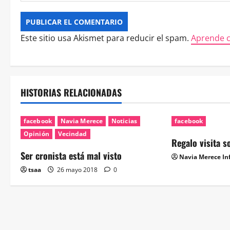
Este sitio usa Akismet para reducir el spam.
Aprende c
HISTORIAS RELACIONADAS
facebook
Navia Merece
Noticias
facebook
Opinión
Vecindad
Regalo visita 
Ser cronista está mal visto
Navia Merece In
tsaa
26 mayo 2018
0