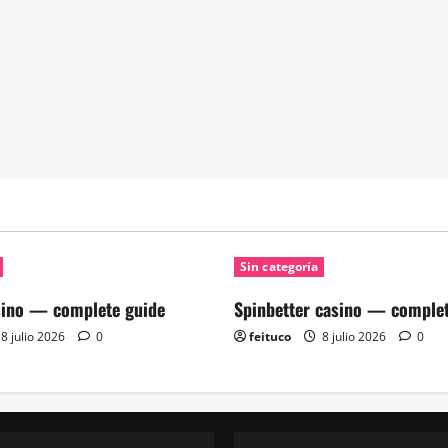
Sin categoría
sino — complete guide
Spinbetter casino — complet
8 julio 2026
0
feituco
8 julio 2026
0