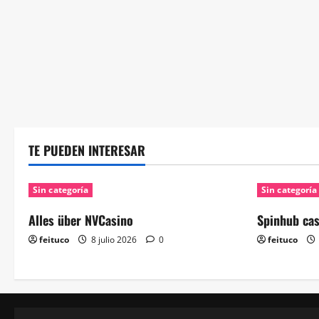
TE PUEDEN INTERESAR
Sin categoría
Sin categoría
Alles über NVCasino
Spinhub ca
feituco
8 julio 2026
0
feituco