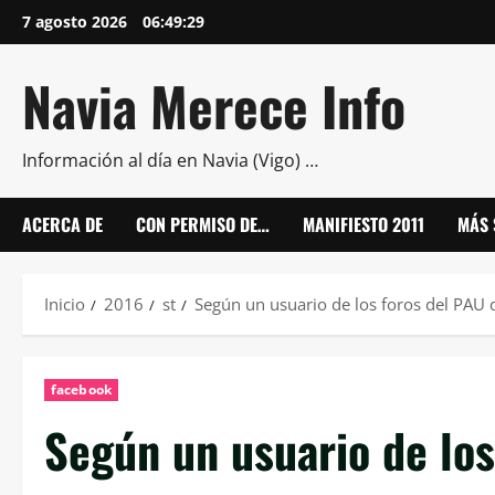
Saltar
7 agosto 2026
06:49:30
al
contenido
Navia Merece Info
Información al día en Navia (Vigo) …
ACERCA DE
CON PERMISO DE…
MANIFIESTO 2011
MÁS 
Inicio
2016
st
Según un usuario de los foros del PAU
facebook
Según un usuario de lo