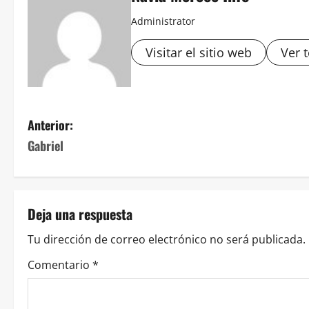
Administrator
Visitar el sitio web
Ver 
Navegación
Anterior:
Gabriel
de
entradas
Deja una respuesta
Tu dirección de correo electrónico no será publicada.
Comentario
*