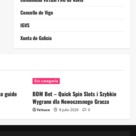
Concello de Vigo
IGVS
Xunta de Galicia
Sin categoría
e guide
BDM Bet – Quick Spin Slots i Szybkie
Wygrane dla Nowoczesnego Gracza
feituco
8 julio 2026
0