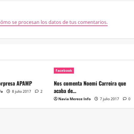
ómo se procesan los datos de tus comentarios.
facebook
sorpresa APAMP
Nos comenta Noemi Carreira que
acaba de…
fo
8 julio 2017
2
Navia Merece Info
7 julio 2017
0