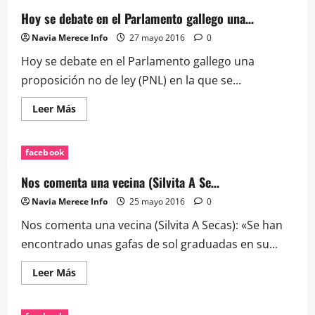
«Estoy
desesperada;
Hoy se debate en el Parlamento gallego una…
esto…
Navia Merece Info
27 mayo 2016
0
Hoy se debate en el Parlamento gallego una
proposición no de ley (PNL) en la que se...
Leer
Leer Más
más
acerca
de
Hoy
facebook
se
debate
en
Nos comenta una vecina (Silvita A Se…
el
Parlamento
Navia Merece Info
25 mayo 2016
0
gallego
una…
Nos comenta una vecina (Silvita A Secas): «Se han
encontrado unas gafas de sol graduadas en su...
Leer
Leer Más
más
acerca
de
Nos