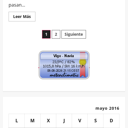
pasan...
Leer
Leer Más
más
acerca
de
Paginación
2º
1
2
Siguiente
día
del
de
juicio
de
Teixugueiras
entradas
34
«No…
mayo 2016
L
M
X
J
V
S
D