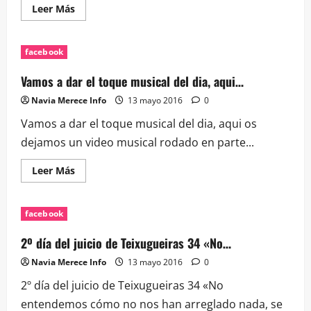
Leer
Leer Más
más
acerca
de
Los
facebook
vecinos
del
32
Vamos a dar el toque musical del dia, aqui…
revalidan
en
Navia Merece Info
13 mayo 2016
0
la
A…
Vamos a dar el toque musical del dia, aqui os
dejamos un video musical rodado en parte...
Leer
Leer Más
más
acerca
de
Vamos
facebook
a
dar
el
2º día del juicio de Teixugueiras 34 «No…
toque
musical
Navia Merece Info
13 mayo 2016
0
del
dia,
2º día del juicio de Teixugueiras 34 «No
aqui…
entendemos cómo no nos han arreglado nada, se