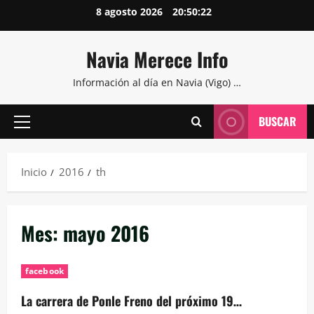
Saltar
8 agosto 2026
20:50:22
al
contenido
Navia Merece Info
Información al día en Navia (Vigo) …
BUSCAR
Menú
principal
Inicio
2016
th
Mes:
mayo 2016
facebook
La carrera de Ponle Freno del próximo 19…