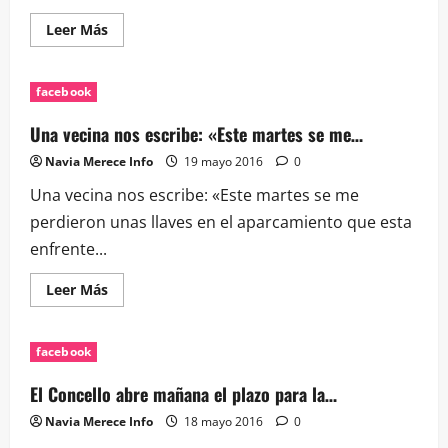
Leer
Leer Más
más
acerca
de
La
facebook
Xunta
deja
en
Una vecina nos escribe: «Este martes se me…
manos
del
Navia Merece Info
19 mayo 2016
0
Concello
la…
Una vecina nos escribe: «Este martes se me
perdieron unas llaves en el aparcamiento que esta
enfrente...
Leer
Leer Más
más
acerca
de
Una
facebook
vecina
nos
escribe:
El Concello abre mañana el plazo para la…
«Este
martes
Navia Merece Info
18 mayo 2016
0
se
me…