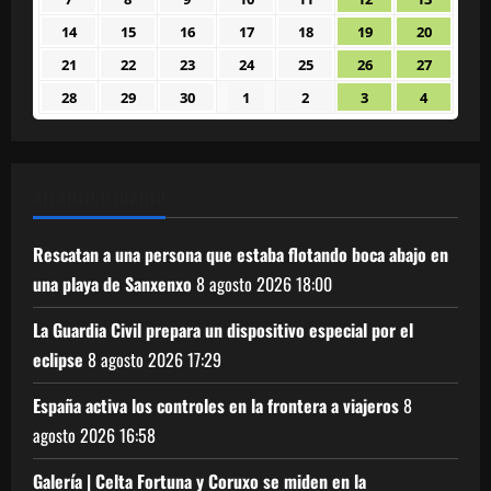
2026
2026
2026
2026
2026
2026
2026
septiembre
septiembre
septiembre
septiembre
septiembre
septiembre
septiem
14
15
16
17
18
19
20
14
15
16
17
18
19
20
2026
2026
2026
2026
2026
2026
2026
septiembre
septiembre
septiembre
septiembre
septiembre
septiembre
septiem
21
22
23
24
25
26
27
21
22
23
24
25
26
27
2026
2026
2026
2026
2026
2026
2026
septiembre
septiembre
septiembre
septiembre
septiembre
septiembre
septiem
28
29
30
1
2
3
4
28
29
30
1
2
3
4
2026
2026
2026
2026
2026
2026
2026
septiembre
septiembre
septiembre
octubre
octubre
octubre
octubre
2026
2026
2026
2026
2026
2026
2026
ATLÁNTICO DIARIO
Rescatan a una persona que estaba flotando boca abajo en
una playa de Sanxenxo
8 agosto 2026
18:00
La Guardia Civil prepara un dispositivo especial por el
eclipse
8 agosto 2026
17:29
España activa los controles en la frontera a viajeros
8
agosto 2026
16:58
Galería | Celta Fortuna y Coruxo se miden en la