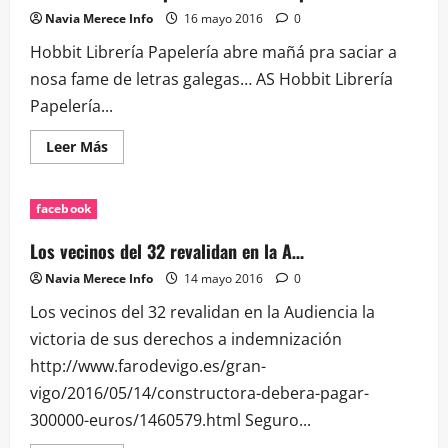
nuevos
Navia Merece Info
16 mayo 2016
0
m…
Hobbit Librería Papelería abre mañá pra saciar a
nosa fame de letras galegas… AS Hobbit Librería
Papelería...
Leer
Leer Más
más
acerca
de
Hobbit
facebook
Librería
Papelería
abre
Los vecinos del 32 revalidan en la A…
mañá
pra…
Navia Merece Info
14 mayo 2016
0
Los vecinos del 32 revalidan en la Audiencia la
victoria de sus derechos a indemnización
http://www.farodevigo.es/gran-
vigo/2016/05/14/constructora-debera-pagar-
300000-euros/1460579.html Seguro...