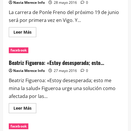
Navia Merece Info
28 mayo 2016
0
La carrera de Ponle Freno del próximo 19 de junio
será por primera vez en Vigo. Y...
Leer
Leer Más
más
acerca
de
La
facebook
carrera
de
Ponle
Beatriz Figueroa: «Estoy desesperada; esto…
Freno
del
Navia Merece Info
27 mayo 2016
0
próximo
19…
Beatriz Figueroa: «Estoy desesperada; esto me
mina la salud» Figueroa urge una solución como
afectada por las...
Leer
Leer Más
más
acerca
de
Beatriz
facebook
Figueroa: