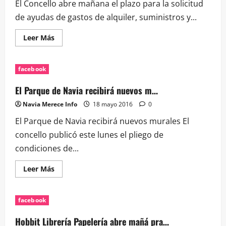
El Concello abre mañana el plazo para la solicitud
de ayudas de gastos de alquiler, suministros y...
Leer
Leer Más
más
acerca
de
El
facebook
Concello
abre
mañana
El Parque de Navia recibirá nuevos m…
el
plazo
Navia Merece Info
18 mayo 2016
0
para
la…
El Parque de Navia recibirá nuevos murales El
concello publicó este lunes el pliego de
condiciones de...
Leer
Leer Más
más
acerca
de
El
facebook
Parque
de
Navia
Hobbit Librería Papelería abre mañá pra…
recibirá