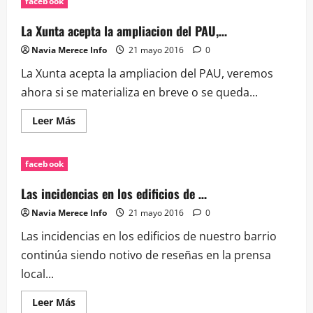
facebook
comenta
una
vecina
La Xunta acepta la ampliacion del PAU,…
(Silvita
A
Navia Merece Info
21 mayo 2016
0
Se…
La Xunta acepta la ampliacion del PAU, veremos
ahora si se materializa en breve o se queda...
Leer
Leer Más
más
acerca
de
La
facebook
Xunta
acepta
la
Las incidencias en los edificios de …
ampliacion
del
Navia Merece Info
21 mayo 2016
0
PAU,
…
Las incidencias en los edificios de nuestro barrio
continúa siendo notivo de reseñas en la prensa
local...
Leer
Leer Más
más