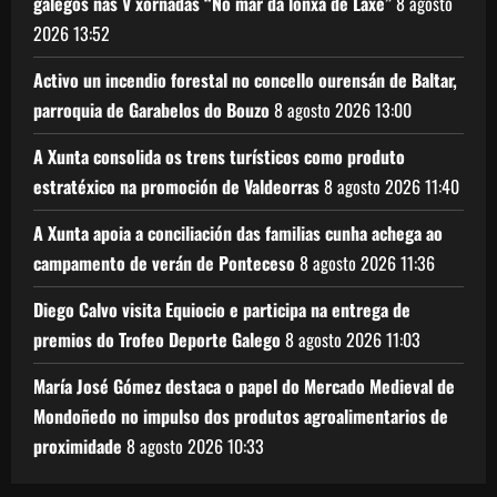
galegos nas V xornadas “No mar da lonxa de Laxe”
8 agosto
2026
13:52
Activo un incendio forestal no concello ourensán de Baltar,
parroquia de Garabelos do Bouzo
8 agosto 2026
13:00
A Xunta consolida os trens turísticos como produto
estratéxico na promoción de Valdeorras
8 agosto 2026
11:40
A Xunta apoia a conciliación das familias cunha achega ao
campamento de verán de Ponteceso
8 agosto 2026
11:36
Diego Calvo visita Equiocio e participa na entrega de
premios do Trofeo Deporte Galego
8 agosto 2026
11:03
María José Gómez destaca o papel do Mercado Medieval de
Mondoñedo no impulso dos produtos agroalimentarios de
proximidade
8 agosto 2026
10:33