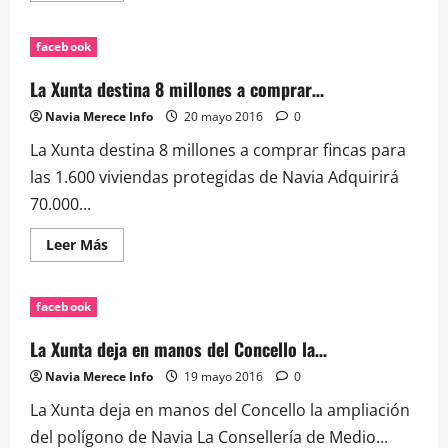
acerca
de
Las
facebook
incidencias
en
los
La Xunta destina 8 millones a comprar…
edificios
de
Navia Merece Info
20 mayo 2016
0
…
La Xunta destina 8 millones a comprar fincas para
las 1.600 viviendas protegidas de Navia Adquirirá
70.000...
Leer
Leer Más
más
acerca
de
La
facebook
Xunta
destina
8
La Xunta deja en manos del Concello la…
millones
a
Navia Merece Info
19 mayo 2016
0
comprar…
La Xunta deja en manos del Concello la ampliación
del polígono de Navia La Consellería de Medio...