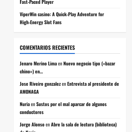
Fast‑Paced Player
ViperWin casino: A Quick‑Play Adventure for
High‑Energy Slot Fans
COMENTARIOS RECIENTES
Jenaro Merino Lima
en
Nuevo negocio tipo («bazar
chino») en…
Jose Riveiro gonzalez
en
Entrevista al presidente de
AMONAGA
Nuria
en
Sustos por el mal aparcar de algunos
conductores
Jorge Alonso
en
Abre la sala de lectura (biblioteca)