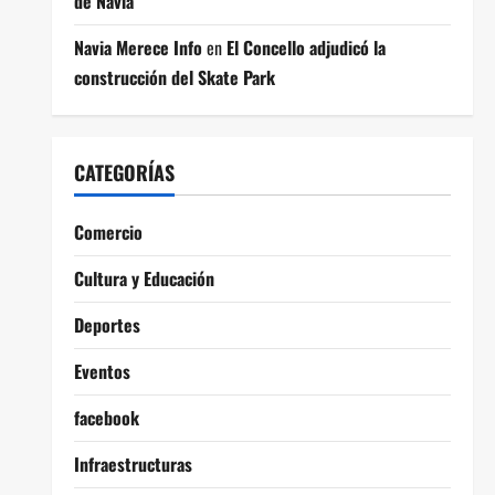
de Navia
Navia Merece Info
en
El Concello adjudicó la
construcción del Skate Park
CATEGORÍAS
Comercio
Cultura y Educación
Deportes
Eventos
facebook
Infraestructuras