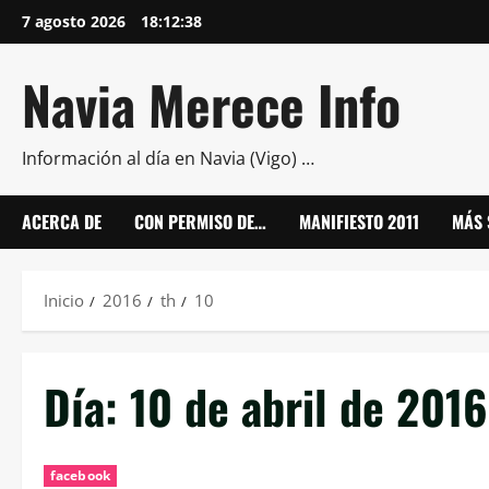
Saltar
7 agosto 2026
18:12:39
al
contenido
Navia Merece Info
Información al día en Navia (Vigo) …
ACERCA DE
CON PERMISO DE…
MANIFIESTO 2011
MÁS 
Inicio
2016
th
10
Día:
10 de abril de 2016
facebook