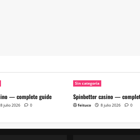
Sin categoría
sino — complete guide
Spinbetter casino — complet
8 julio 2026
0
feituco
8 julio 2026
0