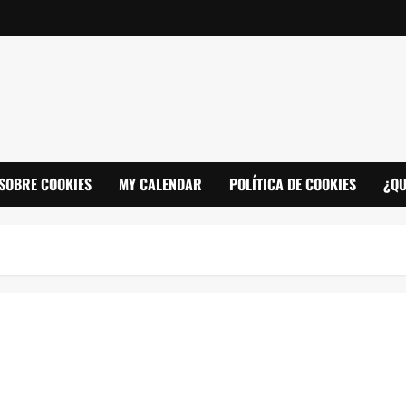
SOBRE COOKIES
MY CALENDAR
POLÍTICA DE COOKIES
¿QU