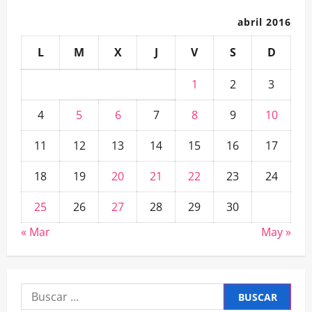
abril 2016
L
M
X
J
V
S
D
1
2
3
4
5
6
7
8
9
10
11
12
13
14
15
16
17
18
19
20
21
22
23
24
25
26
27
28
29
30
« Mar
May »
Buscar: