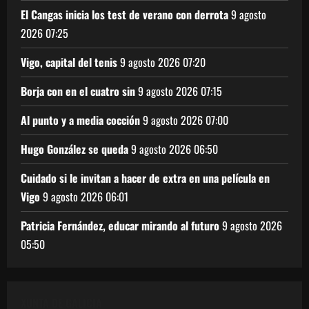
El Cangas inicia los test de verano con derrota
9 agosto
2026
07:25
Vigo, capital del tenis
9 agosto 2026
07:20
Borja con en el cuatro sin
9 agosto 2026
07:15
Al punto y a media cocción
9 agosto 2026
07:00
Hugo González se queda
9 agosto 2026
06:50
Cuidado si le invitan a hacer de extra en una película en
Vigo
9 agosto 2026
06:01
Patricia Fernández, educar mirando al futuro
9 agosto 2026
05:50
XUNTA DE GALICIA