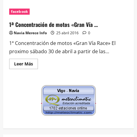
acerca
de
Herido
facebook
leve
un
niño
1ª Concentración de motos «Gran Vía …
al
ser
Navia Merece Info
25 abril 2016
0
atropellado…
1ª Concentración de motos «Gran Vía Race» El
proximo sábado 30 de abril a partir de las...
Leer
Leer Más
más
acerca
de
1ª
Concentración
de
motos
«Gran
Vía
…