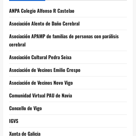
ANPA Colegio Alfonso R Castelao
Asociación Alento de Daño Cerebral
Asociación APAMP de familias de personas con parálisis
cerebral
Asociación Cultural Pedra Seixa
Asociación de Vecinos Emilio Crespo
Asociación de Vecinos Novo Vigo
Comunidad Virtual PAU de Navia
Concello de Vigo
IGVS
Xunta de Galicia