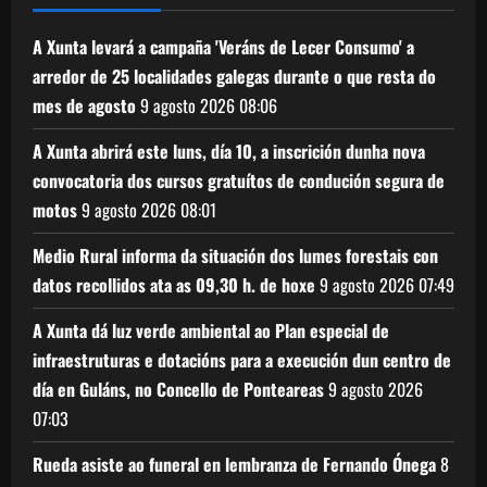
A Xunta levará a campaña 'Veráns de Lecer Consumo' a
arredor de 25 localidades galegas durante o que resta do
mes de agosto
9 agosto 2026
08:06
A Xunta abrirá este luns, día 10, a inscrición dunha nova
convocatoria dos cursos gratuítos de condución segura de
motos
9 agosto 2026
08:01
Medio Rural informa da situación dos lumes forestais con
datos recollidos ata as 09,30 h. de hoxe
9 agosto 2026
07:49
A Xunta dá luz verde ambiental ao Plan especial de
infraestruturas e dotacións para a execución dun centro de
día en Guláns, no Concello de Ponteareas
9 agosto 2026
07:03
Rueda asiste ao funeral en lembranza de Fernando Ónega
8