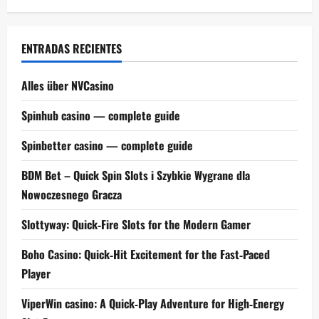
ENTRADAS RECIENTES
Alles über NVCasino
Spinhub casino — complete guide
Spinbetter casino — complete guide
BDM Bet – Quick Spin Slots i Szybkie Wygrane dla
Nowoczesnego Gracza
Slottyway: Quick‑Fire Slots for the Modern Gamer
Boho Casino: Quick‑Hit Excitement for the Fast‑Paced
Player
ViperWin casino: A Quick‑Play Adventure for High‑Energy