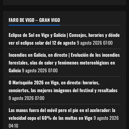
FARO DE VIGO – GRAN VIGO
Eclipse de Sol en Vigo y Galicia | Consejos, horarios y dónde
ver el eclipse solar del 12 de agosto
9 agosto 2026
07:00
Incendios en Galicia, en directo | Evolución de los incendios
forestales, olas de calor y fenómenos metereológicos en
Galicia
9 agosto 2026
07:00
O Marisquiño 2026 en Vigo, en directo: horarios,
conciertos, las mejores imágenes del festival y resultados
9 agosto 2026
07:00
Las manos fuera del móvil pero el pie en el acelerador: la
velocidad copa el 60% de las multas en Vigo
9 agosto 2026
04:10