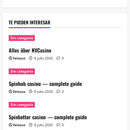
TE PUEDEN INTERESAR
Sin categoría
Alles über NVCasino
feituco
8 julio 2026
0
Sin categoría
Spinhub casino — complete guide
feituco
8 julio 2026
0
Sin categoría
Spinbetter casino — complete guide
feituco
8 julio 2026
0