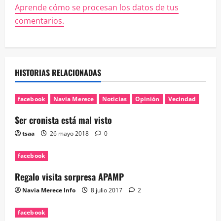
Aprende cómo se procesan los datos de tus
comentarios.
HISTORIAS RELACIONADAS
facebook
Navia Merece
Noticias
Opinión
Vecindad
Ser cronista está mal visto
tsaa
26 mayo 2018
0
facebook
Regalo visita sorpresa APAMP
Navia Merece Info
8 julio 2017
2
facebook