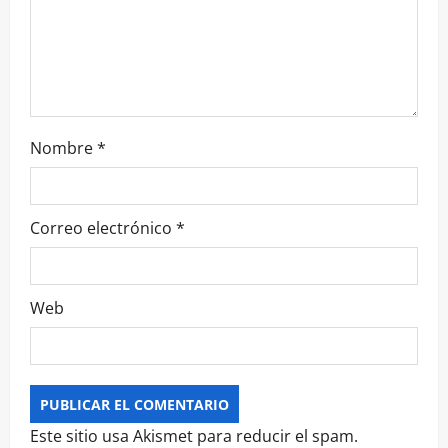
Nombre
*
Correo electrónico
*
Web
Este sitio usa Akismet para reducir el spam.