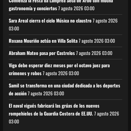
Comienza la Festa da Lamprea Seca de Arbo con mucha
gastronomía y conciertos
7 agosto 2026
03:00
Sara Areal cierra el ciclo Música no claustro
7 agosto 2026
03:00
Roxana Mouriño actúa en Villa Solita
7 agosto 2026
03:00
Abraham Mateo pasa por Castrelos
7 agosto 2026
03:00
Vigo debe esperar diez meses por el octavo juez para
crímenes y robos
7 agosto 2026
03:00
Samil se transforma en una ciudad dedicada a los deportes
de acción
7 agosto 2026
03:00
El naval vigués fabricará las grúas de los nuevos
rompehielos de la Guardia Costera de EE.UU.
7 agosto 2026
03:00