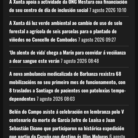
A Xunta apoia a actividade da ONG Mestura coa financiación
do seu centro de día de inclusión social
7 agosto 2026
10:10
A Xunta dá luz verde ambiental ao cambio de uso de solo
forestal a agrícola de seis parcelas para o plantado de
viñedos no Concello de Cambados
7 agosto 2026
09:27
‘Un alento de vida’ chega a Marín para convidar á veciñanza
a doar sangue este verán
7 agosto 2026
08:48
A nova ambulancia medicalizada de Barbanza rexistra 68
mobilizacións no seu primeiro mes de funcionamento, con
8 traslados a Santiago de pacientes con patoloxías tempo-
dependentes
7 agosto 2026
08:03
Belén do Campo asiste á celebración en lembranza polo V
centenario da morte de García Jofre de Loaísa e Juan
Sebastián Elcano que participaron na histórica expedición
que partiu da Coruña con destino ás Illas Molucas
6 agosto