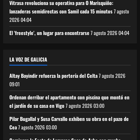
Vitrasa revoluciona su operativa para O Marisquiño:
lanzaderas semidirectas con Samil cada 15 minutos
7 agosto
2026
04:04
El 'freestyle', un lugar para encontrarse
7 agosto 2026
04:04
LA VOZ DE GALICIA
Altay Bayindir refuerza la portería del Celta
7 agosto 2026
09:01
Ordenan derribar el apartamento con piscina que montó en
el jardín de su casa en Vigo
7 agosto 2026
03:00
Pilar Bugallal y Susa Carvallo exhiben su obra en el pazo de
Cea
7 agosto 2026
03:00