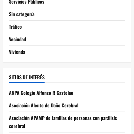
Servicios Públicos
Sin categoría
Tráfico
Vecindad
Vivienda
SITIOS DE INTERÉS
ANPA Colegio Alfonso R Castelao
Asociación Alento de Daño Cerebral
Asociación APAMP de familias de personas con parálisis
cerebral