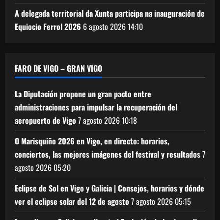
A delegada territorial da Xunta participa na inauguración de
Equiocio Ferrol 2026
6 agosto 2026
14:10
FARO DE VIGO – GRAN VIGO
La Diputación propone un gran pacto entre
administraciones para impulsar la recuperación del
aeropuerto de Vigo
7 agosto 2026
10:18
O Marisquiño 2026 en Vigo, en directo: horarios,
conciertos, las mejores imágenes del festival y resultados
7
agosto 2026
05:20
Eclipse de Sol en Vigo y Galicia | Consejos, horarios y dónde
ver el eclipse solar del 12 de agosto
7 agosto 2026
05:15