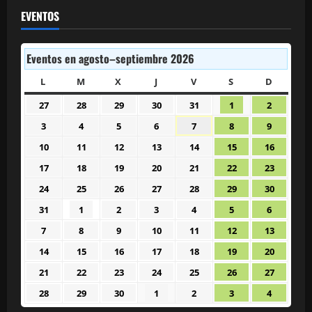
EVENTOS
Eventos en agosto–septiembre 2026
L
LUNES
M
MARTES
X
MIÉRCOLES
J
JUEVES
V
VIERNES
S
SÁBADO
D
DOMIN
27
28
29
30
31
1
2
27
28
29
30
31
1
2
julio
julio
julio
julio
julio
agosto
agosto
3
4
5
6
7
8
9
3
4
5
6
7
8
9
2026
2026
2026
2026
2026
2026
2026
agosto
agosto
agosto
agosto
agosto
agosto
agosto
10
11
12
13
14
15
16
10
11
12
13
14
15
16
2026
2026
2026
2026
2026
2026
2026
agosto
agosto
agosto
agosto
agosto
agosto
agosto
17
18
19
20
21
22
23
17
18
19
20
21
22
23
2026
2026
2026
2026
2026
2026
2026
agosto
agosto
agosto
agosto
agosto
agosto
agosto
24
25
26
27
28
29
30
24
25
26
27
28
29
30
2026
2026
2026
2026
2026
2026
2026
agosto
agosto
agosto
agosto
agosto
agosto
agosto
31
1
2
3
4
5
6
31
1
2
3
4
5
6
2026
2026
2026
2026
2026
2026
2026
agosto
septiembre
septiembre
septiembre
septiembre
septiembre
septiem
7
8
9
10
11
12
13
7
8
9
10
11
12
13
2026
2026
2026
2026
2026
2026
2026
septiembre
septiembre
septiembre
septiembre
septiembre
septiembre
septiem
14
15
16
17
18
19
20
14
15
16
17
18
19
20
2026
2026
2026
2026
2026
2026
2026
septiembre
septiembre
septiembre
septiembre
septiembre
septiembre
septiem
21
22
23
24
25
26
27
21
22
23
24
25
26
27
2026
2026
2026
2026
2026
2026
2026
septiembre
septiembre
septiembre
septiembre
septiembre
septiembre
septiem
28
29
30
1
2
3
4
28
29
30
1
2
3
4
2026
2026
2026
2026
2026
2026
2026
septiembre
septiembre
septiembre
octubre
octubre
octubre
octubre