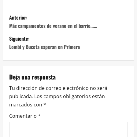
Navegación
Anterior:
de
Más campamentos de verano en el barrio……
entradas
Siguiente:
Lombi y Buceta esperan en Primera
Deja una respuesta
Tu dirección de correo electrónico no será
publicada.
Los campos obligatorios están
marcados con
*
Comentario
*