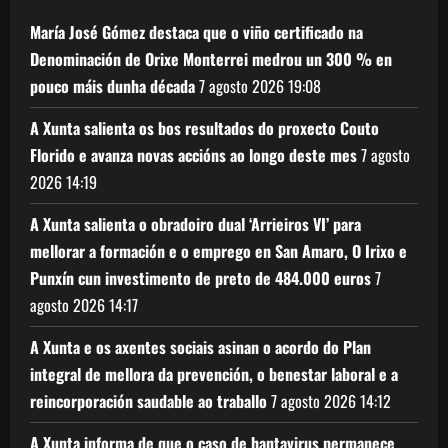
María José Gómez destaca que o viño certificado na
Denominación de Orixe Monterrei medrou un 300 % en
pouco máis dunha década
7 agosto 2026
19:08
A Xunta salienta os bos resultados do proxecto Couto
Florido e avanza novas accións ao longo deste mes
7 agosto
2026
14:19
A Xunta salienta o obradoiro dual ‘Arrieiros VI’ para
mellorar a formación e o emprego en San Amaro, O Irixo e
Punxín cun investimento de preto de 484.000 euros
7
agosto 2026
14:17
A Xunta e os axentes sociais asinan o acordo do Plan
integral de mellora da prevención, o benestar laboral e a
reincorporación saudable ao traballo
7 agosto 2026
14:12
A Xunta informa de que o caso de hantavirus permanece