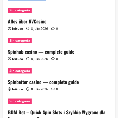
Sin categoría
Alles über NVCasino
feituco
8 julio 2026
0
Sin categoría
Spinhub casino — complete guide
feituco
8 julio 2026
0
Sin categoría
Spinbetter casino — complete guide
feituco
8 julio 2026
0
Sin categoría
BDM Bet – Quick Spin Slots i Szybkie Wygrane dla