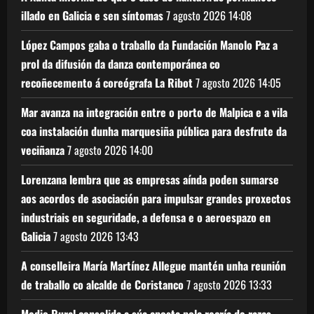
illado en Galicia e sen síntomas
7 agosto 2026
14:08
López Campos gaba o traballo da Fundación Manolo Paz a
prol da difusión da danza contemporánea co
recoñecemento á coreógrafa La Ribot
7 agosto 2026
14:05
Mar avanza na integración entre o porto de Malpica e a vila
coa instalación dunha marquesiña pública para desfrute da
veciñanza
7 agosto 2026
14:00
Lorenzana lembra que as empresas aínda poden sumarse
aos acordos de asociación para impulsar grandes proxectos
industriais en seguridade, a defensa e o aeroespazo en
Galicia
7 agosto 2026
13:43
A conselleira María Martínez Allegue mantén unha reunión
de traballo co alcalde de Coristanco
7 agosto 2026
13:33