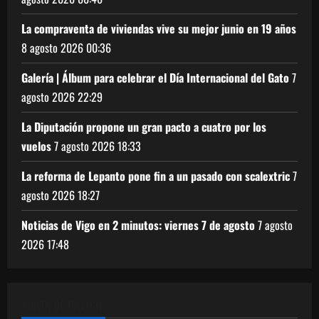
La compraventa de viviendas vive su mejor junio en 19 años
8 agosto 2026
00:36
Galería | Álbum para celebrar el Día Internacional del Gato
7
agosto 2026
22:29
La Diputación propone un gran pacto a cuatro por los
vuelos
7 agosto 2026
18:33
La reforma de Lepanto pone fin a un pasado con scalextric
7
agosto 2026
18:27
Noticias de Vigo en 2 minutos: viernes 7 de agosto
7 agosto
2026
17:48
XUNTA DE GALICIA