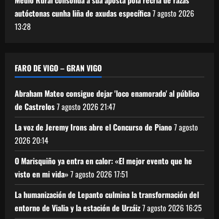
Medio Rural consolida a súa aposta pola recría de razas
autóctonas cunha liña de axudas específica
7 agosto 2026
13:28
FARO DE VIGO – GRAN VIGO
Abraham Mateo consigue dejar 'loco enamorado' al público
de Castrelos
7 agosto 2026
21:47
La voz de Jeremy Irons abre el Concurso de Piano
7 agosto
2026
20:14
O Marisquiño ya entra en calor: «El mejor evento que he
visto en mi vida»
7 agosto 2026
17:51
La humanización de Lepanto culmina la transformación del
entorno de Vialia y la estación de Urzáiz
7 agosto 2026
16:25