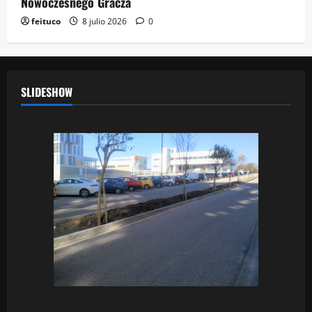
Nowoczesnego Gracza
feituco
8 julio 2026
0
SLIDESHOW