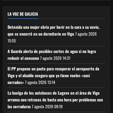
LA VOZ DE GALICIA
Detenida una mujer ebria por herir en la cara a su novio,
que se encerró en un dormitorio en Vigo
7 agosto 2026
15:55
A Guarda alerta de posibles cortes de agua si no logra
reducir el consumo
7 agosto 2026
14:31
El PP propone un pacto para recuperar el aeropuerto de
Vigo y el alcalde asegura que ya tiene vuelos «casi
cerrados»
7 agosto 2026
13:14
La huelga de los autobuses de Lugove en el área de Vigo
arranca con retrasos de hasta una hora por problemas con
las cerraduras
7 agosto 2026
09:19