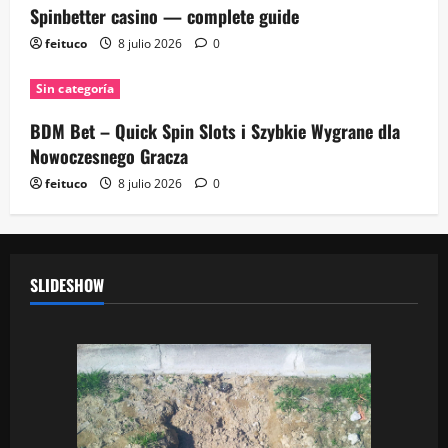
Spinbetter casino — complete guide
feituco
8 julio 2026
0
Sin categoría
BDM Bet – Quick Spin Slots i Szybkie Wygrane dla
Nowoczesnego Gracza
feituco
8 julio 2026
0
SLIDESHOW