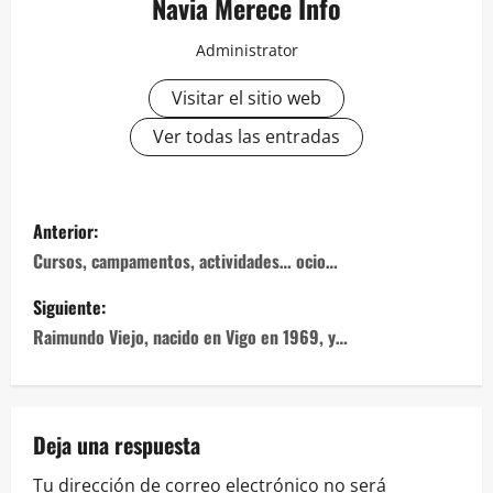
Navia Merece Info
Administrator
Visitar el sitio web
Ver todas las entradas
Navegación
Anterior:
de
Cursos, campamentos, actividades… ocio…
entradas
Siguiente:
Raimundo Viejo, nacido en Vigo en 1969, y…
Deja una respuesta
Tu dirección de correo electrónico no será