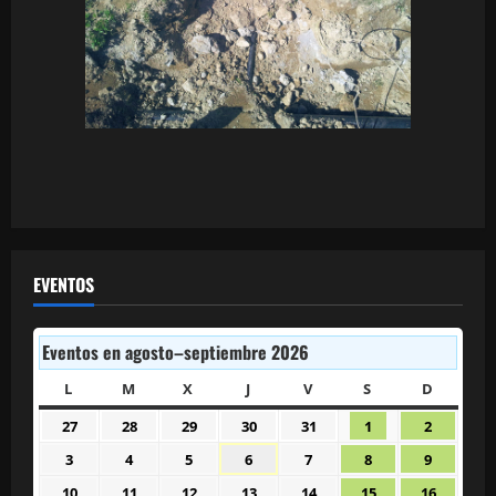
EVENTOS
Eventos en agosto–septiembre 2026
L
LUNES
M
MARTES
X
MIÉRCOLES
J
JUEVES
V
VIERNES
S
SÁBADO
D
DOMIN
27
28
29
30
31
1
2
27
28
29
30
31
1
2
julio
julio
julio
julio
julio
agosto
agosto
3
4
5
6
7
8
9
3
4
5
6
7
8
9
2026
2026
2026
2026
2026
2026
2026
agosto
agosto
agosto
agosto
agosto
agosto
agosto
10
11
12
13
14
15
16
10
11
12
13
14
15
16