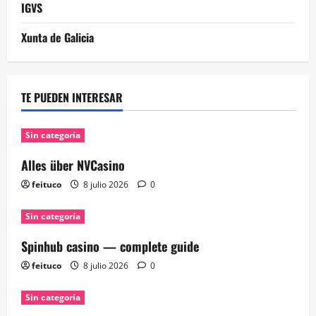
IGVS
Xunta de Galicia
TE PUEDEN INTERESAR
Sin categoría
Alles über NVCasino
feituco
8 julio 2026
0
Sin categoría
Spinhub casino — complete guide
feituco
8 julio 2026
0
Sin categoría