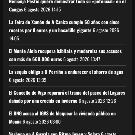
Nemanja Pestic quiere demostrar todo su «potencial» en el
Cangas
6 agosto 2026
14:15
La Feira do Xamón de A Caniza cumple 60 años con cinco
recetas por 8 euros y un bocadillo gigante
6 agosto 2026
14:05
El Monte Aloia recupera hábitats y moderniza sus accesos
con más de 660.000 euros
6 agosto 2026
13:47
La sequía obliga a O Porriño a endurecer el ahorro de agua
6 agosto 2026
13:35
El Concello de Vigo reparará el tramo del paseo del Lagares
dañado por una crecida en invierno
6 agosto 2026
12:26
El BNG acusa al IGVS de bloquear la vivienda pública en
Moaña
6 agosto 2026
03:00
Verbena en A Guarda con Ritmo Joven y Solara
6 agosto