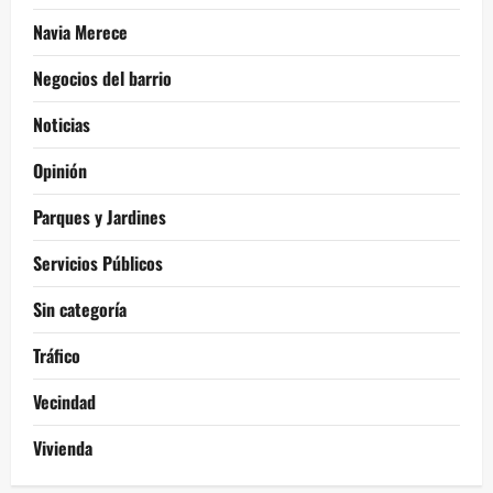
Navia Merece
Negocios del barrio
Noticias
Opinión
Parques y Jardines
Servicios Públicos
Sin categoría
Tráfico
Vecindad
Vivienda