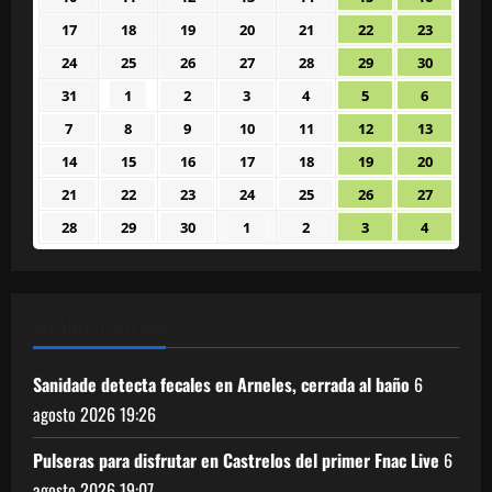
2026
2026
2026
2026
2026
2026
2026
agosto
agosto
agosto
agosto
agosto
agosto
agosto
17
18
19
20
21
22
23
17
18
19
20
21
22
23
2026
2026
2026
2026
2026
2026
2026
agosto
agosto
agosto
agosto
agosto
agosto
agosto
24
25
26
27
28
29
30
24
25
26
27
28
29
30
2026
2026
2026
2026
2026
2026
2026
agosto
agosto
agosto
agosto
agosto
agosto
agosto
31
1
2
3
4
5
6
31
1
2
3
4
5
6
2026
2026
2026
2026
2026
2026
2026
agosto
septiembre
septiembre
septiembre
septiembre
septiembre
septiem
7
8
9
10
11
12
13
7
8
9
10
11
12
13
2026
2026
2026
2026
2026
2026
2026
septiembre
septiembre
septiembre
septiembre
septiembre
septiembre
septiem
14
15
16
17
18
19
20
14
15
16
17
18
19
20
2026
2026
2026
2026
2026
2026
2026
septiembre
septiembre
septiembre
septiembre
septiembre
septiembre
septiem
21
22
23
24
25
26
27
21
22
23
24
25
26
27
2026
2026
2026
2026
2026
2026
2026
septiembre
septiembre
septiembre
septiembre
septiembre
septiembre
septiem
28
29
30
1
2
3
4
28
29
30
1
2
3
4
2026
2026
2026
2026
2026
2026
2026
septiembre
septiembre
septiembre
octubre
octubre
octubre
octubre
2026
2026
2026
2026
2026
2026
2026
ATLÁNTICO DIARIO
Sanidade detecta fecales en Arneles, cerrada al baño
6
agosto 2026
19:26
Pulseras para disfrutar en Castrelos del primer Fnac Live
6
agosto 2026
19:07