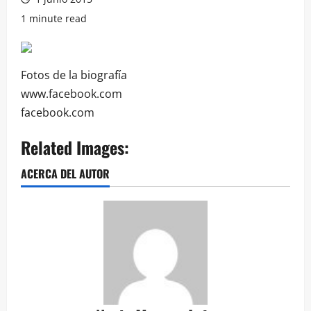
1 minute read
Fotos de la biografía
www.facebook.com
facebook.com
Related Images:
ACERCA DEL AUTOR